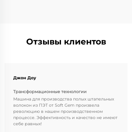
текстильного машиностроения, эксперты
текстильной машиностроительной отрасли и
сотни представителей. Встреча завершила
коллективное руководство Китайской
ассоциации текстильного машиностроения и
избрала Гу Пина девятым президентом Совета
Отзывы клиентов
Китайской ассоциации текстильного
машиностроения.
Джон Доу
Трансформационные технологии
Машина для производства полых штапельных
волокон из ПЭТ от Soft Gem произвела
революцию в нашем производственном
процессе. Эффективность и качество не имеют
себе равных!