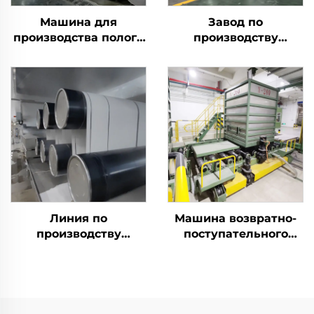
Машина для
Завод по
производства полого
производству
сопряженного
высокопрочного
силиконизированного
полиэфирного
полиэфирного
штапельного волокна
штапельного волокна
(PSF) Машина для
производства
цельного
полиэфирного
штапельного волокна
PSF
Линия по
Машина возвратно-
производству
поступательного
штапельного волокна
действия
Es bio component