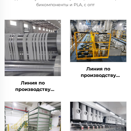
бикомпоненты и PLA, с опт
Линия по
производству
штапельного волокна
Линия по
из биокомпонентов
производству
LPET/PET с низкой
разлагаемого
температурой
штапельного волокна
плавления Машина
PLA Машина для
для производства
производства
композитного
кукурузного волокна
штапельного волокна