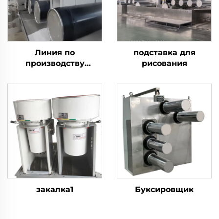
Линия по
подставка для
производству
рисования
штапельного волокна
Es bio component
закалка1
Буксировщик