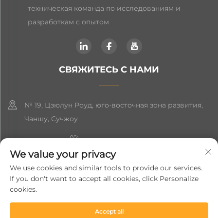
техническая команда по исследованиям и
разработкам с опытом
СВЯЖИТЕСЬ С НАМИ
№ 19, Цзюлун Роуд, юго-восточная зона развития,
Чаншу, Сучжоу
+86-19906239903
We value your privacy
[email protected]
We use cookies and similar tools to provide our services.
If you don't want to accept all cookies, click Personalize
+86-13852981437
cookies.
Accept all
Авторское право © 2024 Suzhou Soft Gem Intelligent