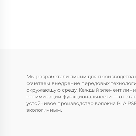
высокопрочного
полиэфирного
штапельного
волокна (PSF)
Машина для
производства
цельного
полиэфирного
Мы разработали линии для производства 
штапельного
сочетаем внедрение передовых технолог
окружающую среду. Каждый элемент лин
волокна PSF
оптимизации функциональности — от эта
устойчивое производство волокна PLA PSF
экологичным.