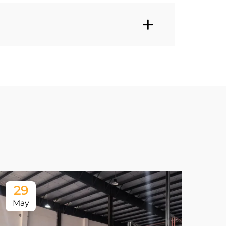
29
1
May
Ju