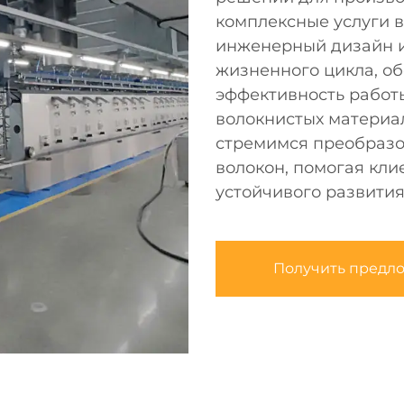
комплексные услуги 
инженерный дизайн и
жизненного цикла, о
эффективность работ
волокнистых материа
стремимся преобразо
волокон, помогая кли
устойчивого развития
Получить предл