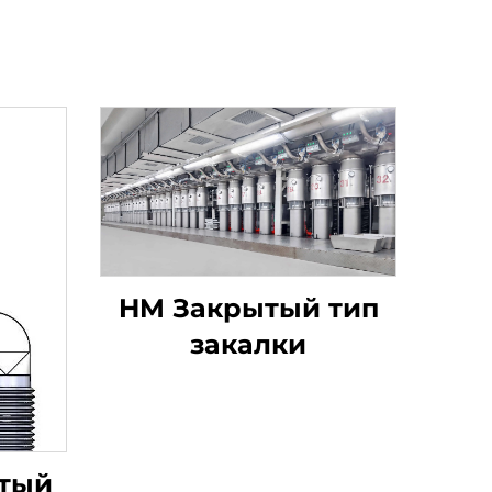
HM Закрытый тип
закалки
тый