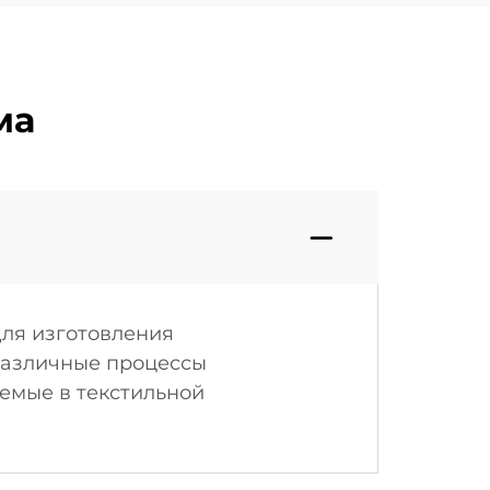
ма
для изготовления
различные процессы
емые в текстильной