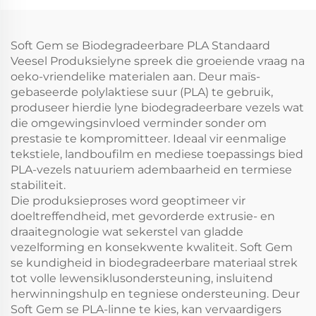
Soft Gem se Biodegradeerbare PLA Standaard
Veesel Produksielyne spreek die groeiende vraag na
oeko-vriendelike materialen aan. Deur maïs-
gebaseerde polylaktiese suur (PLA) te gebruik,
produseer hierdie lyne biodegradeerbare vezels wat
die omgewingsinvloed verminder sonder om
prestasie te kompromitteer. Ideaal vir eenmalige
tekstiele, landboufilm en mediese toepassings bied
PLA-vezels natuuriem adembaarheid en termiese
stabiliteit.
Die produksieproses word geoptimeer vir
doeltreffendheid, met gevorderde extrusie- en
draaitegnologie wat sekerstel van gladde
vezelforming en konsekwente kwaliteit. Soft Gem
se kundigheid in biodegradeerbare materiaal strek
tot volle lewensiklusondersteuning, insluitend
herwinningshulp en tegniese ondersteuning. Deur
Soft Gem se PLA-linne te kies, kan vervaardigers