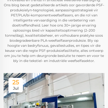
Ons blog bevat gedetailleerde artikels oor gevorderde PSF-
produksielyn-tegnologieë, aanpassingsstrategieë vir
PET/PLA/bi-komponentweefselfasers, en die rol van
intelligente vervaardiging in die verbetering van
doeltreffendheid. Leer hoe ons 30+-jarige ervaring
oplossings bied vir kapasiteitsoptimering (2–200
tonne/dag), kwaliteitsbeheer, en volhoubare praktyke soos
biodegradeerbare PLA-weefselfaserproduksie. Bly op
hoogte van bedryfsnuus, gevallestudies, en tipes vir die
keuse van die regte PSF-produksiefasiliteite, alles ontwerp
om jou te help om deurgronde besluite te neem en voor te
bly in die tekstiel- en industriële weefselfasektor.
25
Jul