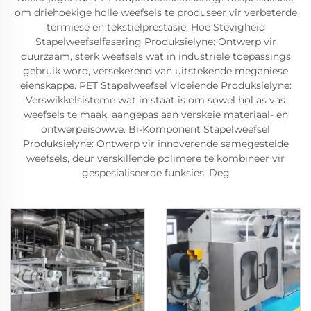
om driehoekige holle weefsels te produseer vir verbeterde
termiese en tekstielprestasie. Hoë Stevigheid
Stapelweefselfasering Produksielyne: Ontwerp vir
duurzaam, sterk weefsels wat in industriële toepassings
gebruik word, versekerend van uitstekende meganiese
eienskappe. PET Stapelweefsel Vloeiende Produksielyne:
Verswikkelsisteme wat in staat is om sowel hol as vas
weefsels te maak, aangepas aan verskeie materiaal- en
ontwerpeisowwe. Bi-Komponent Stapelweefsel
Produksielyne: Ontwerp vir innoverende samegestelde
weefsels, deur verskillende polimere te kombineer vir
gespesialiseerde funksies. Deg