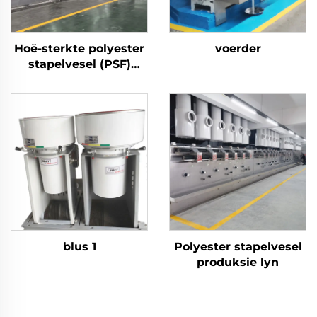
Hoë-sterkte polyester
voerder
stapelvesel (PSF)
Produksie-aanleg
Soliede polyester
stapelvesel PSF maak
masjien
blus 1
Polyester stapelvesel
produksie lyn