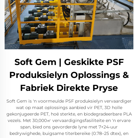
Soft Gem | Geskikte PSF
Produksielyn Oplossings &
Fabriek Direkte Pryse
Soft Gem is 'n voormeulde PSF produksielyn vervaardiger
wat op maat oplossings aanbied vir PET, 3D holle
gekonjugeerde PET, hoë sterkte, en biodegradeerbare PLA
vezels. Met 30,000㎡ vervaardigingsfasiliteite en 'n ervare
span, bied ons gevorderde lyne met 7×24-uur
bedrywighede, buigsame titerbereike (0.78–25 dtex), en