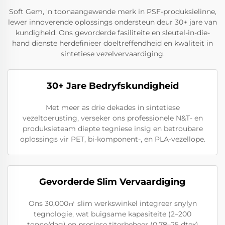
Soft Gem, 'n toonaangewende merk in PSF-produksielinne,
lewer innoverende oplossings ondersteun deur 30+ jare van
kundigheid. Ons gevorderde fasiliteite en sleutel-in-die-
hand dienste herdefinieer doeltreffendheid en kwaliteit in
sintetiese vezelvervaardiging.
30+ Jare Bedryfskundigheid
Met meer as drie dekades in sintetiese
vezeltoerusting, verseker ons professionele N&T- en
produksieteam diepte tegniese insig en betroubare
oplossings vir PET, bi-komponent-, en PLA-vezellope.
Gevorderde Slim Vervaardiging
Ons 30,000㎡ slim werkswinkel integreer snylyn
tegnologie, wat buigsame kapasiteite (2–200
tonne/dag) en presiese titerbeheer (0.78–25 dtex)