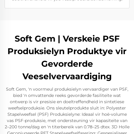
Soft Gem | Verskeie PSF
Produksielyn Produktye vir
Gevorderde
Veeselvervaardiging
Soft Gem, 'n voormeul produksielyn vervaardiger van PSF,
bied 'n omvattende reeks gevorderde fasiliteite wat
ontwerp is vir presisie en doeltreffendheid in sintetiese
weefselproduksie. Ons sleutelprodukte sluit in: Polyester
Stapelweefsel (PSF) Produksielyne: Ideaal vir hoë-volume
vas PSF-produksie, met ondersteuning vir kapasiteite van
2–200 tonne/dag en 'n titerbereik van 0.78–25 dtex. 3D Holle
Geconjugeerde PET Stapelweefselfasering: Gespesialiseer