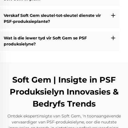
Verskaf Soft Gem sleutel-tot-sleutel dienste vir
PSF-produksieplante?
Wat is die lewer tyd vir Soft Gem se PSF
produksielyne?
Soft Gem | Insigte in PSF
Produksielyn Innovasies &
Bedryfs Trends
Ontdek ekspertinsigte van Soft Gem, 'n toonaangevende
vervaardiger van PSF-produksielyne, oor die nuutste
innovasies en trends in sintetiese weefselvervaardiging.