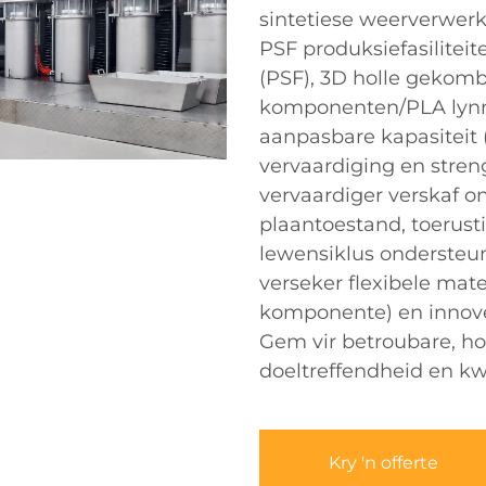
sintetiese weerverwerki
PSF produksiefasiliteit
(PSF), 3D holle gekomb
komponenten/PLA lynn
aanpasbare kapasiteit (
vervaardiging en streng
vervaardiger verskaf on
plaantoestand, toerusti
lewensiklus ondersteu
verseker flexibele mate
komponente) en innover
Gem vir betroubare, ho
doeltreffendheid en kwa
Kry 'n offerte