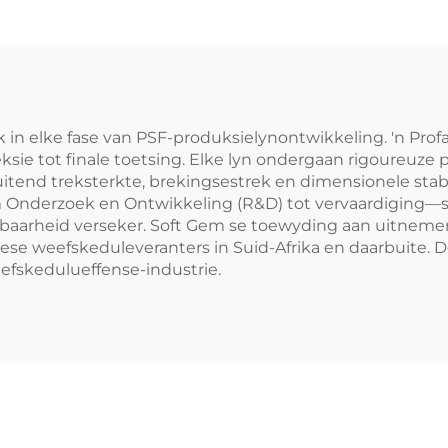
masjien
k in elke fase van PSF-produksielynontwikkeling. 'n Pro
ksie tot finale toetsing. Elke lyn ondergaan rigoureuz
itend treksterkte, brekingsestrek en dimensionele stabil
 Onderzoek en Ontwikkeling (R&D) tot vervaardiging—stel
ubaarheid verseker. Soft Gem se toewyding aan uitneme
ese weefskeduleveranters in Suid-Afrika en daarbuite. De
eefskedulueffense-industrie.