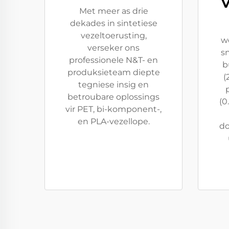
V
Met meer as drie
dekades in sintetiese
vezeltoerusting,
w
verseker ons
sn
professionele N&T- en
b
produksieteam diepte
(
tegniese insig en
betroubare oplossings
(0
vir PET, bi-komponent-,
en PLA-vezellope.
do