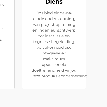
Diens
en
Ons bied einde-na-
m
einde ondersteuning,
van projekbeplanning
F-
en ingenieursontwerp
tot installasie en
ol
tegniese begeleiding,
verseker naadlose
integrasie en
maksimum
operasionele
doeltreffendheid vir jou
vezelproduksieonderneming.