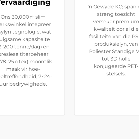
ervaardiging
'n Gewyde KQ-span 
streng toezicht
Ons 30,000㎡ slim
verseker premiu
erkswinkel integreer
kwaliteit oor al die
ylyn tegnologie, wat
fasiliteite van die PS
uigsame kapasiteite
produksielyn, van
2–200 tonne/dag) en
Poliester Standige V
presiese titerbeheer
tot 3D holle
.78–25 dtex) moontlik
konjugeerde PET-
maak vir hoë-
stelsels.
eltreffendheid, 7×24-
uur bedrywighede.