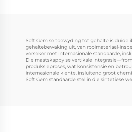
polyester stapelvesel
PSF maak masjien
Soft Gem se toewyding tot gehalte is duideli
gehaltebewaking uit, van rooimateriaal-inspe
verseker met internasionale standaarde, inslu
Die maatskappy se vertikale integrasie—from
produksieproses, wat konsistensie en betro
internasionale klente, insluitend groot chemi
Soft Gem standaarde stel in die sintetiese w