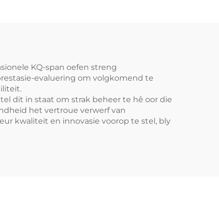
fasionele KQ-span oefen streng
e prestasie-evaluering om volgkomend te
iteit.
 dit in staat om strak beheer te hê oor die
ndheid het vertroue verwerf van
ur kwaliteit en innovasie voorop te stel, bly