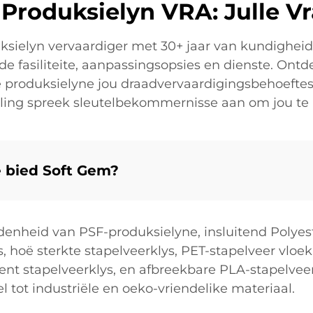
 Produksielyn VRA: Julle 
ksielyn vervaardiger met 30+ jaar van kundighei
 fasiliteite, aanpassingsopsies en dienste. Ontde
produksielyne jou draadvervaardigingsbehoeftes 
deling spreek sleutelbekommernisse aan om jou te
e bied Soft Gem?
idenheid van PSF-produksielyne, insluitend Polyest
, hoë sterkte stapelveerklys, PET-stapelveer vloek
nt stapelveerklys, en afbreekbare PLA-stapelveerk
l tot industriële en oeko-vriendelike materiaal.