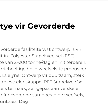
tye vir Gevorderde
rderde fasiliteite wat ontwerp is vir
t in: Polyester Stapelweefsel (PSF)
te van 2–200 tonne/dag en 'n titerbereik
driehoekige holle weefsels te produseer
duksielyne: Ontwerp vir duurzaam, sterk
ganiese eienskappe. PET Stapelweefsel
sels te maak, aangepas aan verskeie
r innoverende samegestelde weefsels,
funksies. Deg