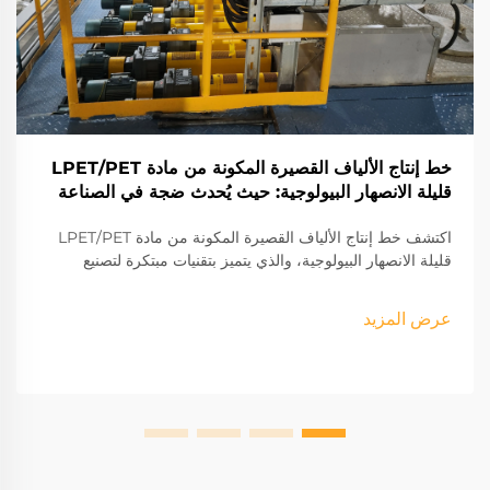
خط إنتاج الألياف القصيرة المكونة من مادة LPET/PET
قليلة الانصهار البيولوجية: حيث يُحدث ضجة في الصناعة
اكتشف خط إنتاج الألياف القصيرة المكونة من مادة LPET/PET
قليلة الانصهار البيولوجية، والذي يتميز بتقنيات مبتكرة لتصنيع
الألياف المستدامة. استكشف مكوناته ومزاياه وكفاءته التشغيلية
في مختلف الصناعات.
عرض المزيد