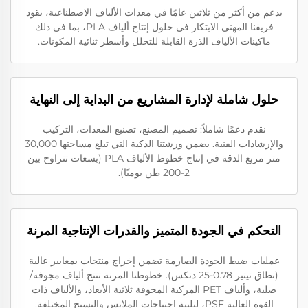
بدعم من أكثر من ثلاثين عامًا في معدات الألياف الاصطناعية، يقود
فريقنا المهني الابتكار في حلول إنتاج ألياف PLA، بما في ذلك
ماكينات الألياف الذرة القابلة للتحلل وأسطر ثنائية المكونات.
حلول شاملة لإدارة المشاريع من البداية إلى النهاية
نقدم دعمًا شاملاً: تصميم المصنع، تصنيع المعدات، التركيب
والإرشادات الفنية. يضمن ورشتنا الذكية التي تبلغ مساحتها 30,000
متر مربع الدقة في إنتاج خطوط الألياف PLA (بسعات تتراوح بين
2-200 طن يوميًا).
التحكم في الجودة المتميز والقدرات الإنتاجية المرنة
عمليات ضبط الجودة الصارمة تضمن إخراج منتجات بمعايير عالية
(نطاق تيتير 0.78-25 دتكس). خطوطنا المرنة تنتج ألياف مجوفة/
صلبة، وألياف PET المركبة المجوفة ثلاثية الأبعاد، والألياف ذات
القوة العالية PSF، لتلبية احتياجات الملابس والنسيج المختلفة.