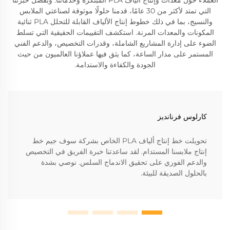
التي تمتد لأكثر من 30 عامًا، قدمنا حلولًا موثوقة لصناعتي الملابس
والنسيج، بما في ذلك خطوط إنتاج الألياف القابلة للتحلل PLA ثنائية
المكونات والمعدات المرنة. استكشف التقييمات الحقيقية التي تسلط
الضوء على إدارة المشاريع الشاملة، وقدرات التخصيص، والدعم الفني
المستمر على مدار الساعة، كما يثق فيها عملاؤنا العالميون من حيث
الجودة والكفاءة والاستدامة.
كارلوس فرنانديز
تحويلت خط إنتاج ألياف PLA الخاص بشركة سوف جيم خط
إنتاج ملابسنا المستدام. لقد ساعدتنا خبرة الفريق في التخصيص
والدعم الفوري على تحقيق الاندماج السلس. نوصي بشدة
بالحلول الصديقة للبيئة.