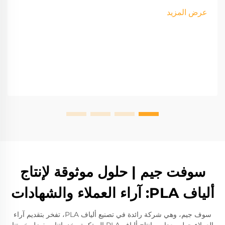
عرض المزيد
سوفت جيم | حلول موثوقة لإنتاج
ألياف PLA: آراء العملاء والشهادات
سوف جيم، وهي شركة رائدة في تصنيع ألياف PLA، تفخر بتقديم آراء
العملاء حول معدات وإنتاج ألياف PLA المبتكرة وخدماتنا. وبفضل خبرتنا