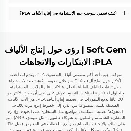
كيف تضمن سوفت جيم الاستدامة في إنتاج الألياف PLA؟
Soft Gem | رؤى حول إنتاج الألياف
PLA: الابتكارات والاتجاهات
سوفت جيم، أحد أكبر مصنعي ألياف البلاستيك PLA، يقدم لك أحدث
الأفكار حول إنتاج ألياف PLA من خلال مدونتنا. اكتشف مقالات خبراء
حول تقنيات الألياف القابلة للتحلل PLA، وإنتاج الملابس المستدامة،
والحلول الابتكارية لصناعات النسيج. تعرف على كيف أن خبرتنا لأكثر من
30 عامًا تدفع التطورات في تصميم إنتاج ألياف PLA، من آلات الألياف
الصديقة للبيئة المصنوعة من الذرة إلى خطوط إنتاج مرنة للألياف
المجوفة/الصلبة. استكشف مواضيع مثل السيطرة على الجودة، وإدارة
المشاريع الشاملة، والتعاون مع شركاء عالميين (مثل سيمنز، ABB). ابقَ
على اطلاع بالاتجاهات الصناعية، وأبرز اللحظات في المعارض (مثل ITM
تركيا)، وكيف يشكل الإنتاج الذكي لسوفت جيم (ورشة عمل بمساحة