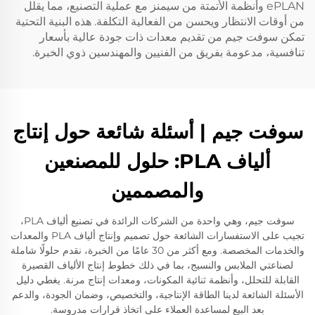
ePLAN وأنظمة الأتمتة من سيمنز مع عملية التصنيع، مما يقلل
من أوقات الانتظار ويحسن من الفعالية التكلفة. هذه البنية التحتية
تمكن سوفت جيم من تقديم معدات ذات جودة عالية بأسعار
تنافسية، مدعومة بفريق من الفنيين والمهندسين ذوي الخبرة.
سوفت جيم | أسئلة شائعة حول إنتاج
ألياف PLA: حلول للمصنعين
والمصممين
سوفت جيم، وهي واحدة من الشركات الرائدة في تصنيع ألياف PLA،
تجيب على الاستفسارات الشائعة حول تصميم وإنتاج ألياف PLA والمعدات
والخدمات المخصصة. ومع أكثر من 30 عامًا من الخبرة، نقدم حلولًا شاملة
لصناعتي الملابس والنسيج، بما في ذلك خطوط إنتاج الألياف القصيرة
القابلة للتحلل، وأنظمة ثنائية المكونات، ومعدات إنتاج مرنة. يغطي دليل
الأسئلة الشائعة لدينا الطاقة الإنتاجية، والتخصيص، وضمان الجودة، والدعم
بعد البيع لمساعدة العملاء على اتخاذ قرارات مدروسة.