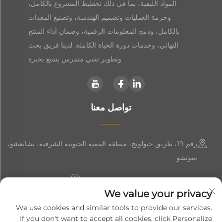
المواد الليفية، بما في ذلك تخطيط المشروع بالكامل،
وحزمة العمليات وتصميم الهندسة، وتصنيع المعدات
بالكامل، ودمج المعلومات الرقمية، وضمان أداء المنتج
النهائي، وخدمات دورة الحياة الكاملة. لدينا فريق بحث
وتطوير تقني متمرس يتمتع بخبرة
تواصل معنا
رقم 19، طريق جيولونج، منطقة التنمية الجنوبية الشرقية، تشانغشو،
سوتشو
+86-19906239903
We value your privacy
[email protected]
We use cookies and similar tools to provide our services.
If you don't want to accept all cookies, click Personalize