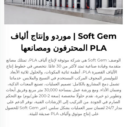
Soft Gem | موردو وإنتاج ألياف
PLA المحترفون ومصانعها
الوصف: Soft Gem هي شركة موثوقة لإنتاج ألياف PLA، تمتلك مصانع
متقدمة وقيادة صناعية تمتد لأكثر من 30 عامًا. نتخصص في خطوط إنتاج
الألياف القصيرة PLA، أنظمة ثنائية المكونات، والحلول ثلاثية الأبعاد
للبوليستر المجوف المركب المستخدم في النسيج والملابس. خدماتنا
تشمل دمج المشاريع بالكامل: تصميم العمليات، تصنيع المعدات الذكية،
وضمان الأداء. ومع ورشة عمل بمساحة 30,000 متر مربع وفريق أبحاث
وتطوير ذو خبرة، نقدم حلولًا مخصصة (سعة 2-200 طن/يوم) مع التحكم
الصارم في الجودة. من التركيب إلى الإرشادات الفنية، نوفر الدعم على
مدار 24/7 لضمان سير العمليات بشكل سلس. اختر Soft Gem للحصول
على إنتاج موثوق وألياف PLA صديقة للبيئة.