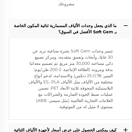
مشروعك.
ما الذي يجعل وحدات الألياف المسمارية ثنائية المكون الخاصة
بـ Soft Gem الأفضل في السوق؟
تتميز وحدات Soft Gem بخبرة صناعية تزيد عن
30 عامًا، وأبحاث وتعمق متقدمة، ومركز تصنيع
ذكي مساحته 30,000 متر مربع. تم تصميم معداتنا
بدقة ومرونة (الطاقة الإنتاجية: 2-200 طن/يوم؛
التيتير: 0.78-25 دتكس) والاستدامة، لدعم أنواع
مختلفة من الألياف مثل الألياف ES، PLA والألياف
البلاستيكية المجوفة ثلاثية الأبعاد PET. تضمن
عمليات ضبط الجودة الصارمة والشراكات مع
العلامات التجارية العالمية (مثل سيمنز، ABB)
مستوى لا مثيل له من الموثوقية.
كيف يمكنني الحصول على عرض أسعار لأجهزة الألياف الثنائية