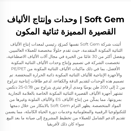
Soft Gem | وحدات وإنتاج الألياف
القصيرة المميزة ثنائية المكون
أثبتت شركة Soft Gem نفسها كمزوّد رئيسي لمعدات إنتاج الألياف
الثنائية المكونة المتقدمة، حيث تقدم حلولًا مخصصة للعملاء العالميين.
وبفضل أكثر من 30 عامًا من الخبرة في مجال آلات الألياف الاصطناعية،
تخصصت الشركة في تصميم وإنتاج وحدات الألياف الثنائية المكونة
الأفضل، بما في ذلك ماكينات الألياف الثنائية المكونة من PE/PET
والأجهزة الإنتاجية للألياف الثنائية المكونة ذائبة الحرارة المنخفضة. تم
تصميم هذه الوحدات لتقديم الدقة والكفاءة، لدعم طاقات إنتاجية تتراوح
بين 2 إلى 200 طن يوميًا ومدى أرقام تيتري يتراوح بين 0.78-25 دتكس.
تشتهر أجهزة الألياف القصيرة الثنائية المكونة الخاصة بالعلامة التجارية
بمرونتها، مما يمكّن من إنتاج الألياف ES والألياف الملونة وغيرها من
المواد المتخصصة. يظهر التزام Soft Gem بالابتكار من خلال دمجها
للتكنولوجيا الرقمية والمعلوماتية وخدمات دورة الحياة الكاملة، مما يضمن
تقديم الدعم الشامل للعملاء من تخطيط المشروع إلى صيانة ما بعد البيع.
سواء كان ذلك لأفريقيا