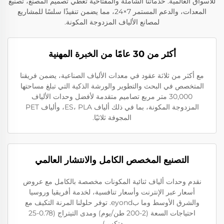
للأسواق العالمية. خدماتنا الشاملة والمفتاحية تغطي تصميم المصنع، تصنيع
المعدات، والدعم المستمر 7×24، مما يضمن تنفيذًا سلسًا للمشاريع
لمصانع الألياف المزدوجة المكونة.
أكثر من 30 عامًا من الخبرة المهنية
مع أكثر من ثلاثة عقود في معدات الألياف الصناعية، يضمن فريقنا
المتخصص في البحث والتطوير والورشة الذكية التي تبلغ مساحتها
30,000 متر مربع تصاميم متقدمة لأفضل وحدات الألياف
المزدوجة المكونة، بما في ذلك ألياف ES، PLA، وألياف PET
المجوفة ثلاثيًا.
التصنيع المخصص الكامل والانتشار العالمي
نقدم وحدات ألياف ثنائية المكونات مخصصة بالكامل مع عروض
أسعار عبر الإنترنت وأسعار تنافسية، لخدمة أفريقيا وروسيا
والشرق الأوسط وما بeyond. توفر حلولنا المرنة التكيف مع
احتياجات السعة (2-200 طن/يوم) ومدى التيتراج (0.78-25
دتكس).