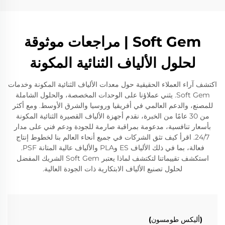
Soft Gem | مراجعات موثوقة
لحلول الألياف الثنائية المكونة
اكتشف آراء العملاء الحقيقية حول معدات الألياف الثنائية المكونة وخدمات
Soft Gem. يثني عملاؤنا على الوحدات المخصصة، والحلول الشاملة
للمصنع، والدعم العالمي في أفريقيا وروسيا والشرق الأوسط. ومع أكثر
من 30 عامًا من الخبرة، نقدم أجهزة الألياف القصيرة الثنائية المكونة
بأسعار تنافسية، مدعومة بمراقبة صارمة للجودة ودعم فني على مدار
24/7. اقرأ كيف تثق الشركات في جميع أنحاء العالم بنا لخطوط إنتاج
فعالة، بما في ذلك الألياف ES وPLA والألياف عالية المتانة PSF.
استكشف تقييماتنا لتكتشف لماذا يعتبر Soft Gem الشريك المفضل
لحلول تصنيع الألياف الابتكارية ذات الجودة العالية.
(أليكس طومسون)