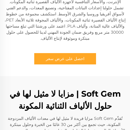
الإنترنت، والأسعار التنافسية لأجهزة الألياف القصيرة ثنائية المكونات.
تشمل حلولنا إعدادات النباتات المفتاحية، وتصنيع المعدات، والدعم الفني
لأسواق أفريقيا وروسيا والشرق الأوسط. استكشف مجموعة من خطوط
إنتاج الألياف القصيرة ثنائية المكونات، والألياف المجوفة ثلاثية الأبعاد PET،
والألياف عالية المتانة، وألياف PLA. اعتمد على ورشتنا التي تبلغ مساحتها
30000 متر مربع وفريق ضمان الجودة المهني لدينا للحصول على حلول
مبتكرة وموثوقة لإنتاج الألياف.
احصل على عرض سعر
Soft Gem | مزايا لا مثيل لها في
حلول الألياف الثنائية المكونة
تُقدِّم Soft Gem مزايا فريدة لا مثيل لها في معدات الألياف المزدوجة
المكونة، حيث تجمع بين أكثر من 30 عامًا من الخبرة وحلول مبتكرة