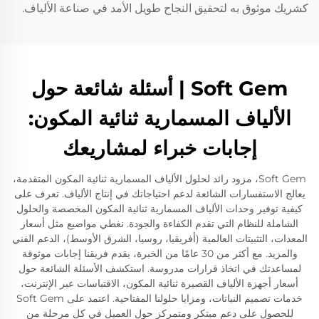
كشريك موثوق به لتحقيق النجاح طويل الأمد في صناعة الألياف.
Soft Gem | أسئلة شائعة حول
الألياف المسمارية ثنائية المكون:
إجابات خبراء لمشاريعك
Soft Gem، مزود رائد لحلول الألياف المسمارية ثنائية المكون المتقدمة،
يعالج الاستفسارات الشائعة لدعم احتياجاتك في إنتاج الألياف. تعرف على
كيفية توفير وحدات الألياف المسمارية ثنائية المكون المخصصة والحلول
الشاملة للنظام التي تقدم الكفاءة والجودة. نغطي مواضيع مثل أسعار
المعدات، التثبيتات العالمية (أفريقيا، روسيا، الشرق الأوسط)، الدعم الفني
والمزيد. مع أكثر من 30 عامًا من الخبرة، يقدم فريقنا إجابات موثوقة
لمساعدتك في اتخاذ قرارات مدروسة. استكشف الأسئلة الشائعة حول
أسعار أجهزة الألياف القصيرة ثنائية المكون، الاقتباسات عبر الإنترنت،
خدمات تصميم النباتات، ومزايا حلولنا المفتاحية. اعتمد على Soft Gem
للحصول على دعم مبتكر ومتمركز حول العميل في كل مرحلة من