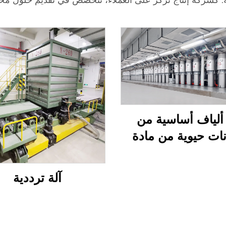
 ألياف أساسية من
ات حيوية من مادة
PE/PET
آلة ترددية