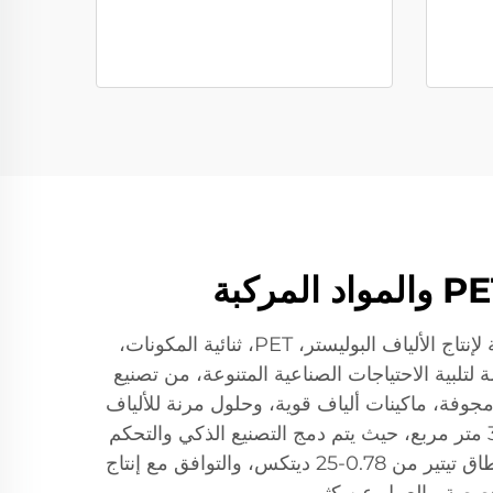
سوفت جيم، وهي شركة رائدة في توريد معدات الألياف الاصطناعية، تقدم مجموعة شاملة من الآلات المتقدمة لإنتاج الألياف البوليستر، PET، ثنائية المكونات،
الية المصممة لتلبية الاحتياجات الصناعية المتنوعة، من تصنيع
. يتضمن خط منتجاتنا خطوط إنتاج للألياف البوليستر، أنظمة PET ثلاثية الأبعاد مجوفة، ماكينات ألياف قوية، وحلول مرنة للألياف
ثنائية المكونات والمواد PLA. يتم تصميم كل نموذج من المعدات في منشأتنا الإنتاجية التي تبلغ مساحتها 30,000 متر مربع، حيث يتم دمج التصنيع الذكي والتحكم
الصارم في الجودة لضمان الدقة والاستمرارية. أهم الميزات تشمل السعات القابلة للتعديل (2-200 طن/يوم)، نطاق تيتير من 0.78-25 ديتكس، والتوافق مع إنتاج
مخصصة، بالعمل عن كثب