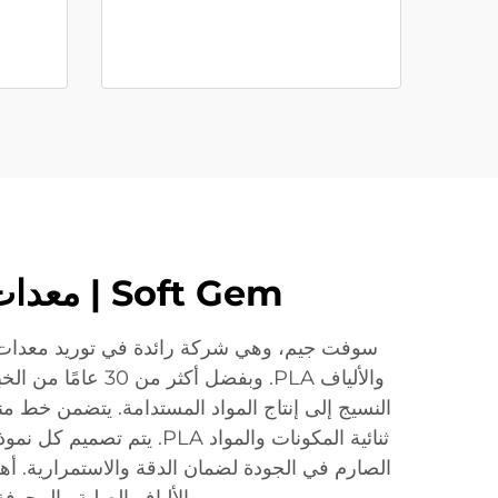
Soft Gem | معدات ألياف صناعية فاخرة لبوليستر، PET والمواد المركبة
والألياف PLA. وب
الألياف الصلبة والمجو