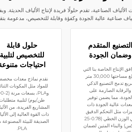
لياف صناعية عالية الجودة وكفؤة وقابلة للتخصيص، مدعومة بتق
لتصنيع المتقدم
حلول قابلة
وضمان الجودة
للتخصيص لتلبية
احتياجات متنوعة
فق الإنتاج الخاصة بنا التي
تبلغ مساحتها 30,000 متر
نقدم نماذج معدات مخصص
ربع تدمج التصنيع الذكي
للمواد مثل المكونات الثنائ
والرقابة الصارمة على
وPLA، بسعا
لجودة، مما يضمن توفير
طن/يوم) لتلبية متطلبات
عدات عالية الجودة ذات
المشاريع الفريدة، من الألي
زات مثل التحكم الدقيق
ذات القوة العالية إلى الألي
في الوزن الخطي (0.78-25
الصديقة للبيئة المصنوعة 
س) والبناء المتين لضمان
PLA.