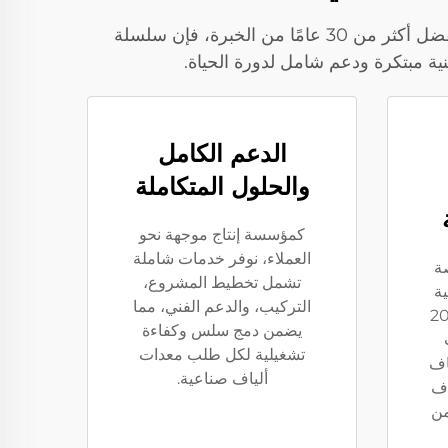
سوفت جيم، وهي شركة رائدة في توفير معدات الألياف الصناعية، تقدم حلولًا فريدة لإنتاج الألياف الحديثة. وبفضل أكثر من 30 عامًا من الخبرة، فإن سلسلة
نية مبتكرة ودعم شامل لدورة الحياة.
الدعم الكامل
والحلول المتكاملة
كمؤسسة إنتاج موجهة نحو
العملاء، نوفر خدمات شاملة
ة
تشمل تخطيط المشروع،
ية
التركيب، والدعم الفني، مما
ت مرنة (2-200
يضمن دمج سلس وكفاءة
تشغيلية لكل طلب معدات
اف
ألياف صناعية.
اف
من