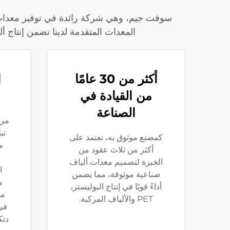
المعدات المتقدمة لدينا تضمن إنتاج أ
أكثر من 30 عامًا
ا
من القيادة في
الصناعة
مرا
كمصنع موثوق به، نعتمد على
م
أكثر من ثلاث عقود من
الخبرة لتصميم معدات ألياف
ا
صناعية موثوقة، مما يضمن
م
أداءً قويًا في إنتاج البوليستر،
مي
PET والألياف المركبة.
دتك