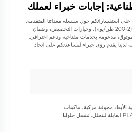
إجابة على استفساراتكم حول سلسلة معداتنا المتقدمة.
تعرّفوا على قدراتنا الإنتاجية للألياف البوليستر، PET، ثنائية المكونات، وال PLA، بما في ذلك نطاقات السعات (2-200 طن/يوم)، وخيارات التخصيص، وضمان
عدات ذات أداء عالي وموثوق، مدعومة بخدمات مفتاحية ودعم احترافي.
ة لدينا يقدم رؤى خبراء لمساعدتكم على اتخاذ
املة من المعدات، بما في ذلك خطوط إنتاج الألياف المستقرة البوليستر، أنظمة PET ثلاثية الأبعاد مجوفة مركبة، ماكينات
الألياف المستقرة ذات القوة العالية، معدات الألياف المستقرة ثنائية المكونات، وخطوط الألياف المستقرة PLA القابلة للتحلل. تشمل حلولنا