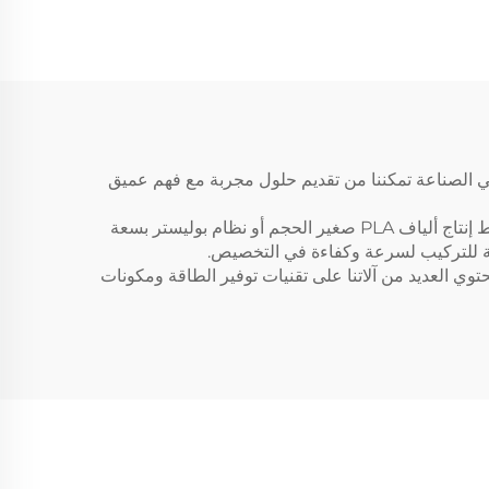
لصناعية من سوفت جيم عدة مزايا رئيسية تميزنا عن المنافسين. أولاً، فإن خبرتنا التي تزيد على 30 عامًا في الصناعة تمكننا من تقديم حلول مجربة مع فهم عميق
ثانيًا، التزامنا بتخصيص المنتجات يضمن أن كل نموذج معدات يتم تكييفه وفقًا لاحتياجات عملائنا المحددة. سواء كنت بحاجة إلى خط إنتاج ألياف PLA صغير الحجم أو نظام بوليستر بسعة
ابلة للتركيب لسرعة وكفاءة في التخصيص.
حتوي العديد من آلاتنا على تقنيات توفير الطاقة ومكونات