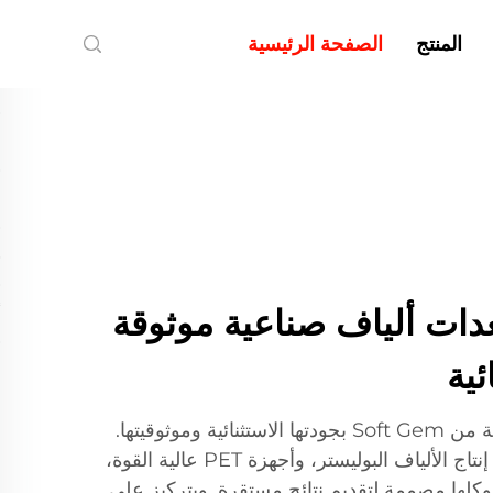
المنتج
الصفحة الرئيسية
Sof | معدات ألياف صناعية موثوقة
ئية
تُعرف معدات الألياف الصناعية من Soft Gem بجودتها الاستثنائية وموثوقيتها.
يتضمن نطاق منتجاتنا خطوط إنتاج الألياف البوليستر، وأجهزة PET عالية القوة،
 للتحلل، وكلها مصممة لتقديم نتائج مستقرة. وبتركيز على