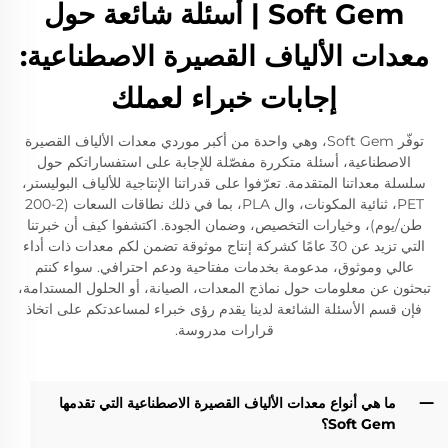
Soft Gem | أسئلة شائعة حول
معدات الألياف القصيرة الاصطناعية:
إجابات خبراء لعملك
توفّر Soft Gem، وهي واحدة من أكبر موردي معدات الألياف القصيرة
الاصطناعية، أسئلة متكررة مفصّلة للإجابة على استفساراتكم حول
سلسلة معداتنا المتقدمة. تعرّفوا على قدراتنا الإنتاجية للألياف البوليستر،
PET، ثنائية المكونات، وال PLA، بما في ذلك نطاقات السعات (2-200
طن/يوم)، وخيارات التخصيص، وضمان الجودة. اكتشفوا كيف أن خبرتنا
التي تزيد عن 30 عامًا كشركة إنتاج موثوقة تضمن لكم معدات ذات أداء
عالي وموثوق، مدعومة بخدمات مفتاحية ودعم احترافي. سواء كنتم
تبحثون عن معلومات حول نماذج المعدات، الصيانة، أو الحلول المستدامة،
فإن قسم الأسئلة الشائعة لدينا يقدم رؤى خبراء لمساعدتكم على اتخاذ
قرارات مدروسة.
ما هي أنواع معدات الألياف القصيرة الاصطناعية التي تقدمها
Soft Gem؟