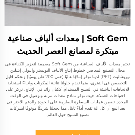
Soft Gem | معدات ألياف صناعية
مبتكرة لمصانع العصر الحديث
تعتبر معدات الألياف الصناعية من Soft Gem مصممة لتعزيز الكفاءة في
مجال التصنيع المعاصر. خطوط إنتاج الألياف البولستر والبولي إيثيلين
تيريفثاليت (PET) لدينا توفر إنتاجًا عاليًا (حتى 200 طن يوميًا) وتحكم قابل
للتخصيص في التيتري، بينما تقدم حلولنا ثنائية المكونات وPLA استجابة
للاتجاهات الناشئة في النسيج المستدام. ككيان رائد في الإنتاج، نركز على
احتياجات العملاء، حيث نوفر نماذج معدات مرنة وتوصيل في الوقت
المحدد. تضمن عمليات السيطرة الصارمة على الجودة والدعم الاحترافي
بعد البيع أن كل آلة تقدم أداءً ثابتًا، مما يجعلنا شريكًا موثوقًا لشركات
تصنيع النسيج حول العالم.