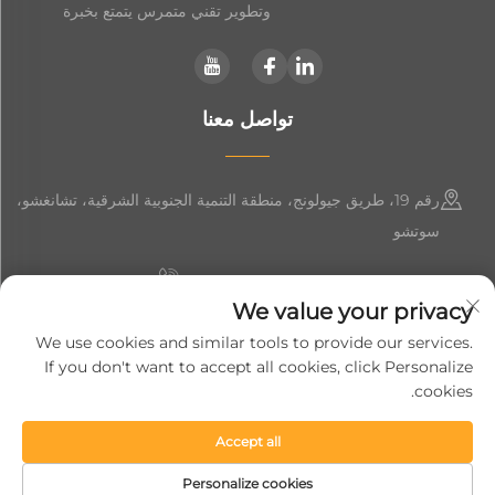
وتطوير تقني متمرس يتمتع بخبرة
تواصل معنا
رقم 19، طريق جيولونج، منطقة التنمية الجنوبية الشرقية، تشانغشو،
سوتشو
+86-19906239903
We value your privacy
[email protected]
We use cookies and similar tools to provide our services.
If you don't want to accept all cookies, click Personalize
+86-13852981437
cookies.
Accept all
حقوق النشر © 2024 شركة سوزهو سوفت جيم لتجهيزات المعدات الذكية
المحدودة.
سياسة الخصوصية
Personalize cookies