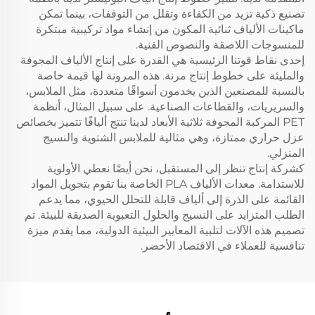
تصنيع ذكية تزيد من الكفاءة وتقلل من التوقفات، بينما تمكن
ماكينات الألياف ثنائية المكون من إنشاء مواد تركيبية مبتكرة
للمنسوجات اللاصقة والنصوص الفنية.
إحدى نقاط قوتنا الرئيسية هي القدرة على إنتاج الألياف المجوفة
والمليئة على خطوط إنتاج مرنة. هذه المرونة لها قيمة خاصة
بالنسبة للمصنعين الذين يخدمون أسواقًا متعددة، مثل الملابس،
والسريريات، والقطاعات الصناعية. على سبيل المثال، أنظمة
PET المركبة المجوفة ثلاثية الأبعاد لدينا تنتج أليافًا تتميز بخصائص
عزل حراري ممتازة، وهي مثالية للملابس الشتوية والنسيج
المنزلي.
كشركة إنتاج تنظر إلى المستقبل، نحن أيضًا نعطي الأولوية
للاستدامة. معدات الألياف PLA الخاصة بنا تقوم بتحويل المواد
القائمة على الذرة إلى ألياف قابلة للتحلل الحيوي، مما يدعم
الطلب المتزايد على النسيج والحلول التعبوية الصديقة للبيئة. تم
تصميم هذه الآلات لتلبية المعايير البيئية الدولية، مما يقدم ميزة
تنافسية للعملاء في الاقتصاد الأخضر.