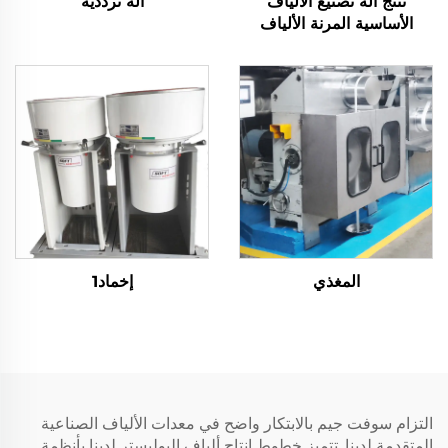
تنتج آلة تصنيع الألياف
آلة ترددية
الأساسية المرنة الألياف
المجوفة والصلبة
المغذي
إخماد1
التزام سوفت جيم بالابتكار واضح في معدات الألياف الصناعية
المتقدمة لدينا. تتميز خطوط إنتاج ألياف البوليستر لدينا بأنظمة