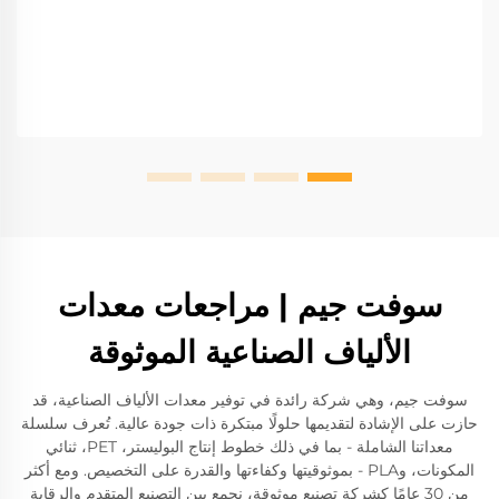
سوفت جيم | مراجعات معدات
الألياف الصناعية الموثوقة
سوفت جيم، وهي شركة رائدة في توفير معدات الألياف الصناعية، قد
حازت على الإشادة لتقديمها حلولًا مبتكرة ذات جودة عالية. تُعرف سلسلة
معداتنا الشاملة - بما في ذلك خطوط إنتاج البوليستر، PET، ثنائي
المكونات، وPLA - بموثوقيتها وكفاءتها والقدرة على التخصيص. ومع أكثر
من 30 عامًا كشركة تصنيع موثوقة، نجمع بين التصنيع المتقدم والرقابة