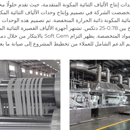
صصت الشركة في تصميم وإنتاج وحدات الألياف الثنائية المكونة
اجية للألياف الثنائية المكونة ذائبة الحرارة المنخفضة. تم تصميم هذه ال
بين 2 إلى 200 طن يوميًا ومدى أرقام تيتري يتراوح بين 0.78-25 دتكس. تشتهر أجهز
من إنتاج الألياف ES والألياف الملونة وغيرها من
يم الدعم الشامل للعملاء من تخطيط المشروع إلى صيانة ما بعد ا