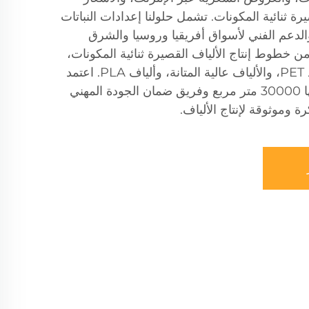
يرة ثنائية المكونات. تشمل حلولنا إعدادات النباتات
والدعم الفني لأسواق أفريقيا وروسيا والشرق
طوط إنتاج الألياف القصيرة ثنائية المكونات،
والألياف المجوفة ثلاثية الأبعاد PET، والألياف عالية المتانة، وألياف PLA. اعتمد
على ورشتنا التي تبلغ مساحتها 30000 متر مربع وفريق ضمان الجودة المهني
 وموثوقة لإنتاج الألياف.