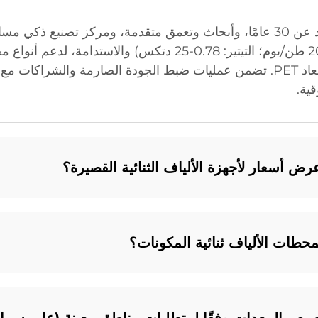
PLA والألياف البلاستيكية المجوفة ثلاثية الأبعاد PET. تضمن عمليات ضبط الجودة الصار
 أسعار لأجهزة الألياف الثنائية القصيرة؟
حطات الألياف ثنائية المكونات؟