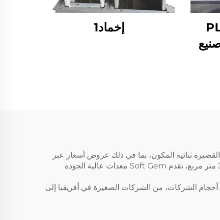
 ألياف PLA
إخماد1
صنيع
 الألياف القصيرة ثنائية المكون، بما في ذلك عروض أسعار عبر
الإنترنت تساعدهم على تقييم تكاليف المشاريع مسبقًا. من خلال تحسين عمليات التصنيع في مرافقها التي تبلغ مساحتها 30,000 متر مربع، تقدم Soft Gem معدات عالية الجودة
 بالاشتراك مع شروط الدفع المرنة والباقات الخدمية الشاملة، حلول Soft Gem متاحة لجميع أحجام الشركات، من الشركات الصغيرة في أفريقيا إلى