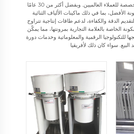
أثبتت شركة Soft Gem نفسها كمزوّد رئيسي لمعدات إنتاج الألياف الثنائية المكونة المتقدمة، حيث تقدم حلولًا مخصصة للعملاء العالميين. وبفضل أكثر من 30 عامًا
 الأفضل، بما في ذلك ماكينات الألياف الثنائية
وحدات لتقديم الدقة والكفاءة، لدعم طاقات إنتاجية تتراوح
ة الألياف القصيرة الثنائية المكونة الخاصة بالعلامة التجارية بمرونتها، مما يمكّن
 المواد المتخصصة. يظهر التزام Soft Gem بالابتكار من خلال دمجها للتكنولوجيا الرقمية والمعلوماتية وخدمات دورة
لبيع. سواء كان ذلك لأفريقيا