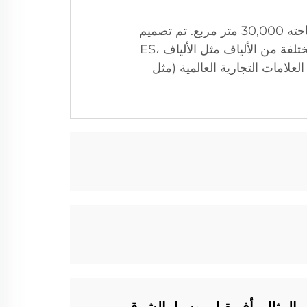
تتميز وحدات Soft Gem بخبرة صناعية تزيد عن 30 عامًا، وأبحاث وتعمق متقدمة، ومركز تصنيع ذكي مساحته 30,000 متر مربع. تم تصميم
معداتنا بدقة ومرونة (الطاقة الإنتاجية: 2-200 طن/يوم؛ التيتير: 0.78-25 دتكس) والاستدامة، لدعم أنواع مختلفة من الألياف مثل الألياف ES،
مة والشراكات مع العلامات التجارية العالمية (مثل