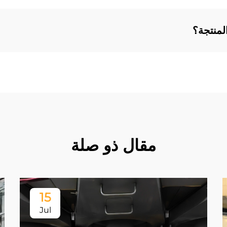
لمنتجة؟
مقال ذو صلة
15
Jul