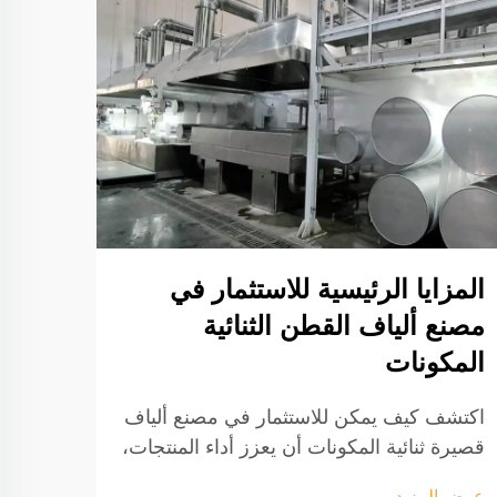
كيف 
ثنائ
الإنت
المزايا الرئيسية للاستثمار في
مصنع ألياف القطن الثنائية
اكتشف
المكونات
المكو
على ج
اكتشف كيف يمكن للاستثمار في مصنع ألياف
عرض ا
قم بت
قصيرة ثنائية المكونات أن يعزز أداء المنتجات،
تعرف 
ويقلل التكاليف، ويلبي الطلب المتزايد على
عرض المزيد