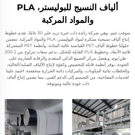
ألياف النسيج للبوليستر، PLA
والمواد المركبة
سوفت جيم، وهي شركة رائدة ذات خبرة تزيد على 30 عامًا، تقدم خطوط
إنتاج ألياف نسيجية مبتكرة لمواد البوليستر، PLA والمواد المركبة. تتضمن
حلولنا خطوط ألياف PET القياسية عالية المتانة، وأنظمة PET المشتركة
ثلاثية الأبعاد، وخطوط PLA القابلة للتحلل، بدعم سعات تتراوح بين 2-200
طن/يوم. وبفضل مركز التصنيع الذكي المتقدم والرقابة الصارمة على
الجودة، نوفر أنظمة قابلة للتخصيص وكفؤة لإنتاج الألياف الصلبة/الخالية،
والخلطات ثنائية المكونات، والمركبات ذائبة الحرارة منخفضة. اعتمد علينا
لخدمات المفتاحية، من التصميم إلى الدعم الفني، مما يضمن إنتاج ألياف
ذات جودة عالية وموثوقة.