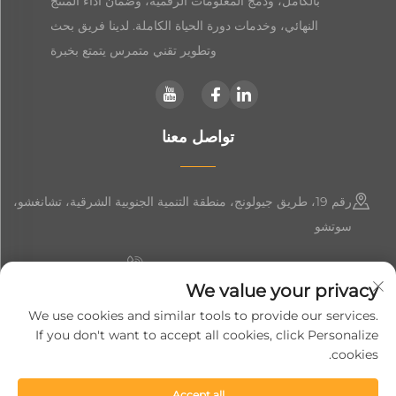
بالكامل، ودمج المعلومات الرقمية، وضمان أداء المنتج
النهائي، وخدمات دورة الحياة الكاملة. لدينا فريق بحث
وتطوير تقني متمرس يتمتع بخبرة
تواصل معنا
رقم 19، طريق جيولونج، منطقة التنمية الجنوبية الشرقية، تشانغشو،
سوتشو
+86-19906239903
We value your privacy
[email protected]
We use cookies and similar tools to provide our services.
If you don't want to accept all cookies, click Personalize
+86-13852981437
cookies.
Accept all