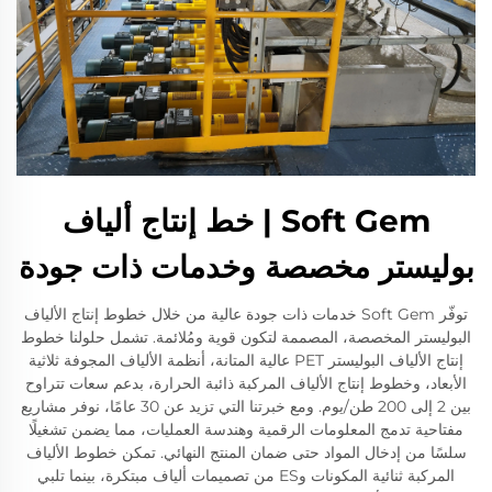
Soft Gem | خط إنتاج ألياف
بوليستر مخصصة وخدمات ذات جودة
توفّر Soft Gem خدمات ذات جودة عالية من خلال خطوط إنتاج الألياف
البوليستر المخصصة، المصممة لتكون قوية ومُلائمة. تشمل حلولنا خطوط
إنتاج الألياف البوليستر PET عالية المتانة، أنظمة الألياف المجوفة ثلاثية
الأبعاد، وخطوط إنتاج الألياف المركبة ذائبة الحرارة، بدعم سعات تتراوح
بين 2 إلى 200 طن/يوم. ومع خبرتنا التي تزيد عن 30 عامًا، نوفر مشاريع
مفتاحية تدمج المعلومات الرقمية وهندسة العمليات، مما يضمن تشغيلًا
سلسًا من إدخال المواد حتى ضمان المنتج النهائي. تمكن خطوط الألياف
المركبة ثنائية المكونات وES من تصميمات ألياف مبتكرة، بينما تلبي