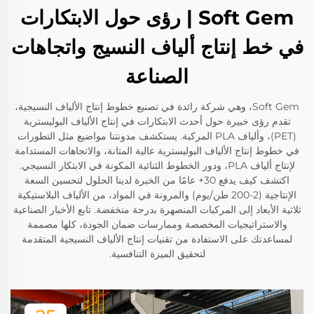
Soft Gem | رؤى حول الابتكارات
في خط إنتاج ألياف النسيج واتجاهات
الصناعة
Soft Gem، وهي شركة رائدة في تصنيع خطوط إنتاج الألياف النسيجية،
تقدم رؤى خبيرة حول أحدث الابتكارات في إنتاج الألياف البوليسترية
(PET)، وألياف PLA المركبة. يستكشف مدونتنا مواضيع مثل التطورات
في خطوط إنتاج الألياف البوليسترية عالية المتانة، والاتجاهات المستدامة
لإنتاج ألياف PLA، ودور الخطوط الثنائية المكونة في الابتكار النسيجي.
اكتشف كيف يدفع 30+ عامًا من الخبرة لدينا الحلول لتحسين السعة
الإنتاجية (2-200 طن/يوم) والمرونة في المواد، من الألياف البلاستيكية
ثلاثية الأبعاد إلى المركبات المنصهرة بدرجة منخفضة. تابع الأخبار الصناعية
والاستراتيجيات المخصصة وممارسات ضمان الجودة، كلها مصممة
لمساعدتك على الاستفادة من تقنيات إنتاج الألياف النسيجية المتقدمة
لتحقيق الميزة التنافسية.