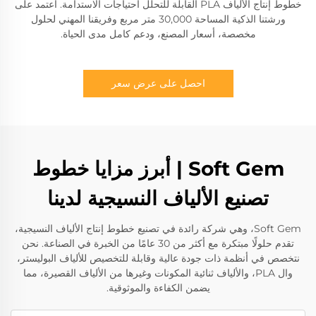
خطوط إنتاج الألياف PLA القابلة للتحلل احتياجات الاستدامة. اعتمد على
ورشتنا الذكية المساحة 30,000 متر مربع وفريقنا المهني لحلول
مخصصة، أسعار المصنع، ودعم كامل مدى الحياة.
احصل على عرض سعر
Soft Gem | أبرز مزايا خطوط
تصنيع الألياف النسيجية لدينا
Soft Gem، وهي شركة رائدة في تصنيع خطوط إنتاج الألياف النسيجية،
تقدم حلولًا مبتكرة مع أكثر من 30 عامًا من الخبرة في الصناعة. نحن
نتخصص في أنظمة ذات جودة عالية وقابلة للتخصيص للألياف البوليستر،
وال PLA، والألياف ثنائية المكونات وغيرها من الألياف القصيرة، مما
يضمن الكفاءة والموثوقية.