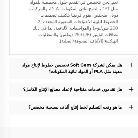
نعم. نحن نتخصص في تقديم حلول مخصصة للمواد
مثل PET، الدمج ثنائي المكونات، PLA، والمركبات
ذوبان منخفض. يقوم فريقنا بتكييف تصميمات
الخطوط لتلبية الاحتياجات السعوية المحددة (2-
200 طن/يوم) والمواصفات الأليافية، بما في ذلك
نطاقات التايتير (0.78-25 ديتكس) والمتطلبات
الهيكلية (الألياف المجوفة/الصلبة).
هل يمكن لشركة Soft Gem تخصيص خطوط لإنتاج مواد
معينة مثل PLA أو المواد ثنائية المكونات؟
هل تقدمون خدمات مفتاحية لإعداد مصانع الإنتاج الكامل؟
ما هو وقت التسليم لخط إنتاج ألياف نسيجية مخصص؟