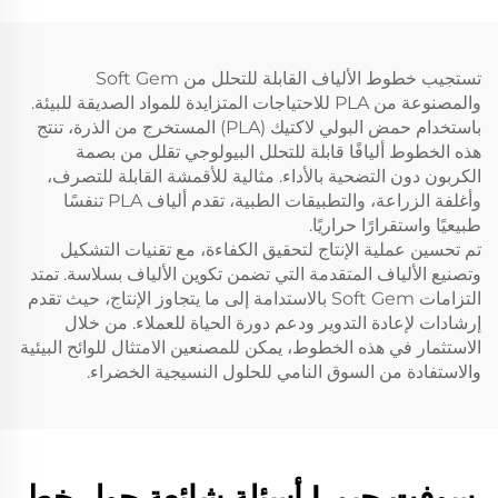
تستجيب خطوط الألياف القابلة للتحلل من Soft Gem
والمصنوعة من PLA للاحتياجات المتزايدة للمواد الصديقة للبيئة.
باستخدام حمض البولي لاكتيك (PLA) المستخرج من الذرة، تنتج
هذه الخطوط أليافًا قابلة للتحلل البيولوجي تقلل من بصمة
الكربون دون التضحية بالأداء. مثالية للأقمشة القابلة للتصرف،
وأغلفة الزراعة، والتطبيقات الطبية، تقدم ألياف PLA تنفسًا
طبيعيًا واستقرارًا حراريًا.
تم تحسين عملية الإنتاج لتحقيق الكفاءة، مع تقنيات التشكيل
وتصنيع الألياف المتقدمة التي تضمن تكوين الألياف بسلاسة. تمتد
التزامات Soft Gem بالاستدامة إلى ما يتجاوز الإنتاج، حيث تقدم
إرشادات لإعادة التدوير ودعم دورة الحياة للعملاء. من خلال
الاستثمار في هذه الخطوط، يمكن للمصنعين الامتثال للوائح البيئية
والاستفادة من السوق النامي للحلول النسيجية الخضراء.
سوفت جيم | أسئلة شائعة حول خط