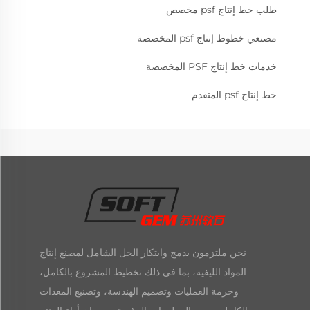
طلب خط إنتاج psf مخصص
مصنعي خطوط إنتاج psf المخصصة
خدمات خط إنتاج PSF المخصصة
خط إنتاج psf المتقدم
نحن ملتزمون بدمج وابتكار الحل الشامل لمصنع إنتاج
المواد الليفية، بما في ذلك تخطيط المشروع بالكامل،
وحزمة العمليات وتصميم الهندسة، وتصنيع المعدات