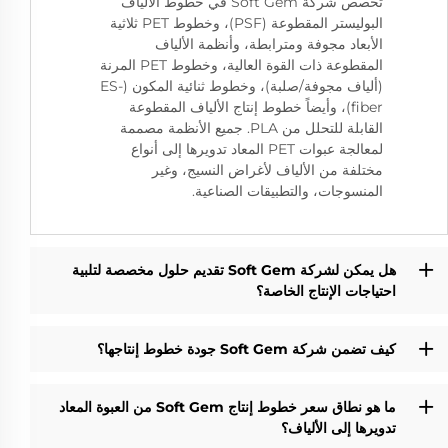
تخصص شركة Soft Gem في خطوط الألياف
البوليستر المقطوعة (PSF)، وخطوط PET ثلاثية
الأبعاد مجوفة ومترابطة، وأنظمة الألياف
المقطوعة ذات القوة العالية، وخطوط PET المرنة
(ألياف مجوفة/صلبة)، وخطوط ثنائية المكون (ES-
fiber)، وأيضاً خطوط إنتاج الألياف المقطوعة
القابلة للتحلل من PLA. جميع الأنظمة مصممة
لمعالجة عبوات PET المعاد تدويرها إلى أنواع
مختلفة من الألياف لأغراض النسيج، وغير
المنسوجات، والتطبيقات الصناعية.
هل يمكن لشركة Soft Gem تقديم حلول مخصصة لتلبية
احتياجات الإنتاج الخاصة؟
كيف تضمن شركة Soft Gem جودة خطوط إنتاجها؟
ما هو نطاق سعر خطوط إنتاج Soft Gem من العبوة المعاد
تدويرها إلى الألياف؟