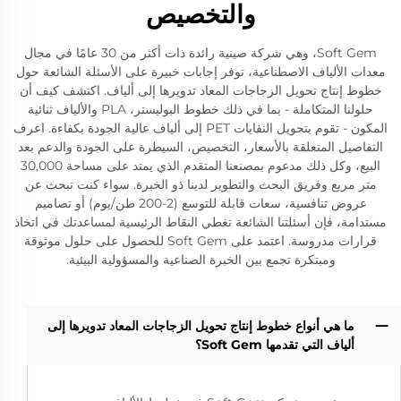
والتخصيص
Soft Gem، وهي شركة صينية رائدة ذات أكثر من 30 عامًا في مجال
معدات الألياف الاصطناعية، توفر إجابات خبيرة على الأسئلة الشائعة حول
خطوط إنتاج تحويل الزجاجات المعاد تدويرها إلى ألياف. اكتشف كيف أن
حلولنا المتكاملة - بما في ذلك خطوط البوليستر، PLA والألياف ثنائية
المكون - تقوم بتحويل النفايات PET إلى ألياف عالية الجودة بكفاءة. اعرف
التفاصيل المتعلقة بالأسعار، التخصيص، السيطرة على الجودة والدعم بعد
البيع، وكل ذلك مدعوم بمصنعنا المتقدم الذي يمتد على مساحة 30,000
متر مربع وفريق البحث والتطوير لدينا ذو الخبرة. سواء كنت تبحث عن
عروض تنافسية، سعات قابلة للتوسع (2-200 طن/يوم) أو تصاميم
مستدامة، فإن أسئلتنا الشائعة تغطي النقاط الرئيسية لمساعدتك في اتخاذ
قرارات مدروسة. اعتمد على Soft Gem للحصول على حلول موثوقة
ومبتكرة تجمع بين الخبرة الصناعية والمسؤولية البيئية.
ما هي أنواع خطوط إنتاج تحويل الزجاجات المعاد تدويرها إلى
ألياف التي تقدمها Soft Gem؟