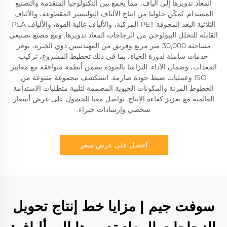
المعاد تدويرها إلى ألياف، مما يجمع بين التكنولوجيا المتقدمة والتصنيع
المستدام. تُمكّن حلولنا من إنتاج الألياف البوليستر المقطوعة، والألياف
الثلاثية البعد المجوفة PET المركبة، والألياف عالية القوة، والألياف PLA
القابلة للتحلل البيولوجي من الزجاجات المعاد تدويرها. ومع مصنع تصنيعي
مساحته 30,000 متر مربع وفريق من المهندسين ذوي الخبرة، نوفر
خدمات شاملة لدورة الحياة، بما في ذلك تخطيط المشروع، تركيب
المعدات، وضمان الأداء. التزامنا بالجودة يضمن أنظمة متوافقة مع معايير
ISO وعمليات ضبط جودة صارمة. استكشف مجموعة متنوعة من
الخطوط المرنة والمكونات الحيوية المصممة لتلبية متطلبات الاستدامة
العالمية مع تعزيز كفاءة الإنتاج. تواصل معنا للحصول على عرض أسعار
شخصي وإرشادات خبراء.
احصل على عرض سعر
سوفت جيم | مزايا خط إنتاج تحويل