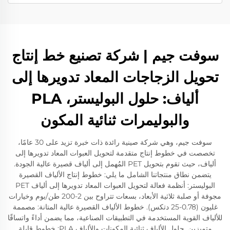
سوفت جيم | شركة تصنيع خط إنتاج
تحويل الزجاجات المعاد تدويرها إلى
ألياف: حلول البوليستر، PLA
والبوليمرات ثنائية المكون
سوفت جيم، وهي شركة صينية رائدة ذات خبرة تزيد على 30 عامًا،
تخصصت في خطوط إنتاج متقدمة لتحويل العبوات المعاد تدويرها إلى
ألياف، حيث تقوم بتحويل PET المُهمل إلى ألياف قصيرة عالية الجودة.
يتضمن نطاق منتجاتنا الشامل ما يلي: خطوط إنتاج الألياف القصيرة
البوليستر: أنظمة فعالة لتحويل العبوات المعاد تدويرها إلى ألياف PET
مجوفة أو صلبة ثلاثية الأبعاد، بسعات تتراوح بين 2-200 طن/يوم وخيارات
غليون (0.78-25 دتكس). خطوط الألياف القصيرة عالية المتانة: مصممة
للألياف القوية المستخدمة في التطبيقات الصناعية، مما يضمن أداءً واتساقًا
متميزين. حلول الألياف ثنائية المكونات والألياف PLA: خطوط قابلة