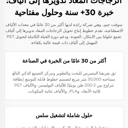
الزجاجات المعاد تدويرها إلى ألياف:
خبرة 30+ سنة وحلول مفتاحية
سوفت جيم، وهي شركة رائدة لديها أكثر من 30 عامًا في معدات الألياف
الاصطناعية، تقدم خطوط إنتاج تحويل الزجاجات المعاد تدويرها إلى ألياف.
تجمع حلولنا بين الابتكار، الجودة، ودعم دورة الحياة الكاملة لتحويل PET
المهمل إلى ألياف ذات قيمة عالية بكفاءة.
أكثر من 30 عامًا من الخبرة في الصناعة
ثق بفريقنا المتمرس للبحث والتطوير ومركز التصنيع الذكي البالغ
مساحته 30,000 متر مربع لتصميم خطوط قابلة للتوسع (بطاقة
تتراوح بين 2-200 طن يوميًا) للألياف البوليستر، والألياف PET
ثلاثية الأبعاد، وPLA، والألياف ثنائية المكونات.
حلول شاملة لتشغيل سلس
من تخطيط المشروع إلى التركيب والإرشادات الفنية، تضمن