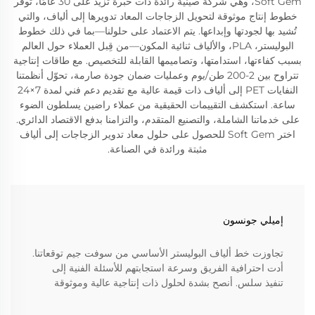
Soft Gem، وهي شركة صينية رائدة ذات خبرة تزيد على 30 عامًا، توفر
خطوط إنتاج موثوقة لتحويل الزجاجات المعاد تدويرها إلى ألياف، والتي
تُشيد بها لجودتها وإبداعها. يتم الاعتماد على حلولنا—بما في ذلك خطوط
البوليستر، PLA، والألياف ثنائية المكون—من قِبل العملاء حول العالم
بسبب كفاءتها، استدامتها، وتصاميمها القابلة للتخصيص. مع طاقات إنتاجية
تتراوح بين 2-200 طن/يوم وعمليات ضمان جودة صارمة، تحوّل أنظمتنا
النفايات PET إلى ألياف ذات قيمة عالية مع تقديم دعم فني لمدة 7×24
ساعة. استكشف التقييمات الحقيقية من عملاء راضين يسلطون الضوء
على خدماتنا الشاملة، والتصنيع المتقدم، والتزامنا بدفع الاقتصاد الدائري.
اختر Soft Gem للحصول على حلول معاد تدوير الزجاجات إلى ألياف
مثبتة ورائدة في الصناعة.
إميلي جونسون
تجاوزت خط ألياف البوليستر الأساسي من سوفت جيم توقعاتنا.
أدت احترافية الفريق وسرعة استجابتهم للأسئلة الفنية إلى
تنفيذ سلس. أنصح بشدة لحلول ذات إنتاجية عالية وموثوقة