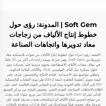
Soft Gem | المدونة: رؤى حول
خطوط إنتاج الألياف من زجاجات
معاد تدويرها واتجاهات الصناعة
اكتشف رؤى خبراء حول خطوط إنتاج الألياف من عبوات بلاستيكية معاد
تدويرها من Soft Gem، وهي شركة صينية رائدة ذات أكثر من 30 عامًا
في مجال معدات الألياف الاصطناعية. يحتوي مدونتنا على تحديثات حول
حلول مبتكرة مثل ألياف البوليستر، PLA، والألياف الثنائية المكونة،
وتغطي مواضيع مثل الاستدامة، كفاءة الإنتاج، والتخصيص. تعرف على
كيفية تحويل أنظمتنا الجاهزة (سعة 2-200 طن/يوم) النفايات البلاستيكية
PET إلى ألياف عالية الجودة بينما تلتزم المعايير البيئية العالمية. ابقى على
اطلاع بالاتجاهات الصناعية، التقدم التقني، وقصص النجاح من مركز التصنيع
الذكي لشركة Soft Gem بمساحة 30,000 متر مربع. سواء كنت تبحث
عن نصائح لتحسين إنتاج الألياف أو استكشاف تقنيات صديقة للبيئة، فإن
مدونتنا توفر محتوى قيمًا لمساعدتك في اتخاذ قرارات مدفوعة بالبيانات.