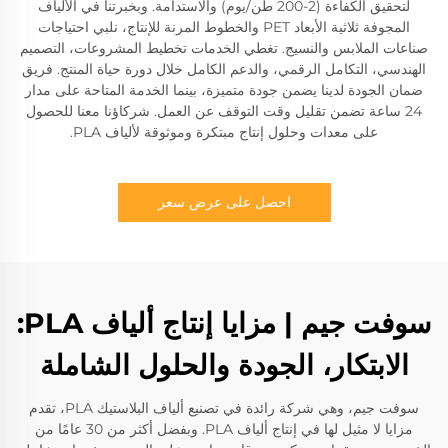
لتحقيق الكفاءة (2-200 طن/يوم) والاستدامة. وبخبرتنا في الألياف
المجوفة ثلاثية الأبعاد PET والخطوط المرنة للإنتاج، نلبي احتياجات
صناعات الملابس والنسيج. تغطي الخدمات تخطيط المشروعات، التصميم
الهندسي، التكامل الرقمي، والدعم الكامل خلال دورة حياة المنتج. فريق
ضمان الجودة لدينا يضمن جودة متميزة، بينما الخدمة المتاحة على مدار
24 ساعة تضمن تقليل وقت التوقف عن العمل. شركاؤنا معنا للحصول
على معدات وحلول إنتاج مبتكرة وموثوقة لألياف PLA.
احصل على عرض سعر
سوفت جيم | مزايا إنتاج ألياف PLA:
الابتكار، الجودة والحلول الشاملة
سوفت جيم، وهي شركة رائدة في تصنيع ألياف البلاستيك PLA، تقدم
مزايا لا مثيل لها في إنتاج ألياف PLA. وبفضل أكثر من 30 عامًا من