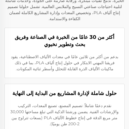
الخبرة، ندمج تقنيات مبتكرة، ورقابة صارمة على الجودة، وخدمات شاملة
لتلبية احتياجات صناعتي النسيج والملابس العالمية. تشمل حلولنا تصميم
إنتاج ألياف PLA، وتخصيص المعدات وإدارة المشاريع الكاملة لضمان
الكفاءة والاستدامة.
أكثر من 30 عامًا من الخبرة في الصناعة وفريق
بحث وتطوير نخبوي
بدعم من أكثر من ثلاثين عامًا في معدات الألياف الاصطناعية، يقود
فريقنا المهني الابتكار في حلول إنتاج ألياف PLA، بما في ذلك
ماكينات الألياف الذرة القابلة للتحلل وأسطر ثنائية المكونات.
حلول شاملة لإدارة المشاريع من البداية إلى النهاية
نقدم دعمًا شاملاً: تصميم المصنع، تصنيع المعدات، التركيب
والإرشادات الفنية. يضمن ورشتنا الذكية التي تبلغ مساحتها 30,000
متر مربع الدقة في إنتاج خطوط الألياف PLA (بسعات تتراوح بين
2-200 طن يوميًا).