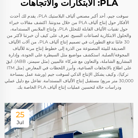
PLA: الابتكارات والاتجاهات
سوفت جيم، أحد أكبر مصنعي ألياف البلاستيك PLA، يقدم لك أحدث
الأفكار حول إنتاج ألياف PLA من خلال مدونتنا. اكتشف مقالات خبراء
حول تقنيات الألياف القابلة للتحلل PLA، وإنتاج الملابس المستدامة،
والحلول الابتكارية لصناعات النسيج. تعرف على كيف أن خبرتنا لأكثر من
30 عامًا تدفع التطورات في تصميم إنتاج ألياف PLA، من آلات الألياف
الصديقة للبيئة المصنوعة من الذرة إلى خطوط إنتاج مرنة للألياف
المجوفة/الصلبة. استكشف مواضيع مثل السيطرة على الجودة، وإدارة
المشاريع الشاملة، والتعاون مع شركاء عالميين (مثل سيمنز، ABB). ابقَ
على اطلاع بالاتجاهات الصناعية، وأبرز اللحظات في المعارض (مثل ITM
تركيا)، وكيف يشكل الإنتاج الذكي لسوفت جيم (ورشة عمل بمساحة
30,000 متر مربع) مستقبل إنتاج الألياف المستدامة. تفاعل مع دليل عملي
ودراسات حالة لتحسين عمليات إنتاج ألياف PLA الخاصة بك.
25
Jul