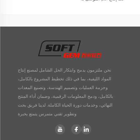
نحن ملتزمون بدمج وابتكار الحل الشامل لمصنع إنتاج
المواد الليفية، بما في ذلك تخطيط المشروع بالكامل،
وحزمة العمليات وتصميم الهندسة، وتصنيع المعدات
بالكامل، ودمج المعلومات الرقمية، وضمان أداء المنتج
النهائي، وخدمات دورة الحياة الكاملة. لدينا فريق بحث
وتطوير تقني متمرس يتمتع بخبرة