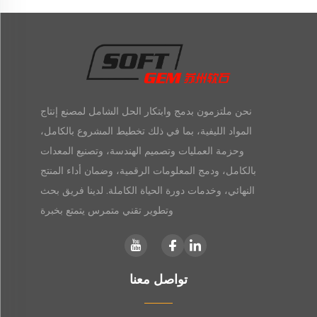
نحن ملتزمون بدمج وابتكار الحل الشامل لمصنع إنتاج
المواد الليفية، بما في ذلك تخطيط المشروع بالكامل،
وحزمة العمليات وتصميم الهندسة، وتصنيع المعدات
بالكامل، ودمج المعلومات الرقمية، وضمان أداء المنتج
النهائي، وخدمات دورة الحياة الكاملة. لدينا فريق بحث
وتطوير تقني متمرس يتمتع بخبرة
تواصل معنا