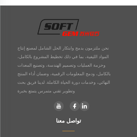
نحن ملتزمون بدمج وابتكار الحل الشامل لمصنع إنتاج
المواد الليفية، بما في ذلك تخطيط المشروع بالكامل،
وحزمة العمليات وتصميم الهندسة، وتصنيع المعدات
بالكامل، ودمج المعلومات الرقمية، وضمان أداء المنتج
النهائي، وخدمات دورة الحياة الكاملة. لدينا فريق بحث
وتطوير تقني متمرس يتمتع بخبرة
تواصل معنا