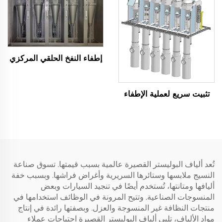
إطفاء النفخ الحلقي المركزي
تثبيت سريع لعملية الإطفاء
تُعد ألياف البوليستر القصيرة عالمية بسبب قيمتها. تسوق صناعة
النسيج ملابسها وستائرها السريرية وأغراض فراشها. وبسبب خفة
أليافها ومتانتها، تُستخدم أيضًا في تنجيد السيارات وبعض
المنسوجات الصناعية. وتتيح المرونة في الوظائف استخدامها في
منتجات النظافة غير المنسوجة والعزل. وبصفتها رائدة في إنتاج
مواد الألياف، تلبي ألياف البوليستر القصيرة احتياجات عملاء