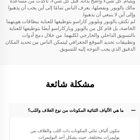
ويليام. كل شيء واضح بذاته. قبل كل شيء، تأكدت من مساعدة
مالك بالوبور. وبفضلها، يعرف الناس تمامًا إلى أين يجب أن يذهبوا
وإلى أين لا ينبغي أن يذهبوا.
لم تكتفِ بالوبور وبلوبور كاراسو بتوظيفها للعناية ببطاقات هويتهما
الخاصة، بل قام كل من بالوبور وبازكاراسو أيضًا بتوظيفها للعناية
بالتسويق الداخلي والخارجي لكليهما. من خلال دمج أدوات
وتطبيقات تحديد الموقع الجغرافي ليتمكن الناس من تحديد المكان
الدقيق الذي يجب التوجه إليه للتسويق.
مشكلة شائعة
ما هي الألياف الثنائية المكونات من نوع الغلاف واللب؟
تتكون ألياف ثنائي المكونات ذات اللب والغلاف من
بوليمرات مختلفة، حيث يشكل أحد البوليمرات