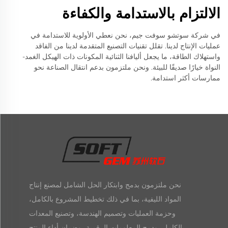
الالتزام بالاستدامة والكفاءة
في شركة سوتشو سوفت جيم، نحن نعطي الأولوية للاستدامة في
عمليات الإنتاج لدينا. تقلل تقنيات التصنيع المتقدمة لدينا من الفاقد
واستهلاك الطاقة، ما يجعل أليافنا الثنائية المكونات ذات الهيكل الغمد-
النواة خيارًا صديقًا للبيئة. ونحن ملتزمون بدعم انتقال الصناعة نحو
ممارسات أكثر استدامة.
نحن ملتزمون بدمج وابتكار الحل الشامل لمصنع إنتاج
المواد الليفية، بما في ذلك تخطيط المشروع بالكامل،
وحزمة العمليات وتصميم الهندسة، وتصنيع المعدات
بالكامل، ودمج المعلومات الرقمية، وضمان أداء المنتج