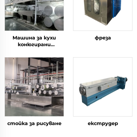
Машина за кухи
фреза
конюгирани
силиконизирани
полиестерни
щапелни влакна
стойка за рисуване
екструдер