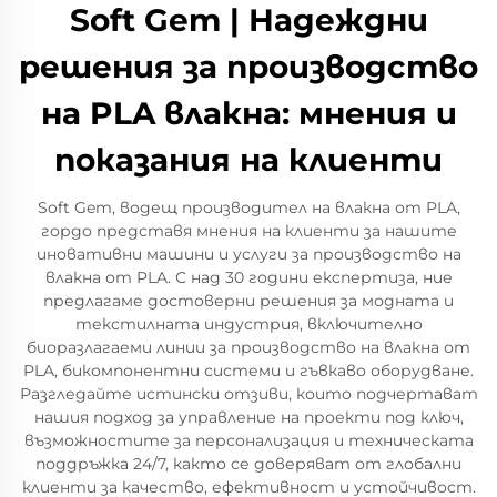
Soft Gem | Надеждни
решения за производство
на PLA влакна: мнения и
показания на клиенти
Soft Gem, водещ производител на влакна от PLA,
гордо представя мнения на клиенти за нашите
иновативни машини и услуги за производство на
влакна от PLA. С над 30 години експертиза, ние
предлагаме достоверни решения за модната и
текстилната индустрия, включително
биоразлагаеми линии за производство на влакна от
PLA, бикомпонентни системи и гъвкаво оборудване.
Разгледайте истински отзиви, които подчертават
нашия подход за управление на проекти под ключ,
възможностите за персонализация и техническата
поддръжка 24/7, както се доверяват от глобални
клиенти за качество, ефективност и устойчивост.