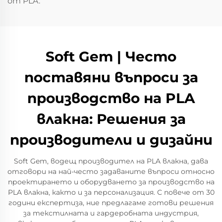
от PLA.
Soft Gem | Често
поставяни въпроси за
производство на PLA
влакна: Решения за
производители и дизайни
Soft Gem, водещ производител на PLA влакна, дава
отговори на най-често задаваните въпроси относно
проектирането и оборудването за производство на
PLA влакна, както и за персонализация. С повече от 30
години експертиза, ние предлагаме готови решения
за текстилната и гардеробната индустрия,