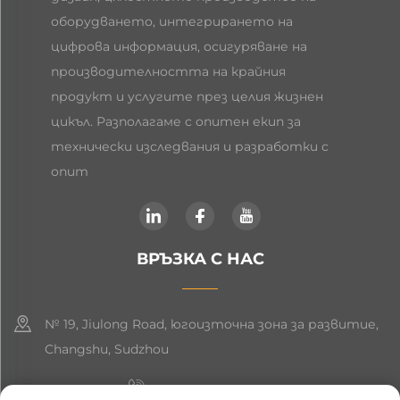
оборудването, интегрирането на
цифрова информация, осигуряване на
производителността на крайния
продукт и услугите през целия жизнен
цикъл. Разполагаме с опитен екип за
технически изследвания и разработки с
опит
ВРЪЗКА С НАС
№ 19, Jiulong Road, югоизточна зона за развитие,
Changshu, Sudzhou
+86-19906239903