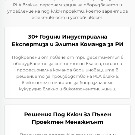
PLA влакна, персонализация на оборудването и
управление на под ключ проекти, което гарантира
ефективност и устойчивост.
30+ Години Индустриална
Експертиза и Элитна Команда за РИ
Подкрепени от повече от три десетилетия в
оборудването за синтетични влакна, нашата
професионална команда води иновациите в
решението за производство на PLA влакна,
включително машини за биоразлагаемо
кукурузно влакно и бикомпонентни линии.
Решения Под Ключ За Пълен
Проектен Менажмънт
Предлагаме поддръжка през целия цикъл: