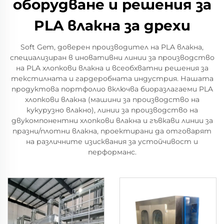
оборудване и решения за
PLA влакна за дрехи
Soft Gem, доверен производител на PLA влакна,
специализиран в иновативни линии за производство
на PLA хлопкови влакна и всеобхватни решения за
текстилната и гардеробната индустрия. Нашата
продуктова портфолио включва биоразлагаеми PLA
хлопкови влакна (машини за производство на
кукурузно влакно), линии за производство на
двукомпонентни хлопкови влакна и гъвкави линии за
празни/плотни влакна, проектирани да отговарят
на различните изисквания за устойчивост и
перформанс.