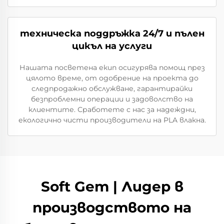
техническа поддръжка 24/7 и пълен
цикъл на услуги
Нашата посветена екип осигурява помощ през
цялото време, от одобрение на проекта до
следпродажно обслужване, гарантирайки
безпроблемни операции и задоволство на
клиентите. Сработете с нас за надеждни,
екологично чисти производители на PLA влакна.
Soft Gem | Лидер в
производството на