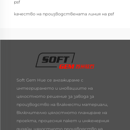
psf
качество на производствената линия на psf
Soft Gem Ние се ангажираме с
интегрирането и иновациите на
цялостното решение за завода за
производство на влакнести материали,
включително цялостното планиране на
проекта, процесния пакет и инженерния
дизайн, цялостното производство на