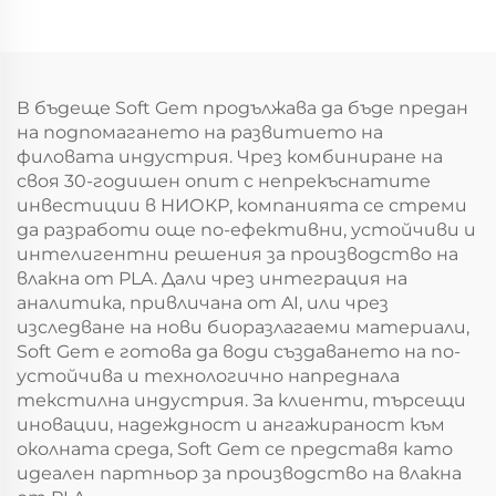
В бъдеще Soft Gem продължава да бъде предан
на подпомагането на развитието на
филовата индустрия. Чрез комбиниране на
своя 30-годишен опит с непрекъснатите
инвестиции в НИОКР, компанията се стреми
да разработи още по-ефективни, устойчиви и
интелигентни решения за производство на
влакна от PLA. Дали чрез интеграция на
аналитика, привличана от AI, или чрез
изследване на нови биоразлагаеми материали,
Soft Gem е готова да води създаването на по-
устойчива и технологично напреднала
текстилна индустрия. За клиенти, търсещи
иновации, надеждност и ангажираност към
околната среда, Soft Gem се представя като
идеален партньор за производство на влакна