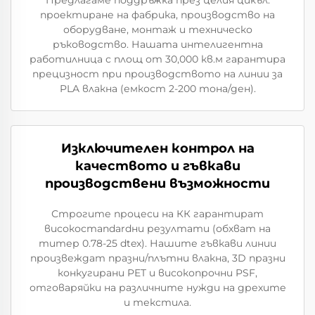
проектиране на фабрика, производство на
оборудване, монтаж и техническо
ръководство. Нашата интелигентна
работилница с площ от 30,000 кв.м гарантира
прецизност при производството на линии за
PLA влакна (емкост 2-200 тона/ден).
Изключителен контрол на
качеството и гъвкави
производствени възможности
Строгите процеси на КК гарантират
високостandardни резултати (обхват на
титер 0.78-25 dtex). Нашите гъвкави линии
произвеждат празни/плътни влакна, 3D празни
конкугирани PET и високопрочни PSF,
отговаряйки на различните нужди на дрехите
и текстила.