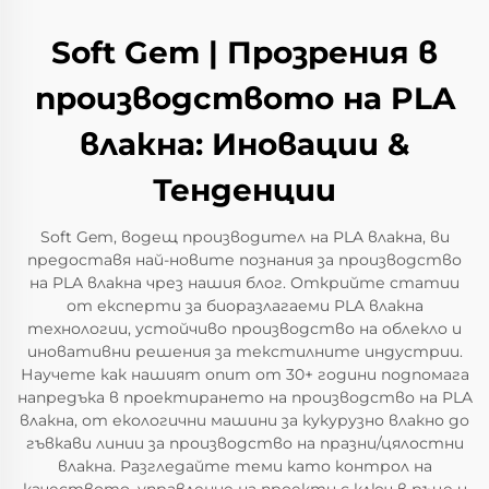
Soft Gem | Прозрения в
производството на PLA
влакна: Иновации &
Тенденции
Soft Gem, водещ производител на PLA влакна, ви
предоставя най-новите познания за производство
на PLA влакна чрез нашия блог. Открийте статии
от експерти за биоразлагаеми PLA влакна
технологии, устойчиво производство на облекло и
иновативни решения за текстилните индустрии.
Научете как нашият опит от 30+ години подпомага
напредъка в проектирането на производство на PLA
влакна, от екологични машини за кукурузно влакно до
гъвкави линии за производство на празни/цялостни
влакна. Разгледайте теми като контрол на