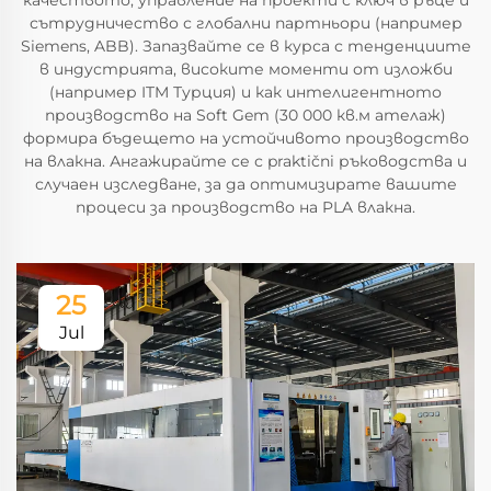
качеството, управление на проекти с ключ в ръце и
сътрудничество с глобални партньори (например
Siemens, ABB). Запазвайте се в курса с тенденциите
в индустрията, високите моменти от изложби
(например ITM Турция) и как интелигентното
производство на Soft Gem (30 000 кв.м ателаж)
формира бъдещето на устойчивото производство
на влакна. Ангажирайте се с praktični ръководства и
случаен изследване, за да оптимизирате вашите
процеси за производство на PLA влакна.
25
Jul