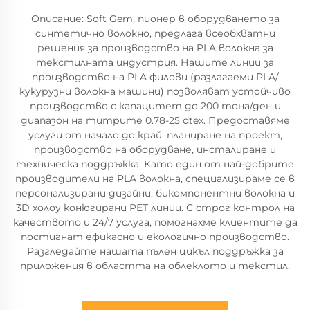
Описание: Soft Gem, пионер в оборудването за
синтетично волокно, предлага всеобхватни
решения за производство на PLA волокна за
текстилната индустрия. Нашите линии за
производство на PLA филови (разлагаеми PLA/
кукурузни волокна машини) позволяват устойчиво
производство с капацитет до 200 тона/ден и
диапазон на титрите 0.78-25 dtex. Предоставяме
услуги от начало до край: планиране на проект,
производство на оборудване, инсталиране и
техническа поддръжка. Като един от най-добрите
производители на PLA волокна, специализираме се в
персонализирани дизайни, бикомпонентни волокна и
3D холоу конюгирани PET линии. С строг контрол на
качеството и 24/7 услуга, помогнахме клиентите да
постигнат ефикасно и екологично производство.
Разгледайте нашата пълен цикъл поддръжка за
приложения в областта на облеклото и текстил.