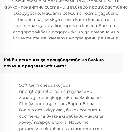
включително биоразлагаеми PLA хлопкови линии,
двукомпонентни системи и гъвкаво производствено
оборудване. Нашата секция с често задавани
въпроси разглежда теми като капацитет,
персонализация, контрол на качеството и
следпродажбена поддръжка, за да помогнем на
клиентите да вземат информирани решения.
Какви решения за производство на влакна
от PLA предлага Soft Gem?
Soft Gem специализира
производството на разлагаеми
линии за производство на влакна от
PLA (машини за производство на
влакна от кукуруза), бикомпонентни
системи за влакна и гъвкави линии за
холоу/твърди влакна. Нашите
решения покриват капацитети от