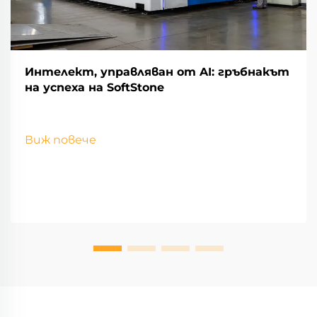
Интелект, управляван от AI: гръбнакът
на успеха на SoftStone
Виж повече