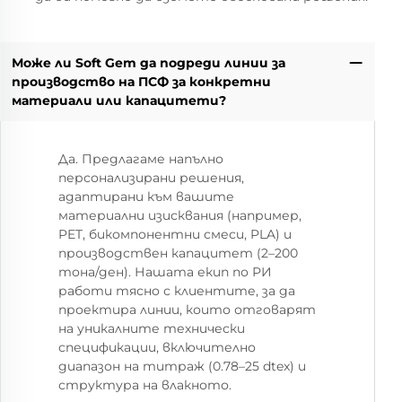
Може ли Soft Gem да подреди линии за
производство на ПСФ за конкретни
материали или капацитети?
Да. Предлагаме напълно
персонализирани решения,
адаптирани към вашите
материални изисквания (например,
PET, бикомпонентни смеси, PLA) и
производствен капацитет (2–200
тона/ден). Нашата екип по РИ
работи тясно с клиентите, за да
проектира линии, които отговарят
на уникалните технически
спецификации, включително
диапазон на титраж (0.78–25 dtex) и
структура на влакното.