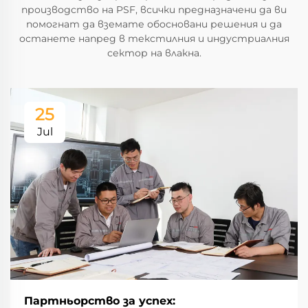
производство на PSF, всички предназначени да ви
помогнат да вземате обосновани решения и да
останете напред в текстилния и индустриалния
сектор на влакна.
25
Jul
Партньорство за успех: