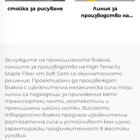
стойка за рисуване
Линия за
производство на
полиестерни
щапелни влакна
За нуждите на промишлените влакна,
линиите за производство на High Tenacity
Staple Fiber от Soft Gem са окончателното
решение. Проектирани да произвеждат
влакна с изключителна механическа сила, тези
линии са подходящи за приложения като
транспортни ленти, геотекстили и
промишлени шейни нитки. Високото
твърдостно влакно предлага изключителна
разтягателна сила и устойчивост към износ,
гарантирайки продължителност в жестоки
условия.