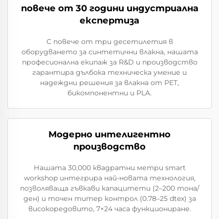
повече от 30 години индустриална
експертиза
С повече от три десетилетия в
оборудването за синтетични влакна, нашата
професионална екипаж за R&D и производство
гарантира дълбока техническа умение и
надеждни решения за влакна от PET,
бикомпонентни и PLA.
Модерно интелигентно
производство
Нашата 30,000 квадратни метри smart
workshop интегрира най-новата технология,
позволяваща гъвкави капацитети (2–200 тона/
ден) и точен титер контрол (0.78–25 dtex) за
високоредовито, 7×24 часа функциониране.