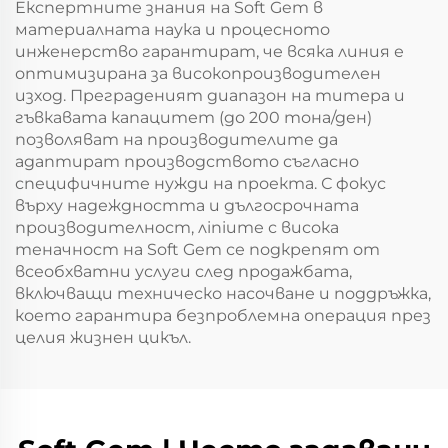
Експертните знания на Soft Gem в
материалната наука и процесното
инженерство гарантират, че всяка линия е
оптимизирана за високопроизводителен
изход. Преграденият диапазон на титера и
гъвкавата капацитет (до 200 тона/ден)
позволяват на производителите да
адаптират производството съгласно
специфичните нужди на проекта. С фокус
върху надеждността и дългосрочната
производителност, лiniите с висока
теначност на Soft Gem се подкрепят от
всеобхватни услуги след продажбата,
включващи техническо насочване и поддръжка,
което гарантира безпроблемна операция през
целия жизнен цикъл.