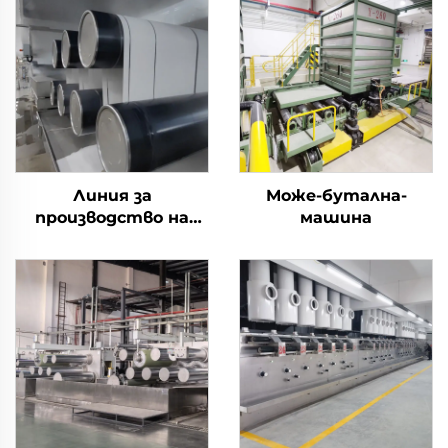
Линия за
Може-бутална-
производство на
машина
щапелни влакна с
биокомпоненти