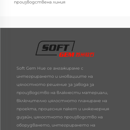
производствена линия
Soft Gem Ние се ангажираме с
интегрирането и иновациите на
цялостното решение за завода за
производство на влакнести материали,
включително цялостното планиране на
проекта, процесния пакет и инженерния
дизайн, цялостното производство на
оборудването, интегрирането на