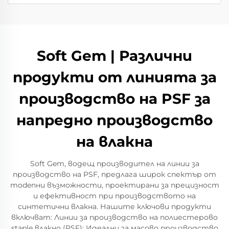
Soft Gem | Различни
продукти от линията за
производство на PSF за
напредно производство
на влакна
Soft Gem, водещ производител на линии за
производство на PSF, предлага широк спектър от
modenни възможности, проектирани за прецизност
и ефективност при производството на
синтетични влакна. Нашите ключови продукти
включват: Линии за производство на полиестерово
staple влакно (PSF): Идеални за масово производство