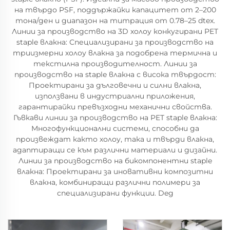
на твърдо PSF, поддържайки капацитет от 2–200
тона/ден и диапазон на титрация от 0.78–25 dtex.
Линии за производство на 3D холоу конкугирани PET
staple влакна: Специализирани за производство на
триизмерни холоу влакна за подобрена термична и
текстилна производителност. Линии за
производство на staple влакна с висока твърдост:
Проектирани за дълговечни и силни влакна,
използвани в индустриални приложения,
гарантирайки превъзходни механични свойства.
Гъвкави линии за производство на PET staple влакна:
Многофункционални системи, способни да
произвеждат както холоу, така и твърди влакна,
адаптиращи се към различни материали и дизайни.
Линии за производство на бикомпонентни staple
влакна: Проектирани за иновативни композитни
влакна, комбиниращи различни полимери за
специализирани функции. Deg