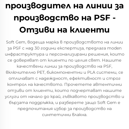
производител на линии за
производство на PSF -
Отзиви на клиенти
Soft Gem, водеща марка в производството на линии
за PSF с над 30 години експертиза, предлага moden
инфраструктура и персонализирани решения, които
се доверяват от клиенти по целия свят. Нашите
качествени линии за производство на PSF,
включително PET, бикомпонентни и PLA системи, се
отличават с надеждност, ефективност и строг
контрол на качеството. Прочетете автентични
отзиви от клиенти, които подчертават нашите
услуги от начало до край, гъвкавото производство и
бързата поддръжка, и разберете защо Soft Gem е
предпочитания избор за производство на
синтетични влакна.