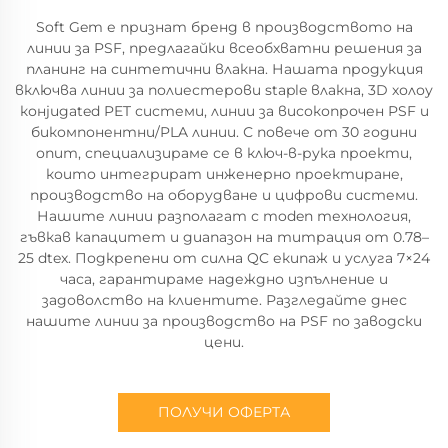
Soft Gem е признат бренд в производството на
линии за PSF, предлагайки всеобхватни решения за
планинг на синтетични влакна. Нашата продукция
включва линии за полиестерови staple влакна, 3D холоу
конjugated PET системи, линии за високопрочен PSF и
бикомпонентни/PLA линии. С повече от 30 години
опит, специализираме се в ключ-в-рука проекти,
които интегрират инженерно проектиране,
производство на оборудване и цифрови системи.
Нашите линии разполагат с moden технология,
гъвкав капацитет и диапазон на титрация от 0.78–
25 dtex. Подкрепени от силна QC екипаж и услуга 7×24
часа, гарантираме надеждно изпълнение и
задоволство на клиентите. Разгледайте днес
нашите линии за производство на PSF по заводски
цени.
ПОЛУЧИ ОФЕРТА