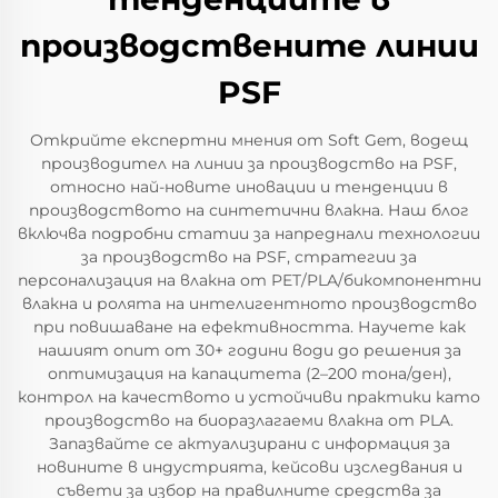
производствените линии
PSF
Открийте експертни мнения от Soft Gem, водещ
производител на линии за производство на PSF,
относно най-новите иновации и тенденции в
производството на синтетични влакна. Наш блог
включва подробни статии за напреднали технологии
за производство на PSF, стратегии за
персонализация на влакна от PET/PLA/бикомпонентни
влакна и ролята на интелигентното производство
при повишаване на ефективността. Научете как
нашият опит от 30+ години води до решения за
оптимизация на капацитета (2–200 тона/ден),
контрол на качеството и устойчиви практики като
производство на биоразлагаеми влакна от PLA.
Запазвайте се актуализирани с информация за
новините в индустрията, кейсови изследвания и
съвети за избор на правилните средства за