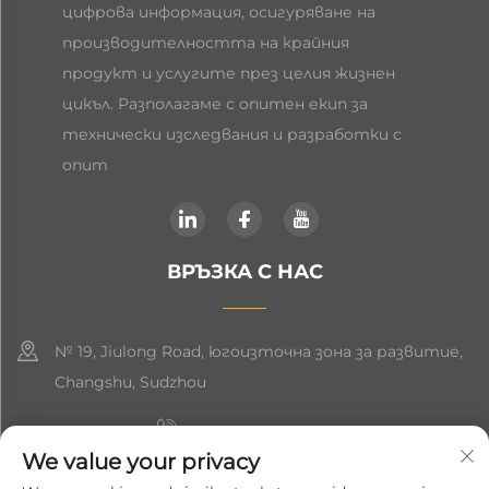
цифрова информация, осигуряване на
производителността на крайния
продукт и услугите през целия жизнен
цикъл. Разполагаме с опитен екип за
технически изследвания и разработки с
опит
ВРЪЗКА С НАС
№ 19, Jiulong Road, югоизточна зона за развитие,
Changshu, Sudzhou
+86-19906239903
We value your privacy
[email protected]