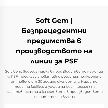
Soft Gem |
Безпрецедентни
предимства в
производството на
линии за PSF
Soft Gem, водеща марка в производството на линии
за PSF, предлага иновативни решения, подкрепени
от повече от 30 години експертиза. Нашите
modenни facilites и услуги на ключ променят
ефективността и качеството в производството
на синтетични влакна.