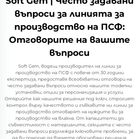
Soft Gem | Често задавани
въпроси за линията за
производство на ПСФ:
Отговорите на вашите
въпроси
Soft Gem, водещ производител на линии за
производство на ПСФ с повече от 30 години
експертиза, предоставя всеобхватни отговори на
често задавани въпроси относно нашите modenни
установки, опции за персонализация и услуги.
Открийте как нашите решения под ключ, строгият
контрол върху качеството и гъвкавите ни линии за
производство отговарят на нуждите ви за
производство на влакна. От капацитети до
съвместимост с материалите, секцията с често
задавани въпроси разглежда ключовите проблеми, за
да ви помогне да вземете обосновани решения.