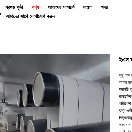
প্রথম পৃষ্ঠা
আমাদের সম্পর্কে
মামলা
খবর
পণ্য
আমাদের সাথে যোগাযোগ করুন
ইএস বা
সুঝু নরম
আমরা রা
সরাসরি ঘূ
রাসায়নি
পরিকল্পনা
তথ্য এক
বিক্রয়ো
প্রধান পণ
১. 3 ডিম