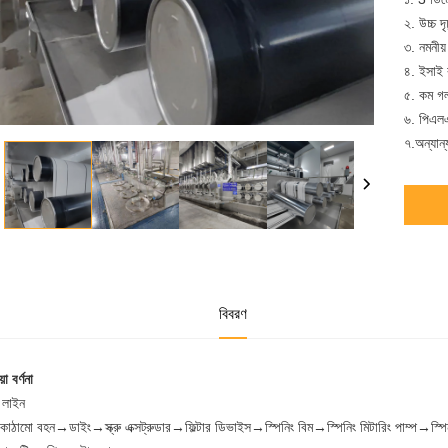
২. উচ্চ দ
৩. নমনীয
৪. ইসাই 
৫. কম গল
৬. পিএলএ
৭.অন্যান
বিবরণ
়া বর্ণনা
ং লাইন
াঠামো বহন→ডাইং→স্ক্রু এক্সট্রুডার→ফিল্টার ডিভাইস→স্পিনিং বিম→স্পিনিং মিটারিং পাম্প→স্