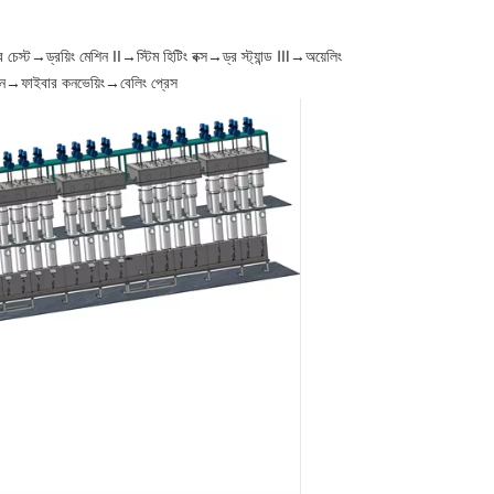
 চেস্ট→ড্রয়িং মেশিন II→স্টিম হিটিং বক্স→ড্র স্ট্যান্ড Ⅲ→অয়েলিং
েশিন→ফাইবার কনভেয়িং→বেলিং প্রেস