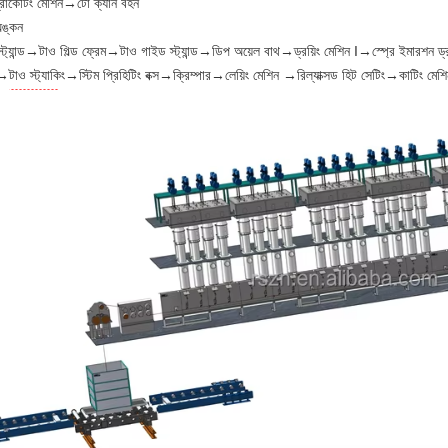
্রোকেটিং মেশিন→টো ক্যান বহন
অঙ্কন
স্ট্যান্ড→টাও গিল্ড ফ্রেম→টাও গাইড স্ট্যান্ড→ডিপ অয়েল বাথ→ড্রয়িং মেশিন I→স্প্রে ইমারশন ড্র
টাও স্ট্যাকিং→স্টিম প্রিহিটিং বক্স→ক্রিম্পার→লেয়িং মেশিন →রিল্যাক্সড হিট সেটিং→কাটিং ম