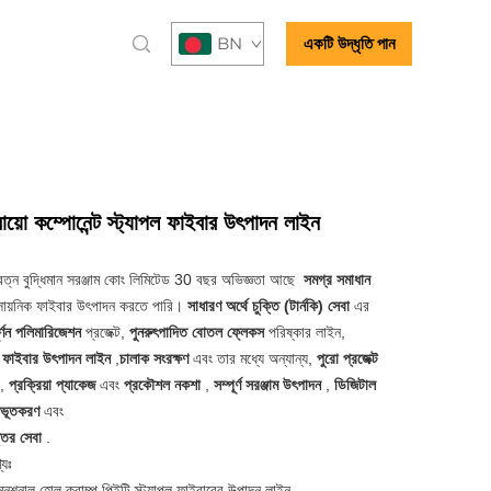
BN
একটি উদ্ধৃতি পান
য়ো কম্পোনেন্ট স্ট্যাপল ফাইবার উৎপাদন লাইন
 রত্ন বুদ্ধিমান সরঞ্জাম কোং লিমিটেড 30 বছর অভিজ্ঞতা আছে
সমগ্র সমাধান
সায়নিক ফাইবার উৎপাদন করতে পারি।
সাধারণ অর্থে চুক্তি (টার্নকি) সেবা
এর
র্ণন পলিমারিজেশন
প্রজেক্ট,
পুনরুৎপাদিত বোতল ফ্লেকস
পরিষ্কার লাইন,
ক ফাইবার উৎপাদন লাইন
,
চালাক সংরক্ষণ
এবং তার মধ্যে অন্যান্য,
পুরো প্রজেক্ট
,
প্রক্রিয়া প্যাকেজ
এবং
প্রকৌশল নকশা
,
সম্পূর্ণ সরঞ্জাম উৎপাদন
,
ডিজিটাল
ীভূতকরণ
এবং
ত্তর সেবা
.
্যঃ
েনশনাল হোল ক্রাম্প পিইটি স্ট্যাপল ফাইবারের উত্পাদন লাইন