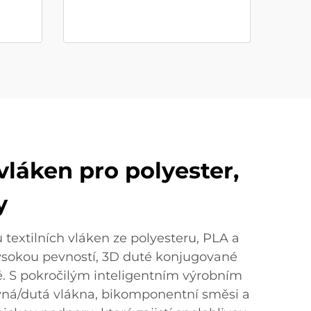
vláken pro polyester,
y
u textilních vláken ze polyesteru, PLA a
vysokou pevností, 3D duté konjugované
ě. S pokročilým inteligentním výrobním
evná/dutá vlákna, bikomponentní směsi a