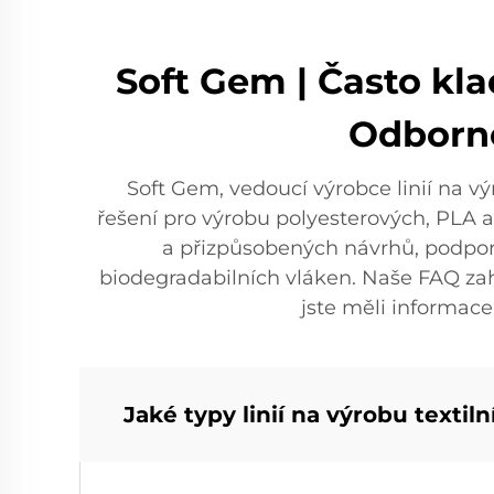
Soft Gem | Často kla
Odborné
Soft Gem, vedoucí výrobce linií na v
řešení pro výrobu polyesterových, PLA a 
a přizpůsobených návrhů, podpor
biodegradabilních vláken. Naše FAQ zahr
jste měli informac
Jaké typy linií na výrobu textil