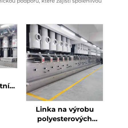
ckou podporu, které zajistí spolehlivou
tní
ž
Linka na výrobu
polyesterových