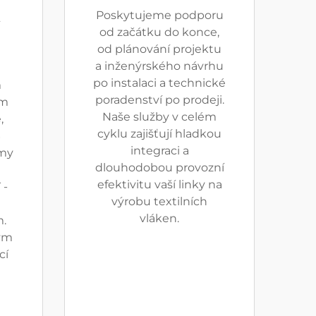
Poskytujeme podporu
od začátku do konce,
od plánování projektu
a inženýrského návrhu
po instalaci a technické
m
poradenství po prodeji.
ém
Naše služby v celém
,
cyklu zajišťují hladkou
S
integraci a
my
dlouhodobou provozní
efektivitu vaší linky na
 -
výrobu textilních
vláken.
m.
tým
cí