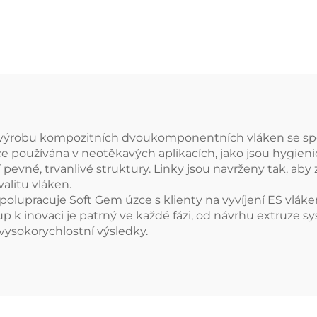
olyesterových
plových vláken s
sokou pevností
) Stroj na výrobu
SF z pevných
olyesterových
řižových vláken
výrobu kompozitních dvoukomponentních vláken se specia
oce používána v neotěkavých aplikacích, jako jsou hygieni
í pevné, trvanlivé struktury. Linky jsou navrženy tak, ab
alitu vláken.
polupracuje Soft Gem úzce s klienty na vyvíjení ES vlá
p k inovaci je patrný ve každé fázi, od návrhu extruze s
, vysokorychlostní výsledky.