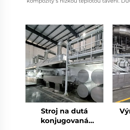
kompozity s nízkou teplotou tavení. Dů
Stroj na dutá
Vý
konjugovaná