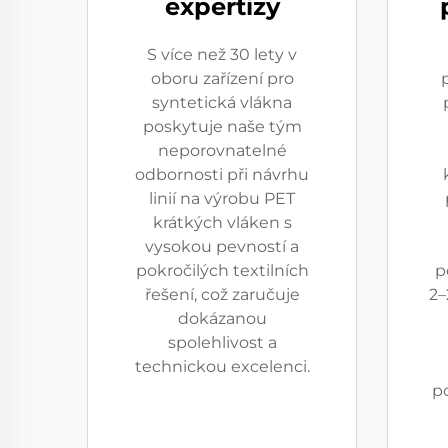
expertizy
S více než 30 lety v
oboru zařízení pro
syntetická vlákna
poskytuje naše tým
neporovnatelné
odbornosti při návrhu
linií na výrobu PET
krátkých vláken s
vysokou pevností a
pokročilých textilních
p
řešení, což zaručuje
2–
dokázanou
spolehlivost a
technickou excelenci.
p