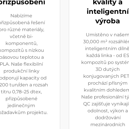
přizpůsobení
kvality a
inteligentní
Nabízíme
výroba
přizpůsobená řešení
pro různé materiály,
Umístěno v naše
včetně bi-
30,000 m² rozsáhl
komponentů,
inteligentním dílně
kompozitů s nízkou
každá linka - od E
pásovou teplotou a
kompozitů po systé
PLA. Naše flexibilní
3D dutých
produkční linky
konjugovaných PET
odporují kapacity od
prochází přísným
200 tun/den a rozsah
kvalitním dohlede
titru 0,78–25 dtex,
Naše profesionální 
přizpůsobené
QC zajišťuje vynikají
jedinečným
odolnost, výkon a
ožadavkům projektu.
dodržování
mezinárodních