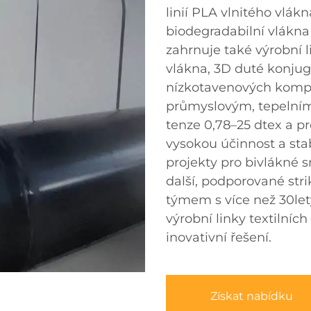
linií PLA vlnitého vlák
biodegradabilní vlákna p
zahrnuje také výrobní 
vlákna, 3D duté konjug
nízkotavenových kompoz
průmyslovým, tepelním
tenze 0,78–25 dtex a pr
vysokou účinnost a stab
projekty pro bivlákné s
další, podporované stri
týmem s více než 30le
výrobní linky textilníc
inovativní řešení.
Získat nabídku