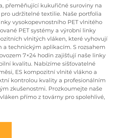
na, přeměňující kukuřičné suroviny na
ro udržitelné textilie. Naše portfolia
linky vysokopevnostního PET vlnitého
ované PET systémy a výrobní linky
itních vlnitých vláken, které vyhovují
 a technickým aplikacím. S rozsahem
ovozem 7×24 hodin zajišťují naše linky
ilní kvalitu. Nabízíme sišťovatelné
měsi, ES kompozitní vlnité vlákno a
ktní kontrolou kvality a profesionálním
tým zkušenostmi. Prozkoumejte naše
h vláken přímo z továrny pro spolehlivé,