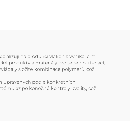
střižových vláken
lizují na produkci vláken s vynikajícími
cké produkty a materiály pro tepelnou izolaci,
y zvládaly složité kombinace polymerů, což
ken upravených podle konkrétních
ystému až po konečné kontroly kvality, což