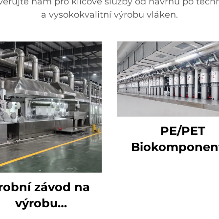
věřujte nám pro klíčové služby od návrhu po techni
a vysokokvalitní výrobu vláken.
PE/PET
Biokomponen
stroj na stři
robní závod na
výrobu