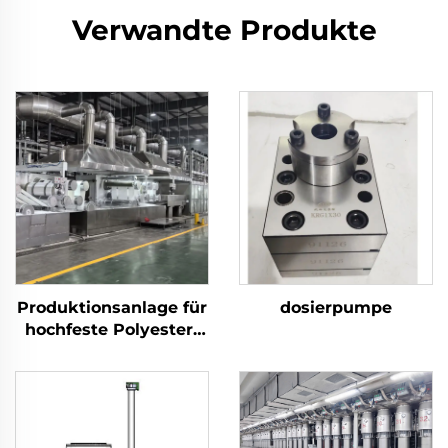
Verwandte Produkte
Produktionsanlage für
dosierpumpe
hochfeste Polyester-
Stapelfasern (PSF)
Maschine zur
Herstellung von PSF
aus festem Polyester-
Stapelfasergewebe