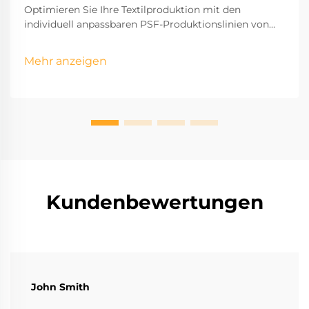
Optimieren Sie Ihre Textilproduktion mit den
individuell anpassbaren PSF-Produktionslinien von
Soft Gem. Präzisionsentwickelt für höchste Effizienz
und auf Ihre Geschäftsanforderungen zugeschnitten.
Mehr anzeigen
Entdecken Sie unsere Lösungen noch heute.
Kundenbewertungen
John Smith