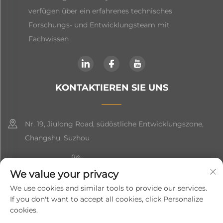
verfügen über ein erfahrenes technisches
Forschungs- und Entwicklungsteam mit
Fachwissen
KONTAKTIEREN SIE UNS
Nr. 19, Jiulong Road, südöstliche Entwicklungszone,
Changshu, Suzhou
+86-19906239903
We value your privacy
[email protected]
We use cookies and similar tools to provide our services.
If you don't want to accept all cookies, click Personalize
+86-13852981437
cookies.