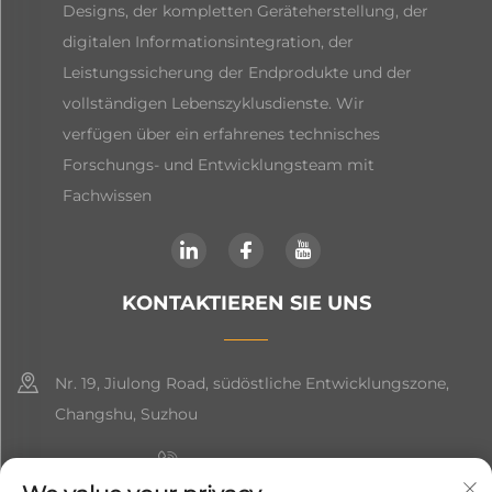
Designs, der kompletten Geräteherstellung, der
digitalen Informationsintegration, der
Leistungssicherung der Endprodukte und der
vollständigen Lebenszyklusdienste. Wir
verfügen über ein erfahrenes technisches
Forschungs- und Entwicklungsteam mit
Fachwissen
KONTAKTIEREN SIE UNS
Nr. 19, Jiulong Road, südöstliche Entwicklungszone,
Changshu, Suzhou
+86-19906239903