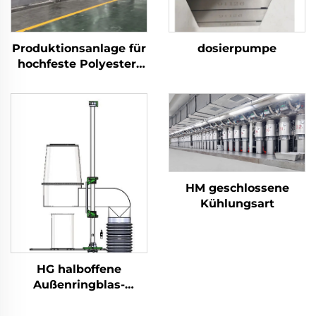
Produktionsanlage für
dosierpumpe
hochfeste Polyester-
Stapelfasern (PSF)
Maschine zur
Herstellung von PSF
aus festem Polyester-
Stapelfasergewebe
HM geschlossene
Kühlungsart
HG halboffene
Außenringblas-
Kühlung