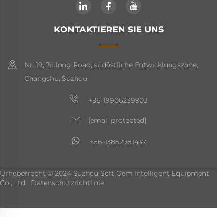
KONTAKTIEREN SIE UNS
Nr. 19, Jiulong Road, südöstliche Entwicklungszone,
Changshu, Suzhou
+86-19906239903
[email protected]
+86-13852981437
Urheberrecht © 2024 Suzhou Soft Gem Intelligent Equipment
Co., Ltd.
Datenschutzrichtlinie