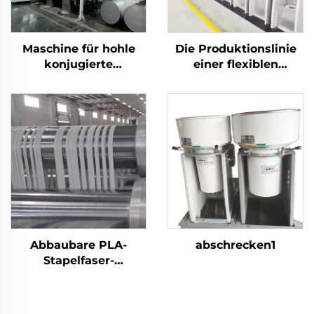
Maschine für hohle
Die Produktionslinie
konjugierte
einer flexiblen
silikonisierte
Stapelfasermaschine
Polyester-Stapelfasern
produziert sowohl
Hohl- als auch
Vollfasern
Abbaubare PLA-
abschrecken1
Stapelfaser-
Produktionslinie
Maschine zur
Herstellung von