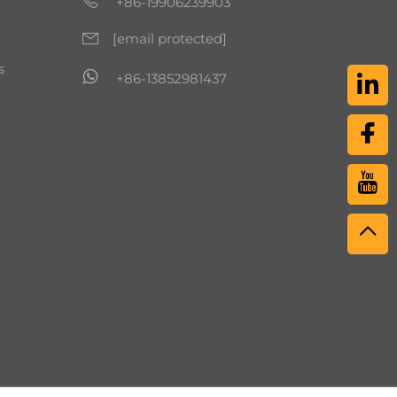
+86-19906239903
[email protected]
s
+86-13852981437