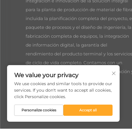
integración e innovación de la solución integral
para la planta de producción de material de fibra
incluida la planificación completa del proyecto, e
paquete de procesos y el diseño de ingeniería, la
fabricación completa de equipos, la integración
de información digital, la garantía del
rendimiento del producto terminal y los servicio
de ciclo de vida completo. Contamos con un
experimentado equipo técnico de investigación 
We value your privacy
desarrollo con experiencia
We use cookies and similar tools to provide our
services. If you don't want to accept all cookies,
click Personalize cookies.
Personalize cookies
Accept all