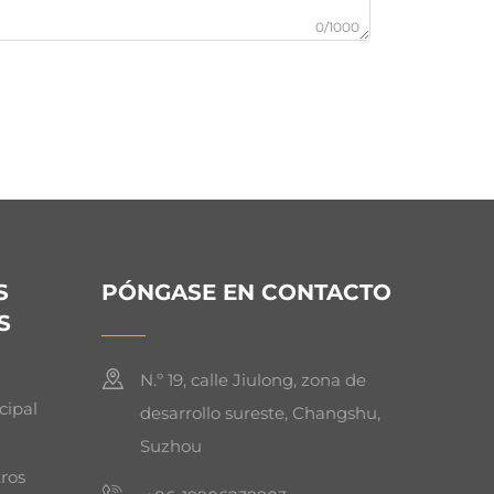
0/1000
S
PÓNGASE EN CONTACTO
S
N.º 19, calle Jiulong, zona de
cipal
desarrollo sureste, Changshu,
Suzhou
ros