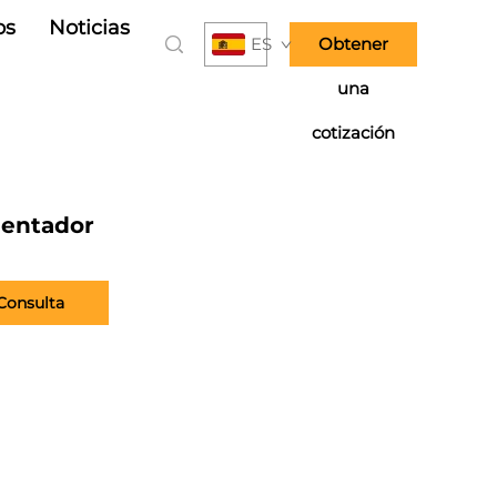
os
Noticias
ES
Obtener
una
cotización
mentador
Consulta