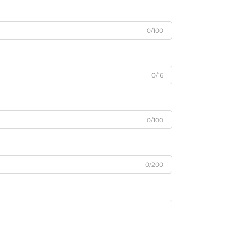
0/100
0/16
0/100
0/200