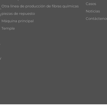
Casos
Otra línea de producción de fibras químicas
,
Noticias
piezas de repuesto
l
Contácteno
Máquina principal
Temple
s
y