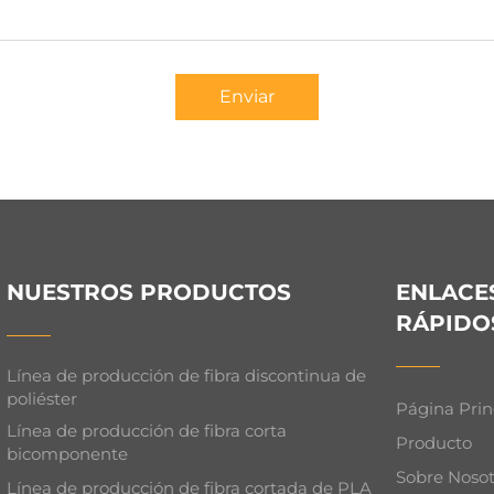
Enviar
NUESTROS PRODUCTOS
ENLACE
RÁPIDO
Línea de producción de fibra discontinua de
poliéster
Página Prin
Línea de producción de fibra corta
Producto
bicomponente
Sobre Nosot
Línea de producción de fibra cortada de PLA