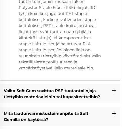
tuotantolinjoihin, mukaan lukien
Polyester Staple Fiber (PSF) -linjat, 3D-
tyhjä kuin konjugoidut PET-staple-
kuitulokset, korkean vahvuuden staple-
kuitulokset, PET-staple-kuitu joustavat
linjat (pystyvät tuottamaan tyhjiä ja
kiinteitä kuituja), bi-komponenttiset
staple-kuitulokset ja hajottuvat PLA-
staple-kuitulokset. Jokainen linja on
suunniteltu tiettyihin käyttötarkoituksiin
tekstiilialasta teollisuuteen ja
ympäristöystävällisiin materiaaleihin.
Voiko Soft Gem sovittaa PSF-tuotantolinjoja
tiettyihin materiaaleihin tai kapasiteetteihin?
Mitä laadunvarmistustoimenpiteitä Soft
Gemilla on käytössä?