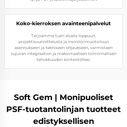
Koko-kierroksen avainteenipalvelut
Tarjoamme tuen alusta loppuun,
projektisuunnittelusta ja insinöörimuotoiluun
asennukseen ja tekniseen ohjaukseen, varmistaen
sujuvan integraation ja maksimaalisen toiminnallisen
tehokkuuden kiinteistöllesi.
Soft Gem | Monipuoliset
PSF-tuotantolinjan tuotteet
edistyksellisen