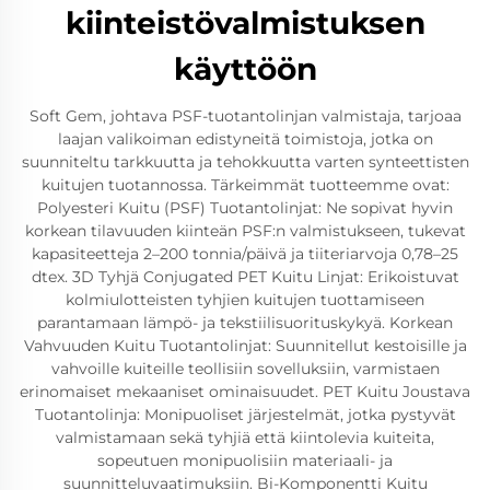
kiinteistövalmistuksen
käyttöön
Soft Gem, johtava PSF-tuotantolinjan valmistaja, tarjoaa
laajan valikoiman edistyneitä toimistoja, jotka on
suunniteltu tarkkuutta ja tehokkuutta varten synteettisten
kuitujen tuotannossa. Tärkeimmät tuotteemme ovat:
Polyesteri Kuitu (PSF) Tuotantolinjat: Ne sopivat hyvin
korkean tilavuuden kiinteän PSF:n valmistukseen, tukevat
kapasiteetteja 2–200 tonnia/päivä ja tiiteriarvoja 0,78–25
dtex. 3D Tyhjä Conjugated PET Kuitu Linjat: Erikoistuvat
kolmiulotteisten tyhjien kuitujen tuottamiseen
parantamaan lämpö- ja tekstiilisuorituskykyä. Korkean
Vahvuuden Kuitu Tuotantolinjat: Suunnitellut kestoisille ja
vahvoille kuiteille teollisiin sovelluksiin, varmistaen
erinomaiset mekaaniset ominaisuudet. PET Kuitu Joustava
Tuotantolinja: Monipuoliset järjestelmät, jotka pystyvät
valmistamaan sekä tyhjiä että kiintolevia kuiteita,
sopeutuen monipuolisiin materiaali- ja
suunnitteluvaatimuksiin. Bi-Komponentti Kuitu