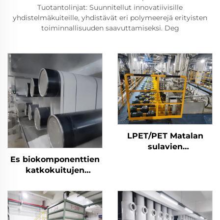
Tuotantolinjat: Suunnitellut innovatiivisille
yhdistelmäkuiteille, yhdistävät eri polymeerejä erityisten
toiminnallisuuden saavuttamiseksi. Deg
LPET/PET Matalan
sulavien
biokomponenttien
Es biokomponenttien
katkokuitujen
katkokuitujen
tuotantolinja
tuotantolinja
Komposiittikatkokuituje
valmistuskone