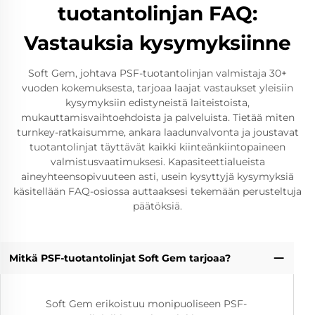
tuotantolinjan FAQ:
Vastauksia kysymyksiinne
Soft Gem, johtava PSF-tuotantolinjan valmistaja 30+
vuoden kokemuksesta, tarjoaa laajat vastaukset yleisiin
kysymyksiin edistyneistä laiteistoista,
mukauttamisvaihtoehdoista ja palveluista. Tietää miten
turnkey-ratkaisumme, ankara laadunvalvonta ja joustavat
tuotantolinjat täyttävät kaikki kiinteänkiintopaineen
valmistusvaatimuksesi. Kapasiteettialueista
aineyhteensopivuuteen asti, usein kysyttyjä kysymyksiä
käsitellään FAQ-osiossa auttaaksesi tekemään perusteltuja
päätöksiä.
Mitkä PSF-tuotantolinjat Soft Gem tarjoaa?
Soft Gem erikoistuu monipuoliseen PSF-