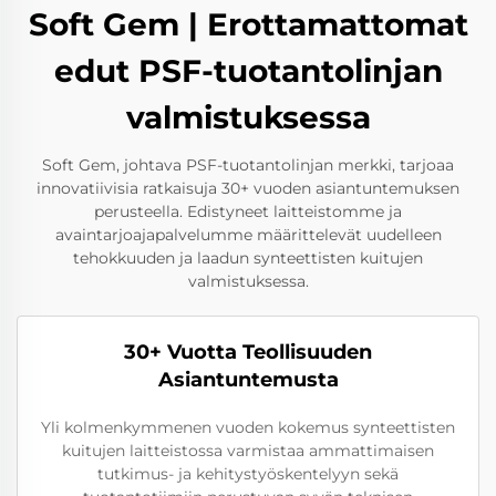
Soft Gem | Erottamattomat
edut PSF-tuotantolinjan
valmistuksessa
Soft Gem, johtava PSF-tuotantolinjan merkki, tarjoaa
innovatiivisia ratkaisuja 30+ vuoden asiantuntemuksen
perusteella. Edistyneet laitteistomme ja
avaintarjoajapalvelumme määrittelevät uudelleen
tehokkuuden ja laadun synteettisten kuitujen
valmistuksessa.
30+ Vuotta Teollisuuden
Asiantuntemusta
Yli kolmenkymmenen vuoden kokemus synteettisten
kuitujen laitteistossa varmistaa ammattimaisen
tutkimus- ja kehitystyöskentelyyn sekä