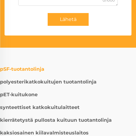
0/1000
Lähetä
pSF-tuotantolinja
polyesterikatkokuitujen tuotantolinja
pET-kuitukone
synteettiset katkokuitulaitteet
kierrätetystä pullosta kuituun tuotantolinja
kaksiosainen kiilavalmisteuslaitos