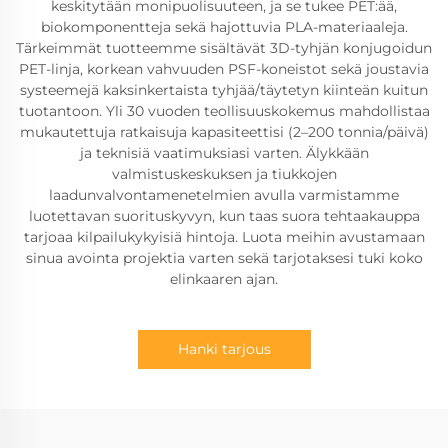
keskitytään monipuolisuuteen, ja se tukee PET:ää,
biokomponentteja sekä hajottuvia PLA-materiaaleja.
Tärkeimmät tuotteemme sisältävät 3D-tyhjän konjugoidun
PET-linja, korkean vahvuuden PSF-koneistot sekä joustavia
systeemejä kaksinkertaista tyhjää/täytetyn kiinteän kuitun
tuotantoon. Yli 30 vuoden teollisuuskokemus mahdollistaa
mukautettuja ratkaisuja kapasiteettisi (2–200 tonnia/päivä)
ja teknisiä vaatimuksiasi varten. Älykkään
valmistuskeskuksen ja tiukkojen
laadunvalvontamenetelmien avulla varmistamme
luotettavan suorituskyvyn, kun taas suora tehtaakauppa
tarjoaa kilpailukykyisiä hintoja. Luota meihin avustamaan
sinua avointa projektia varten sekä tarjotaksesi tuki koko
elinkaaren ajan.
Hanki tarjous