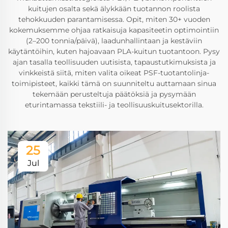
kuitujen osalta sekä älykkään tuotannon roolista
tehokkuuden parantamisessa. Opit, miten 30+ vuoden
kokemuksemme ohjaa ratkaisuja kapasiteetin optimointiin
(2–200 tonnia/päivä), laadunhallintaan ja kestäviin
käytäntöihin, kuten hajoavaan PLA-kuitun tuotantoon. Pysy
ajan tasalla teollisuuden uutisista, tapaustutkimuksista ja
vinkkeistä siitä, miten valita oikeat PSF-tuotantolinja-
toimipisteet, kaikki tämä on suunniteltu auttamaan sinua
tekemään perusteltuja päätöksiä ja pysymään
eturintamassa tekstiili- ja teollisuuskuitusektorilla.
25
Jul