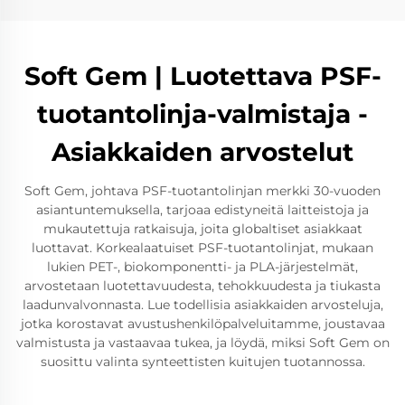
Soft Gem | Luotettava PSF-
tuotantolinja-valmistaja -
Asiakkaiden arvostelut
Soft Gem, johtava PSF-tuotantolinjan merkki 30-vuoden
asiantuntemuksella, tarjoaa edistyneitä laitteistoja ja
mukautettuja ratkaisuja, joita globaltiset asiakkaat
luottavat. Korkealaatuiset PSF-tuotantolinjat, mukaan
lukien PET-, biokomponentti- ja PLA-järjestelmät,
arvostetaan luotettavuudesta, tehokkuudesta ja tiukasta
laadunvalvonnasta. Lue todellisia asiakkaiden arvosteluja,
jotka korostavat avustushenkilöpalveluitamme, joustavaa
valmistusta ja vastaavaa tukea, ja löydä, miksi Soft Gem on
suosittu valinta synteettisten kuitujen tuotannossa.