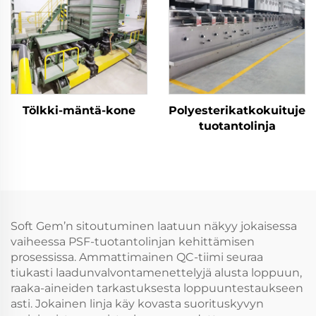
Tölkki-mäntä-kone
Polyesterikatkokuitujen
tuotantolinja
Soft Gem’n sitoutuminen laatuun näkyy jokaisessa
vaiheessa PSF-tuotantolinjan kehittämisen
prosessissa. Ammattimainen QC-tiimi seuraa
tiukasti laadunvalvontamenettelyjä alusta loppuun,
raaka-aineiden tarkastuksesta loppuuntestaukseen
asti. Jokainen linja käy kovasta suorituskyvyn