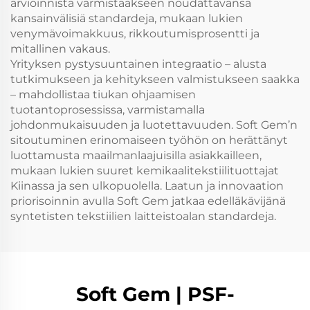
arvioinnista varmistaakseen noudattavansa
kansainvälisiä standardeja, mukaan lukien
venymävoimakkuus, rikkoutumisprosentti ja
mitallinen vakaus.
Yrityksen pystysuuntainen integraatio – alusta
tutkimukseen ja kehitykseen valmistukseen saakka
– mahdollistaa tiukan ohjaamisen
tuotantoprosessissa, varmistamalla
johdonmukaisuuden ja luotettavuuden. Soft Gem’n
sitoutuminen erinomaiseen työhön on herättänyt
luottamusta maailmanlaajuisilla asiakkailleen,
mukaan lukien suuret kemikaalitekstiilituottajat
Kiinassa ja sen ulkopuolella. Laatun ja innovaation
priorisoinnin avulla Soft Gem jatkaa edelläkävijänä
syntetisten tekstiilien laitteistoalan standardeja.
Soft Gem | PSF-