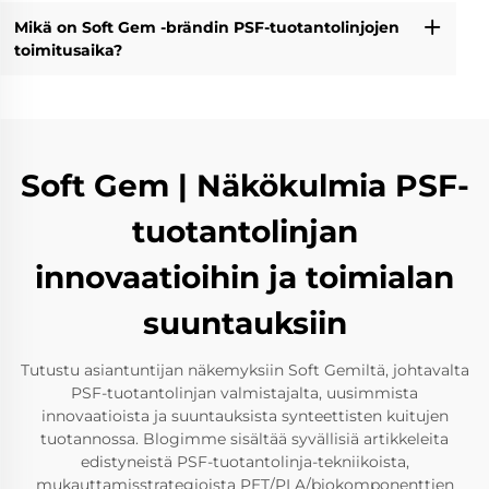
Mikä on Soft Gem -brändin PSF-tuotantolinjojen
toimitusaika?
Soft Gem | Näkökulmia PSF-
tuotantolinjan
innovaatioihin ja toimialan
suuntauksiin
Tutustu asiantuntijan näkemyksiin Soft Gemiltä, johtavalta
PSF-tuotantolinjan valmistajalta, uusimmista
innovaatioista ja suuntauksista synteettisten kuitujen
tuotannossa. Blogimme sisältää syvällisiä artikkeleita
edistyneistä PSF-tuotantolinja-tekniikoista,
mukauttamisstrategioista PET/PLA/biokomponenttien