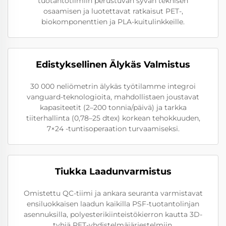
tuotantotiimiin perustuvan syvän teknisen
osaamisen ja luotettavat ratkaisut PET-,
biokomponenttien ja PLA-kuitulinkkeille.
Edistyksellinen Älykäs Valmistus
30 000 neliömetrin älykäs työtilamme integroi
vanguard-teknologioita, mahdollistaen joustavat
kapasiteetit (2–200 tonnia/päivä) ja tarkka
tiiterhallinta (0,78–25 dtex) korkean tehokkuuden,
7×24 -tuntisoperaation turvaamiseksi.
Tiukka Laadunvarmistus
Omistettu QC-tiimi ja ankara seuranta varmistavat
ensiluokkaisen laadun kaikilla PSF-tuotantolinjan
asennuksilla, polyesterikiinteistökierron kautta 3D-
tyhjä PET-yhdistelmäjärjestelmiin.