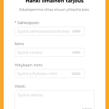
Hanki ilmainen tarjous
Edustajamme ottaa sinuun yhteyttä pian.
Sähköposti
0/100
Nimi
0/100
Yrityksen nimi
0/200
Viesti