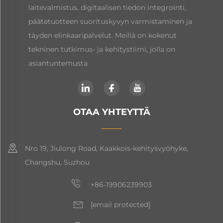
laitevalmistus, digitaalisen tiedon integrointi,
päätetuotteen suorituskyvyn varmistaminen ja
täyden elinkaaripalvelut. Meillä on kokenut
tekninen tutkimus- ja kehitystiimi, jolla on
asiantuntemusta
OTAA YHTEYTTÄ
Nro 19, Jiulong Road, Kaakkois-kehitysvyöhyke,
Changshu, Suzhou
+86-19906239903
[email protected]