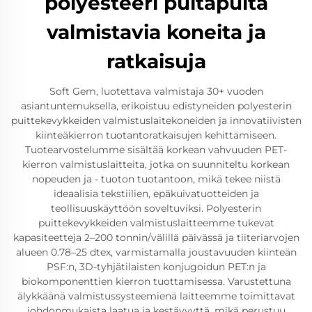
polyesteeri puitapuita
valmistavia koneita ja
ratkaisuja
Soft Gem, luotettava valmistaja 30+ vuoden
asiantuntemuksella, erikoistuu edistyneiden polyesterin
puittekevykkeiden valmistuslaitekoneiden ja innovatiivisten
kiinteäkierron tuotantoratkaisujen kehittämiseen.
Tuotearvostelumme sisältää korkean vahvuuden PET-
kierron valmistuslaitteita, jotka on suunniteltu korkean
nopeuden ja - tuoton tuotantoon, mikä tekee niistä
ideaalisia tekstiilien, epäkuivatuotteiden ja
teollisuuskäyttöön soveltuviksi. Polyesterin
puittekevykkeiden valmistuslaitteemme tukevat
kapasiteetteja 2–200 tonnin/välillä päivässä ja tiiteriarvojen
alueen 0.78–25 dtex, varmistamalla joustavuuden kiinteän
PSF:n, 3D-tyhjätilaisten konjugoidun PET:n ja
biokomponenttien kierron tuottamisessa. Varustettuna
älykkäänä valmistussysteemienä laitteemme toimittavat
johdonmukaista laatua ja kestävyyttä, mikä perustuu