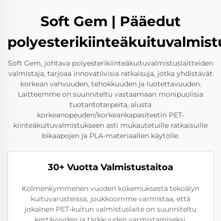
Soft Gem | Pääedut
polyesterikiinteäkuituvalmis
Soft Gem, johtava polyesterikiinteäkuituvalmistuslaitteiden
valmistaja, tarjoaa innovatiivisia ratkaisuja, jotka yhdistävät
korkean vahvuuden, tehokkuuden ja luotettavuuden.
Laitteemme on suunniteltu vastaamaan monipuolisia
tuotantotarpeita, alusta
korkeanopeuden/korkeankapasiteetin PET-
kiinteäkuituvalmistukseen asti mukautetuille ratkaisuille
bikaapojen ja PLA-materiaalien käytölle.
30+ Vuotta Valmistustaitoa
Kolmenkymmenen vuoden kokemuksesta tekoälyn
kuituvarusteissa, joukkoomme varmistaa, että
jokainen PET-kuitun valmistuslaite on suunniteltu
kestävyyden ja tarkkuuden varmistamiseksi,