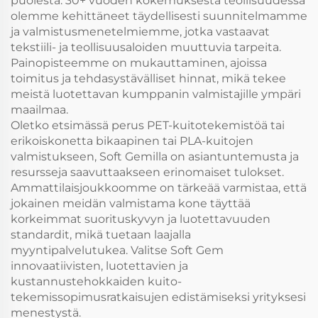
puolesta. 30+ vuoden kokemuksesta teollisuudessa
olemme kehittäneet täydellisesti suunnitelmamme
ja valmistusmenetelmiemme, jotka vastaavat
tekstiili- ja teollisuusaloiden muuttuvia tarpeita.
Painopisteemme on mukauttaminen, ajoissa
toimitus ja tehdasystävälliset hinnat, mikä tekee
meistä luotettavan kumppanin valmistajille ympäri
maailmaa.
Oletko etsimässä perus PET-kuitotekemistöä tai
erikoiskonetta bikaapinen tai PLA-kuitojen
valmistukseen, Soft Gemilla on asiantuntemusta ja
resursseja saavuttaakseen erinomaiset tulokset.
Ammattilaisjoukkoomme on tärkeää varmistaa, että
jokainen meidän valmistama kone täyttää
korkeimmat suorituskyvyn ja luotettavuuden
standardit, mikä tuetaan laajalla
myyntipalvelutukea. Valitse Soft Gem
innovaatiivisten, luotettavien ja
kustannustehokkaiden kuito-
tekemissopimusratkaisujen edistämiseksi yrityksesi
menestystä.