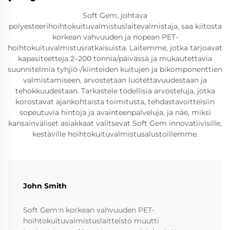
Soft Gem, johtava
polyesteerihoihtokuituvalmistuslaitevalmistaja, saa kiitosta
korkean vahvuuden ja nopean PET-
hoihtokuituvalmistusratkaisuista. Laitemme, jotka tarjoavat
kapasiteetteja 2–200 tonnia/päivässä ja mukautettavia
suunnitelmia tyhjiö-/kiinteiden kuitujen ja bikomponenttien
valmistamiseen, arvostetaan luotettavuudestaan ja
tehokkuudestaan. Tarkastele todellisia arvosteluja, jotka
korostavat ajankohtaista toimitusta, tehdastavoitteisiin
sopeutuvia hintoja ja avainteenpalveluja, ja näe, miksi
kansainväliset asiakkaat valitsevat Soft Gem innovatiivisille,
kestäville hoihtokuituvalmistusalustoillemme.
John Smith
Soft Gem'n korkean vahvuuden PET-
hoihtokuituvalmistuslaitteisto muutti