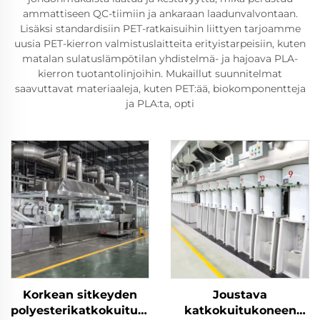
ammattiseen QC-tiimiin ja ankaraan laadunvalvontaan.
Lisäksi standardisiin PET-ratkaisuihin liittyen tarjoamme
uusia PET-kierron valmistuslaitteita erityistarpeisiin, kuten
matalan sulatuslämpötilan yhdistelmä- ja hajoava PLA-
kierron tuotantolinjoihin. Mukaillut suunnitelmat
saavuttavat materiaaleja, kuten PET:ää, biokomponentteja
ja PLA:ta, opti
Korkean sitkeyden
Joustava
polyesterikatkokuitujen
katkokuitukoneen