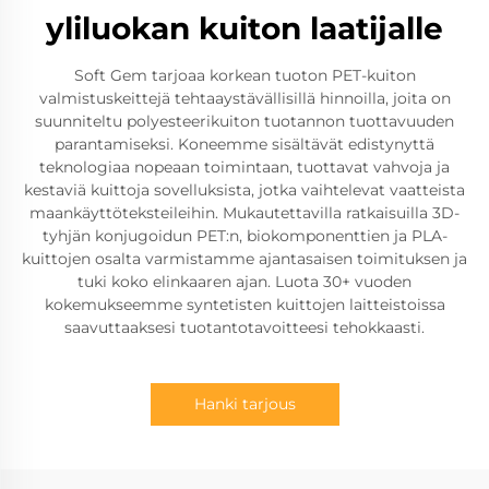
yliluokan kuiton laatijalle
Soft Gem tarjoaa korkean tuoton PET-kuiton
valmistuskeittejä tehtaaystävällisillä hinnoilla, joita on
suunniteltu polyesteerikuiton tuotannon tuottavuuden
parantamiseksi. Koneemme sisältävät edistynyttä
teknologiaa nopeaan toimintaan, tuottavat vahvoja ja
kestaviä kuittoja sovelluksista, jotka vaihtelevat vaatteista
maankäyttöteksteileihin. Mukautettavilla ratkaisuilla 3D-
tyhjän konjugoidun PET:n, biokomponenttien ja PLA-
kuittojen osalta varmistamme ajantasaisen toimituksen ja
tuki koko elinkaaren ajan. Luota 30+ vuoden
kokemukseemme syntetisten kuittojen laitteistoissa
saavuttaaksesi tuotantotavoitteesi tehokkaasti.
Hanki tarjous