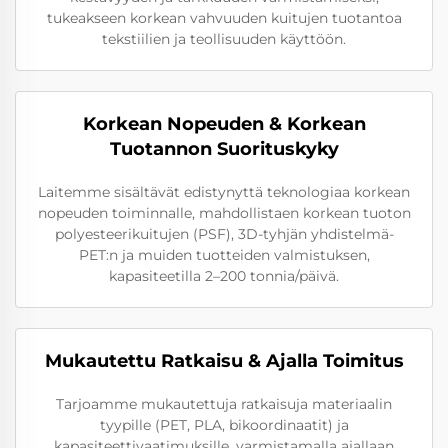
tukeakseen korkean vahvuuden kuitujen tuotantoa
tekstiilien ja teollisuuden käyttöön.
Korkean Nopeuden & Korkean
Tuotannon Suorituskyky
Laitemme sisältävät edistynyttä teknologiaa korkean
nopeuden toiminnalle, mahdollistaen korkean tuoton
polyesteerikuitujen (PSF), 3D-tyhjän yhdistelmä-
PET:n ja muiden tuotteiden valmistuksen,
kapasiteetilla 2–200 tonnia/päivä.
Mukautettu Ratkaisu & Ajalla Toimitus
Tarjoamme mukautettuja ratkaisuja materiaalin
tyypille (PET, PLA, bikoordinaatit) ja
kapasiteettivaatimuksille, varmistamalla ajallaan