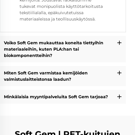
kemijöitä. Joustavat ratkaisumme
tukevat monipuolista käyttötarkoitusta
tekstiilialalla, epäkuivutetuissa
materiaaleissa ja teollisuuskäytössä.
Voiko Soft Gem mukauttaa koneita tiettyihin
materiaaleihin, kuten PLA:han tai
biokomponentteihin?
Miten Soft Gem varmistaa kemijöiden
valmistuslaitteistonsa laadun?
Minkälaisia myyntipalveluita Soft Gem tarjoaa?
Soft Gem | PET-kuitujen