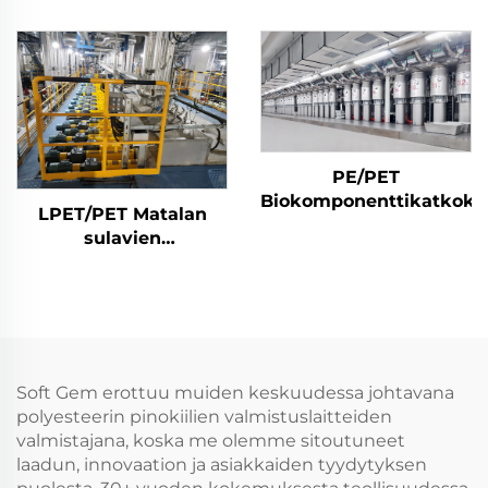
(PSF) tuotantolaitos
tuotantolinja tuottaa
kiinteän
sekä onttoa että
polyesterikatkokuitujen
kiinteää kuitua
PSF-valmistuskone
PE/PET
Biokomponenttikatkoku
LPET/PET Matalan
sulavien
biokomponenttien
katkokuitujen
tuotantolinja
Komposiittikatkokuitujen
valmistuskone
Soft Gem erottuu muiden keskuudessa johtavana
polyesteerin pinokiilien valmistuslaitteiden
valmistajana, koska me olemme sitoutuneet
laadun, innovaation ja asiakkaiden tyydytyksen