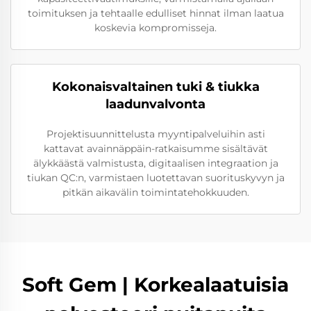
toimituksen ja tehtaalle edulliset hinnat ilman laatua
koskevia kompromisseja.
Kokonaisvaltainen tuki & tiukka
laadunvalvonta
Projektisuunnittelusta myyntipalveluihin asti
kattavat avainnäppäin-ratkaisumme sisältävät
älykkäästä valmistusta, digitaalisen integraation ja
tiukan QC:n, varmistaen luotettavan suorituskyvyn ja
pitkän aikavälin toimintatehokkuuden.
Soft Gem | Korkealaatuisia