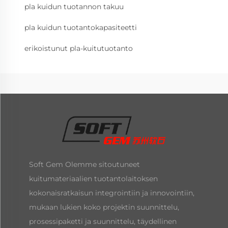
pla kuidun tuotannon takuu
pla kuidun tuotantokapasiteetti
erikoistunut pla-kuitutuotanto
Soft Gem Olemme sitoutuneet
kuitumateriaalien tuotantolaitoksen
kokonaisratkaisun integrointiin ja innovointiin,
mukaan lukien koko projektin suunnittelu,
prosessipaketti ja suunnittelu, täydellinen