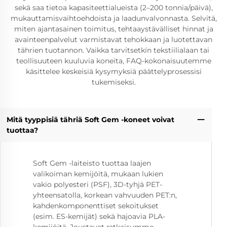
sekä saa tietoa kapasiteettialueista (2–200 tonnia/päivä),
mukauttamisvaihtoehdoista ja laadunvalvonnasta. Selvitä,
miten ajantasainen toimitus, tehtaaystävälliset hinnat ja
avainteenpalvelut varmistavat tehokkaan ja luotettavan
tährien tuotannon. Vaikka tarvitsetkín tekstiilialaan tai
teollisuuteen kuuluvia koneita, FAQ-kokonaisuutemme
käsittelee keskeisiä kysymyksiä päättelyprosessisi
tukemiseksi.
Mitä tyyppisiä tähriä Soft Gem -koneet voivat
tuottaa?
Soft Gem -laiteisto tuottaa laajen
valikoiman kemijöitä, mukaan lukien
vakio polyesteri (PSF), 3D-tyhjä PET-
yhteensatolla, korkean vahvuuden PET:n,
kahdenkomponenttiset sekoitukset
(esim. ES-kemijät) sekä hajoavia PLA-