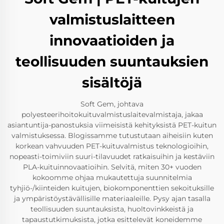
valmistuslaitteen
innovaatioiden ja
teollisuuden suuntauksien
sisältöjä
Soft Gem, johtava
polyesteerihoitokuituvalmistuslaitevalmistaja, jakaa
asiantuntija-panostuksia viimeisistä kehityksistä PET-kuitun
valmistuksessa. Blogissamme tutustutaan aiheisiin kuten
korkean vahvuuden PET-kuituvalmistus teknologioihin,
nopeasti-toimiviin suuri-tilavuudet ratkaisuihin ja kestäviin
PLA-kuituinnovaatioihin. Selvitä, miten 30+ vuoden
kokoomme ohjaa mukautettuja suunnitelmia
tyhjiö-/kiinteiden kuitujen, biokomponenttien sekoituksille
ja ympäristöystävällisille materiaaleille. Pysy ajan tasalla
teollisuuden suuntauksista, huoltovinkkeistä ja
tapaustutkimuksista, jotka esittelevät koneidemme