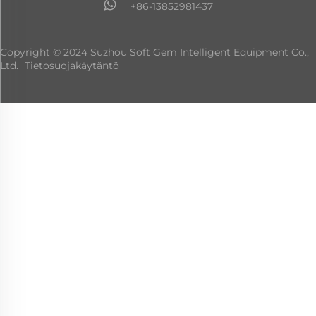
+86-13852981437
Copyright © 2024 Suzhou Soft Gem Intelligent Equipment Co.,
Ltd.
Tietosuojakäytäntö