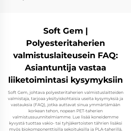
Soft Gem |
Polyesteritaherien
valmistuslaiteusein FAQ:
Asiantuntija vastaa
liiketoimintasi kysymyksiin
Soft Gem, johtava polyesteritaherien valmistuslaitteiden
valmistaja, tarjoaa yksityiskohtaisia useita kysymyksiä ja
vastauksia (FAQ), jotka auttavat sinua ymmärtämään
korkean tehon, nopean PET-taherien
valmistussuunnitelmiamme. Lue lisää koneidemme
kyvystä tuottaa vakio- tai tyhjäkertoisten tährien lisäksi
myös biokomponenttisilla sekoituksilla ja PLA-taherillä,