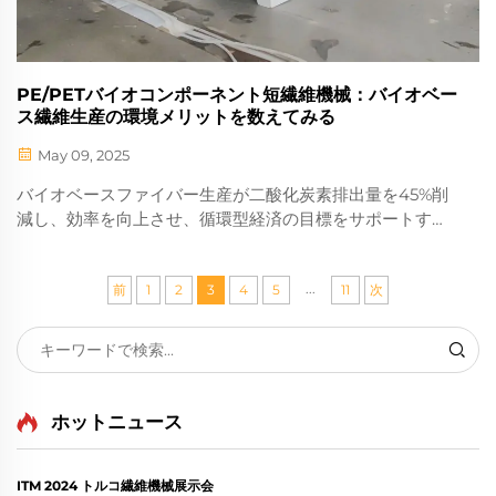
PE/PETバイオコンポーネント短繊維機械：バイオベー
ス繊維生産の環境メリットを数えてみる
May 09, 2025
バイオベースファイバー生産が二酸化炭素排出量を45%削
減し、効率を向上させ、循環型経済の目標をサポートする
方法をご発見ください。テキスタイルメーカーにとっての
グリーンアドバンテージについて学びましょう。
...
前
1
2
3
4
5
11
次
ホットニュース
ITM 2024 トルコ繊維機械展示会