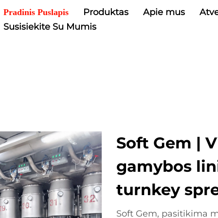
Produktas
Apie mus
Atve
Pradinis Puslapis
Susisiekite Su Mumis
Soft Gem | 
gamybos lini
turnkey spr
Soft Gem, pasitikima m