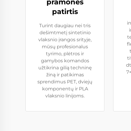
pramonės
patirtis
i
Turint daugiau nei tris
dešimtmetį sintetinio
t
vlaksnio įrangos srityje,
f
mūsų profesionalus
tyrimo, plėtros ir
t
gamybos komandos
d
užtikrina gilią techninę
7
žiną ir patikimas
sprendimus PET, dviejų
komponentų ir PLA
vlaksnio linijoms.