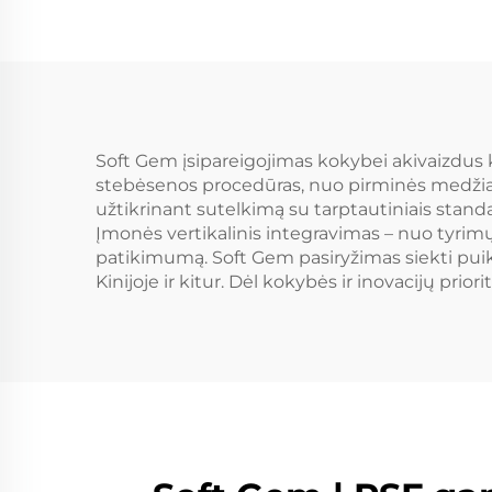
kuok
gamyklos kieto
ga
poliesterio
kuokštelinio pluošto
PSF gamybos
mašina
Soft Gem įsipareigojimas kokybei akivaizdus
stebėsenos procedūras, nuo pirminės medžiago
užtikrinant sutelkimą su tarptautiniais standa
Įmonės vertikalinis integravimas – nuo tyrimų
patikimumą. Soft Gem pasiryžimas siekti puik
Kinijoje ir kitur. Dėl kokybės ir inovacijų pr