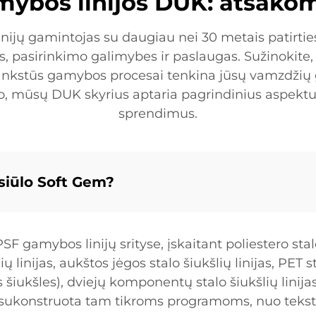
mybos linijos DUK: atsakom
ijų gamintojas su daugiau nei 30 metais patirties
 pasirinkimo galimybes ir paslaugas. Sužinokite, 
ankstūs gamybos procesai tenkina jūsų vamzdžių
, mūsų DUK skyrius aptaria pagrindinius aspektu
sprendimus.
siūlo Soft Gem?
SF gamybos linijų srityse, įskaitant poliestero stalo
ų linijas, aukštos jėgos stalo šiukšlių linijas, PET 
as šiukšles), dviejų komponentų stalo šiukšlių lini
yra sukonstruota tam tikroms programoms, nuo tekst