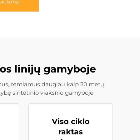
asiūlymą
os linijų gamyboje
dimus, remiamus daugiau kaip 30 metų
kybę sintetinio vlaksnio gamyboje.
Viso ciklo
raktas