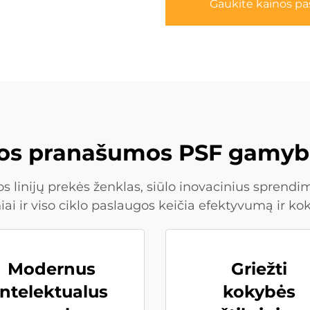
Gaukite kainos p
ios pranašumos PSF gamyb
 linijų prekės ženklas, siūlo inovacinius spren
ai ir viso ciklo paslaugos keičia efektyvumą ir ko
Modernus
Griežti
intelektualus
kokybės