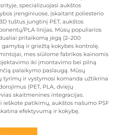
 srityje, specializuojasi aukštos
os įrenginiuose, įskaitant poliesterio
 3D tuštus jungtinį PET, aukštos
ponentų/PLA linijas. Mūsų populiarios
dualiai pritaikomą jėgą (2–200
ę gamybą ir griežtą kokybės kontrolę.
mintojai, mes siūlome fabrikos kainomis
jektavimo iki įmontavimo bei pilną
nčią palaikymo paslaugą. Mūsų
ų tyrimų ir vystymosi komanda užtikrina
orojimus (PET, PLA, dviejų
vias skaitmenines integracijas.
jei ieškote patikimų, aukštos našumo PSF
 skatina efektyvumą ir kokybę.