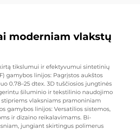
tai moderniam vlakstų
irtą tikslumui ir efektyvumui sintetinių
) gamybos linijos: Pagrįstos aukštos
uo 0.78–25 dtex. 3D tuščiosios jungtinės
erintu šiluminio ir tekstilinio naudojimo
s, stipriems vlaksniams pramoniniam
 gamybos linijos: Versatilios sistemos,
oms ir dizaino reikalavimams. Bi-
sniam, jungiant skirtingus polimerus