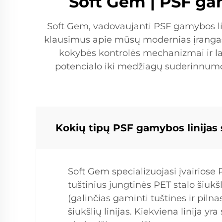
Soft Gem | PSF ga
Soft Gem, vadovaujanti PSF gamybos lin
klausimus apie mūsų modernias įrangas,
kokybės kontrolės mechanizmai ir l
potencialo iki medžiagų suderinnumo
Kokių tipų PSF gamybos linijas 
Soft Gem specializuojasi įvairiose P
tuštinius jungtinės PET stalo šiukšli
(galinčias gaminti tuštines ir piln
šiukšlių linijas. Kiekviena linija 