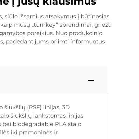
e į jūsų klausimus
, siūlo išsamius atsakymus į būtinosias
kaip mūsų „turnkey“ sprendimai, griežti
 gamybos poreikius. Nuo produkcinio
s, padedant jums priimti informuotus
 šiukšlių (PSF) linijas, 3D
stalo šiukšlių lankstomas linijas
jas bei biodegradable PLA stalo
ilės iki pramoninės ir