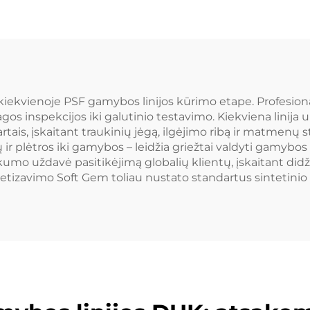
štelinio pluošto
mybos mašina
 kiekvienoje PSF gamybos linijos kūrimo etape. Profesio
s inspekcijos iki galutinio testavimo. Kiekviena linija 
rtais, įskaitant traukinių jėgą, ilgėjimo ribą ir matmenų 
 ir plėtros iki gamybos – leidžia griežtai valdyti gamybo
umo uždavė pasitikėjimą globalių klientų, įskaitant did
ioritetizavimo Soft Gem toliau nustato standartus sintetini