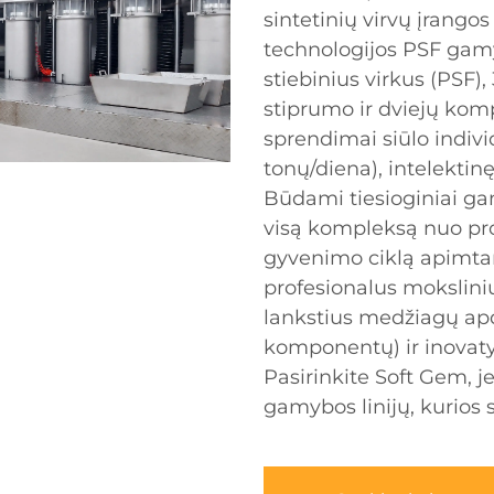
sintetinių virvų įrangos
technologijos PSF gamyb
stiebinius virkus (PSF),
stiprumo ir dviejų kom
sprendimai siūlo indivi
tonų/diena), intelektin
Būdami tiesioginiai ga
visą kompleksą nuo pro
gyvenimo ciklą apimta
profesionalus mokslini
lankstius medžiagų apd
komponentų) ir inovaty
Pasirinkite Soft Gem, 
gamybos linijų, kurios