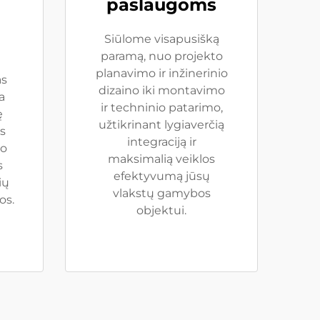
paslaugoms
Siūlome visapusišką
paramą, nuo projekto
planavimo ir inžinerinio
as
dizaino iki montavimo
a
ir techninio patarimo,
ę
užtikrinant lygiaverčią
s
integraciją ir
uo
maksimalią veiklos
s
efektyvumą jūsų
ių
vlakstų gamybos
os.
objektui.