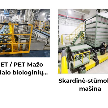
ET / PET Mažo
dalo biologinių
komponentų
Skardinė-stūmo
štelinio pluošto
mašina
amybos linija
Kompozicinio