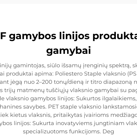
PSF gamybos linijos produk
gamybai
jų gamintojas, siūlo išsamų įrenginių spektrą, sk
i produktai apima: Poliestero Staple vlaksnio (PSF
t jėgą nuo 2–200 tonų/dieną ir titro diapazoną n
tos trijų matmenų tuščiųjų vlaksnio gamybai su pag
e vlaksnio gamybos linijos: Sukurtos ilgalaikiem
hanines savybes. PET staple vlaksnio lankstamosios
tiek kietus vlaksnis, pritaikytas įvairioms medžiag
os linijos: Sukurta inovatyviems jungtiniam vlak
specializuotoms funkcijoms. Deg