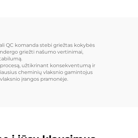
nali QC komanda stebi griežtas kokybės
undergo griežti našumo vertinimai,
stabilumą.
s procesą, užtikrinant konsekventumą ir
žiausius cheminių vlaksnio gamintojus
o vlaksnio įrangos pramonėje.