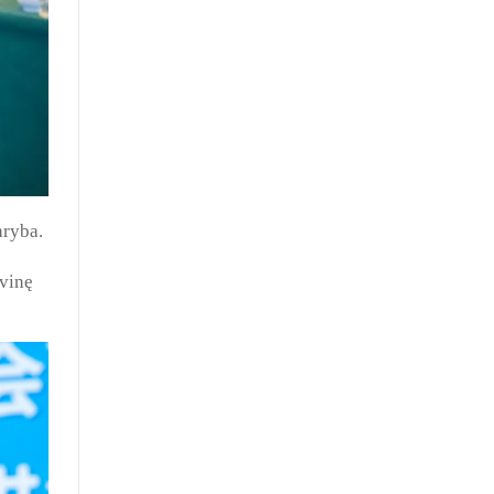
aryba.
yvinę