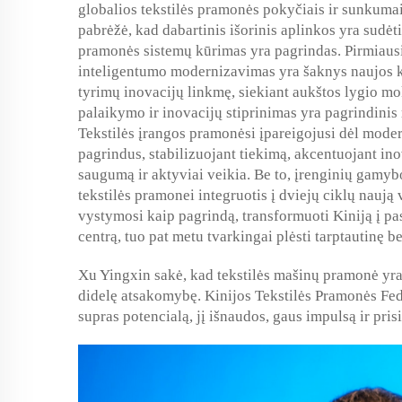
globalios tekstilės pramonės pokyčiais ir sunkumais,
pabrėžė, kad dabartinis išorinis aplinkos yra sud
pramonės sistemų kūrimas yra pagrindas. Pirmiau
inteligentumo modernizavimas yra šaknys naujos ko
tyrimų inovacijų linkmę, siekiant aukštos lygio mo
palaikymo ir inovacijų stiprinimas yra pagrindini
Tekstilės įrangos pramonėsi įpareigojusi dėl moder
pagrindus, stabilizuojant tiekimą, akcentuojant in
saugumą ir aktyviai veikia. Be to, įrenginių gamy
tekstilės pramonei integruotis į dviejų ciklų naują
vystymosi kaip pagrindą, transformuoti Kiniją į pas
centrą, tuo pat metu tvarkingai plėsti tarptautinę 
Xu Yingxin sakė, kad tekstilės mašinų pramonė yra
didelę atsakomybę. Kinijos Tekstilės Pramonės Fede
supras potencialą, jį išnaudos, gaus impulsą ir pri