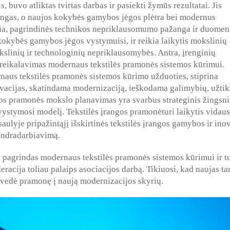
 buvo atliktas tvirtas darbas ir pasiekti žymūs rezultatai. Jis
ėtingas, o naujos kokybės gamybos jėgos plėtra bei modernus
sia, pagrindinės technikos nepriklausomumo pažanga ir duome
kybės gamybos jėgos vystymuisi, ir reikia laikytis mokslinių
kslinių ir technologinių nepriklausomybės. Antra, įrenginių
s reikalavimas modernaus tekstilės pramonės sistemos kūrimui.
naus tekstilės pramonės sistemos kūrimo užduoties, stiprina
ovacijas, skatindama modernizaciją, ieškodama galimybių, užtik
bos pramonės mokslo planavimas yra svarbus strateginis žingsni
 vystymosi modelį. Tekstilės įrangos pramonėturi laikytis vidaus
aulyje pripažintąjį išskirtinės tekstilės įrangos gamybos ir ino
bendradarbiavimą.
 pagrindas modernaus tekstilės pramonės sistemos kūrimui ir tu
racija toliau palaips asociacijos darbą. Tikiuosi, kad naujas ta
sivedė pramonę į naują modernizacijos skyrių.