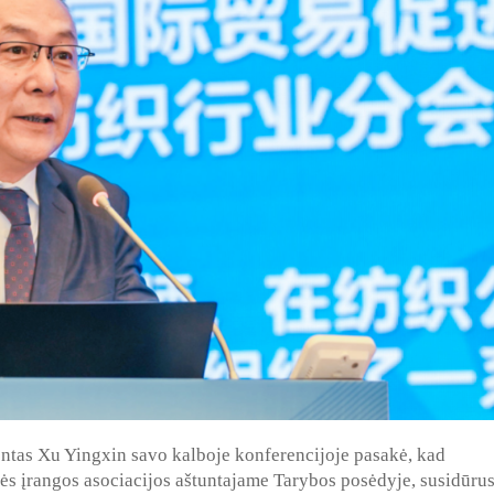
entas Xu Yingxin savo kalboje konferencijoje pasakė, kad
ės įrangos asociacijos aštuntajame Tarybos posėdyje, susidūrus