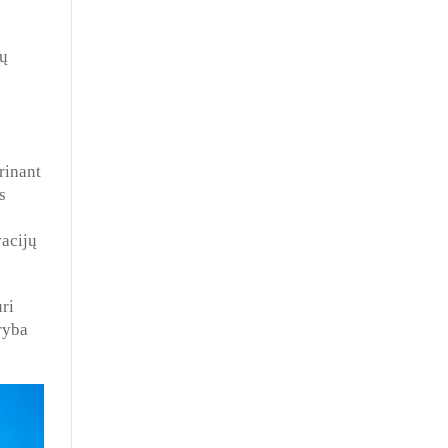
nų
rinant
s
vacijų
ri
ryba