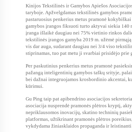
Kinijos Tekstilinės ir Gamybos Apiešos Asociacijo
taryboje. Apžvelgdamas tekstilinės gamybos pramo
pastaruosius penkerius metus pramonė kokybiškai s
gamybos įrangos fiksuoti turto aktyvai siekia 140 
įranga išlaikė daugiau nei 75% vietinio rinkos dali
tekstilinės įrangos gamyba 2019 m. užėmė pirmąją v
vis dar auga, sudarant daugiau nei 3/4 viso tekstil
stiprinamas, tuo pat metu ji svarbiai prisidėjo prie
Per paskutinius penkerius metus pramonė pasieksi
pažangą inteligentinių gamybos taškų srityje, pala
bei dažnai integruojamos krosbordinio akcentai, ku
kūrimui.
Gu Ping taip pat apibendrino asociacijos sekretoria
asociacija nusprendė pramonės plėtros kryptį, akt
nepriklausomos inovacijų, skatino techninių pasie
platformas, užtikrinant pramonės plėtros poreikiu
vykdydama žiniasklaidos propaganda ir leistinanti 