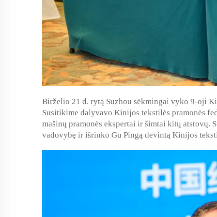
Birželio 21 d. rytą Suzhou sėkmingai vyko 9-oji Kin
Susitikime dalyvavo Kinijos tekstilės pramonės fede
mašinų pramonės ekspertai ir šimtai kitų atstovų. 
vadovybę ir išrinko Gu Pingą devintą Kinijos tekst