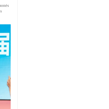
amonės
os