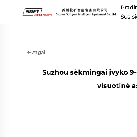
Pradin
Susis
Atgal
Suzhou sėkmingai įvyko 9-o
visuotinė a