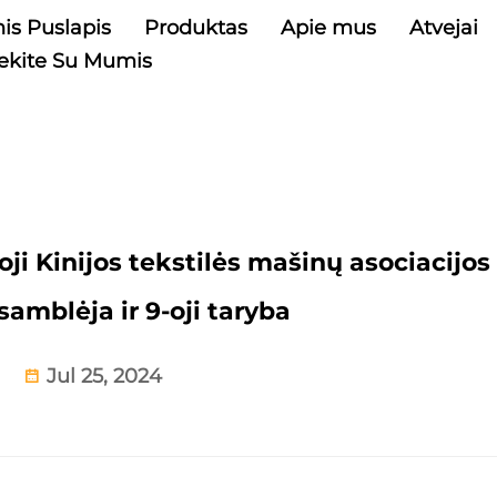
is Puslapis
Produktas
Apie mus
Atvejai
iekite Su Mumis
ji Kinijos tekstilės mašinų asociacijos
samblėja ir 9-oji taryba
Jul 25, 2024