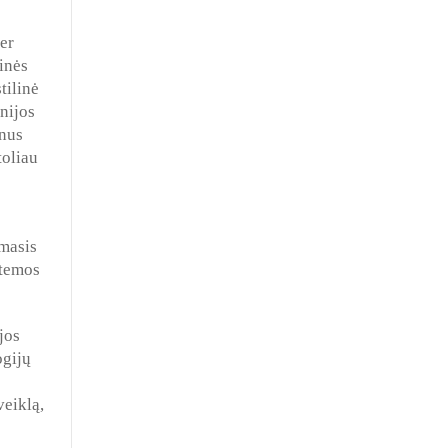
er
inės
tilinė
inijos
onus
toliau
ymasis
stemos
jos
ogijų
veiklą,