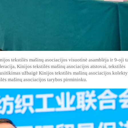
ijos tekstilės mašinų asociacijos visuotinė asamblėja ir 9-oji t
racija, Kinijos tekstilės mašinų asociacijos atstovai, tekstilės
Susitikimas užbaigė Kinijos tekstilės mašinų asociacijos kolekt
ilės mašinų asociacijos tarybos pirmininku.