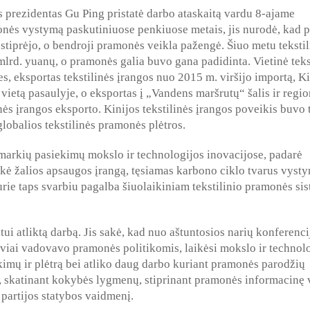
s prezidentas Gu Ping pristatė darbo ataskaitą vardu 8-ajame
nės vystymą paskutiniuose penkiuose metais, jis nurodė, kad p
tiprėjo, o bendroji pramonės veikla pažengė. Šiuo metu tekstil
mlrd. yuanų, o pramonės galia buvo gana padidinta. Vietinė teks
es, eksportas tekstilinės įrangos nuo 2015 m. viršijo importą, K
ietą pasaulyje, o eksportas į „Vandens maršrutų“ šalis ir regi
inės įrangos eksporto. Kinijos tekstilinės įrangos poveikis buvo 
 globalios tekstilinės pramonės plėtros.
markių pasiekimų mokslo ir technologijos inovacijose, padarė
ikė žalios apsaugos įrangą, tęsiamas karbono ciklo tvarus vyst
rie taps svarbiu pagalba šiuolaikiniam tekstilinio pramonės si
tui atliktą darbą. Jis sakė, kad nuo aštuntosios narių konferenci
yviai vadovavo pramonės politikomis, laikėsi mokslo ir technol
kimų ir plėtrą bei atliko daug darbo kuriant pramonės parodžių
s, skatinant kokybės lygmenų, stiprinant pramonės informacinę 
partijos statybos vaidmenį.