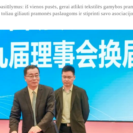
pasiūlymus: iš vienos pusės, gerai atlikti tekstilės gamybos pr
toliau giliauti pramonės paslaugoms ir stiprinti savo asociacij