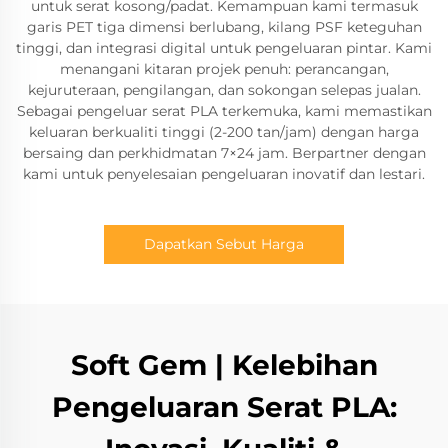
untuk serat kosong/padat. Kemampuan kami termasuk
garis PET tiga dimensi berlubang, kilang PSF keteguhan
tinggi, dan integrasi digital untuk pengeluaran pintar. Kami
menangani kitaran projek penuh: perancangan,
kejuruteraan, pengilangan, dan sokongan selepas jualan.
Sebagai pengeluar serat PLA terkemuka, kami memastikan
keluaran berkualiti tinggi (2-200 tan/jam) dengan harga
bersaing dan perkhidmatan 7×24 jam. Berpartner dengan
kami untuk penyelesaian pengeluaran inovatif dan lestari.
Dapatkan Sebut Harga
Soft Gem | Kelebihan
Pengeluaran Serat PLA: