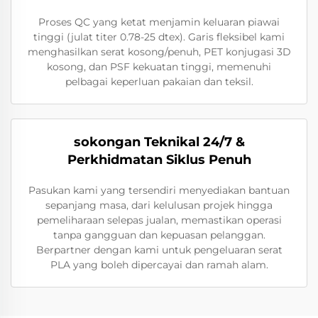
Proses QC yang ketat menjamin keluaran piawai
tinggi (julat titer 0.78-25 dtex). Garis fleksibel kami
menghasilkan serat kosong/penuh, PET konjugasi 3D
kosong, dan PSF kekuatan tinggi, memenuhi
pelbagai keperluan pakaian dan teksil.
sokongan Teknikal 24/7 &
Perkhidmatan Siklus Penuh
Pasukan kami yang tersendiri menyediakan bantuan
sepanjang masa, dari kelulusan projek hingga
pemeliharaan selepas jualan, memastikan operasi
tanpa gangguan dan kepuasan pelanggan.
Berpartner dengan kami untuk pengeluaran serat
PLA yang boleh dipercayai dan ramah alam.