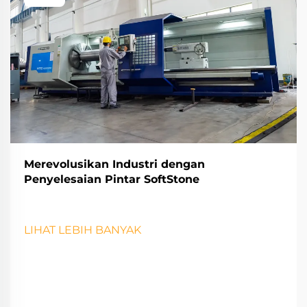
Merevolusikan Industri dengan
Penyelesaian Pintar SoftStone
LIHAT LEBIH BANYAK