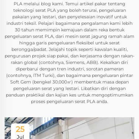
PLA melalui blog kami. Temui artikel pakar tentang
teknologi serat PLA yang boleh terurai, pengeluaran
pakaian yang lestari, dan penyelesaian inovatif untuk
industri teksil. Pelajari bagaimana pengalaman kami lebih
30 tahun memimpin kemajuan dalam reka bentuk
pengeluaran serat PLA, dari mesin serat jagung ramah alam
hingga garis pengeluaran fleksibel untuk serat
berongga/padat. Jelajahi topik seperti kawalan kualiti,
pengurusan projek siap pakai, dan kerjasama dengan rakan-
rakan global (contohnya, Siemens, ABB). Kekalkan diri
diperbarui dengan tren industri, sorotan pameran
(contohnya, ITM Turki), dan bagaimana pengeluaran pintar
Soft Gem (bengkel 30,000㎡) membentuk masa depan
pengeluaran serat yang lestari. Libatkan diri dengan
panduan praktikal dan kajian kes untuk mengoptimumkan
proses pengeluaran serat PLA anda.
25
Jul