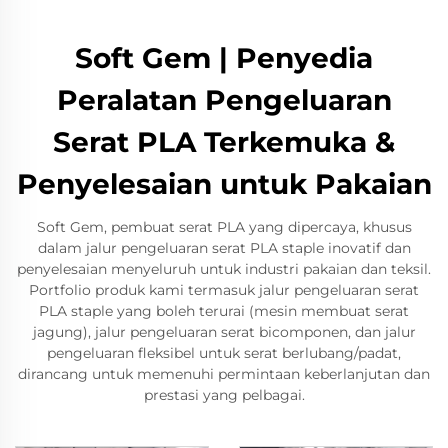
Soft Gem | Penyedia
Peralatan Pengeluaran
Serat PLA Terkemuka &
Penyelesaian untuk Pakaian
Soft Gem, pembuat serat PLA yang dipercaya, khusus
dalam jalur pengeluaran serat PLA staple inovatif dan
penyelesaian menyeluruh untuk industri pakaian dan teksil.
Portfolio produk kami termasuk jalur pengeluaran serat
PLA staple yang boleh terurai (mesin membuat serat
jagung), jalur pengeluaran serat bicomponen, dan jalur
pengeluaran fleksibel untuk serat berlubang/padat,
dirancang untuk memenuhi permintaan keberlanjutan dan
prestasi yang pelbagai.