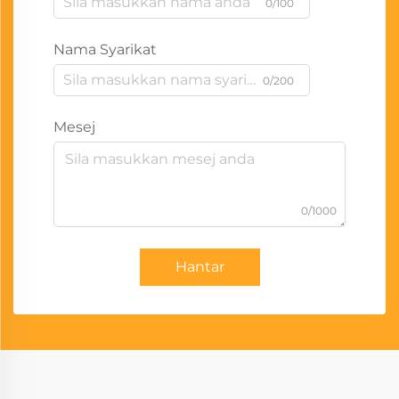
0/100
Nama Syarikat
0/200
Mesej
0/1000
Hantar