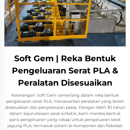
Soft Gem | Reka Bentuk
Pengeluaran Serat PLA &
Peralatan Disesuaikan
Keterangan: Soft Gem cemerlang dalam reka bentuk
pengeluaran serat PLA, menawarkan peralatan yang boleh
disesuaikan dan penyelesaian pakej. Dengan lebih 30 tahun
dalam kejuruteraan serat sintetik, kami mereka bentuk
garis pengeluaran yang cekap untuk pengeluaran serat
jagung PLA, termasuk sistem bi-komponen dan fleksibel