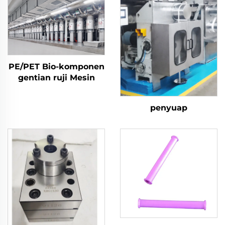
PE/PET Bio-komponen
gentian ruji Mesin
penyuap