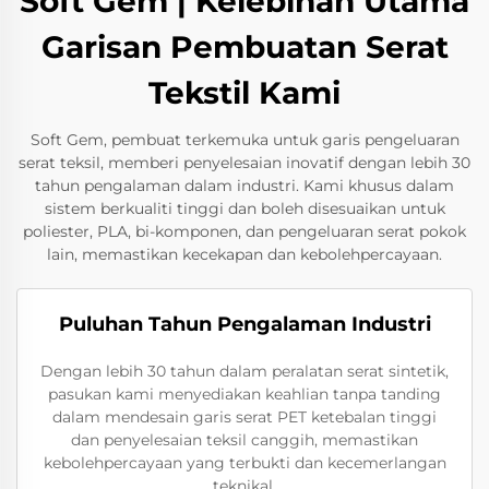
Soft Gem | Kelebihan Utama
Garisan Pembuatan Serat
Tekstil Kami
Soft Gem, pembuat terkemuka untuk garis pengeluaran
serat teksil, memberi penyelesaian inovatif dengan lebih 30
tahun pengalaman dalam industri. Kami khusus dalam
sistem berkualiti tinggi dan boleh disesuaikan untuk
poliester, PLA, bi-komponen, dan pengeluaran serat pokok
lain, memastikan kecekapan dan kebolehpercayaan.
Puluhan Tahun Pengalaman Industri
Dengan lebih 30 tahun dalam peralatan serat sintetik,
pasukan kami menyediakan keahlian tanpa tanding
dalam mendesain garis serat PET ketebalan tinggi
dan penyelesaian teksil canggih, memastikan
kebolehpercayaan yang terbukti dan kecemerlangan
teknikal.