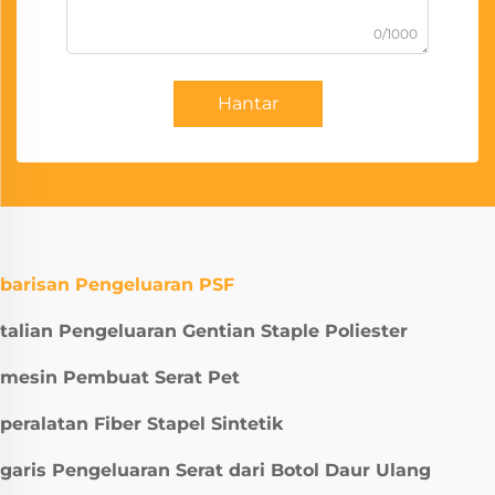
0/1000
Hantar
barisan Pengeluaran PSF
talian Pengeluaran Gentian Staple Poliester
mesin Pembuat Serat Pet
peralatan Fiber Stapel Sintetik
garis Pengeluaran Serat dari Botol Daur Ulang