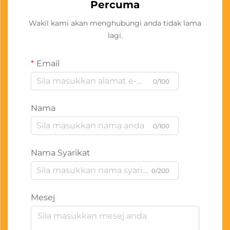
Percuma
Wakil kami akan menghubungi anda tidak lama
lagi.
Email
0/100
Nama
0/100
Nama Syarikat
0/200
Mesej