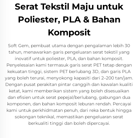
Serat Tekstil Maju untuk
Poliester, PLA & Bahan
Komposit
Soft Gem, pembuat utama dengan pengalaman lebih 30
tahun, menawarkan garis pengeluaran serat tekstil yang
inovatif untuk poliester, PLA, dan bahan komposit.
Penyelesaian kami termasuk garis serat PET tetap dengan
kekuatan tinggi, sistem PET berlubang 3D, dan garis PLA
yang boleh terurai, menyokong kapasiti dari 2–200 tan/jam.
Dengan pusat perakitan pintar canggih dan kawalan kualiti
ketat, kami memberikan sistem yang boleh disesuaikan
dan efisien untuk serat pepejal/berlubang, gabungan dua
komponen, dan bahan komposit leburan rendah. Percayai
kami untuk perkhidmatan penuh, dari reka bentuk hingga
sokongan teknikal, memastikan pengeluaran serat
berkualiti tinggi dan boleh dipercayai.