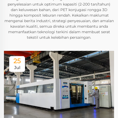
penyelesaian untuk optimum kapasiti (2-200 tan/tahun)
dan keluwesan bahan, dari PET konjugasi rongga 3D
hingga komposit leburan rendah. Kekalkan maklumat
mengenai berita industri, strategi penyesuaian, dan amalan
kawalan kualiti, semua direka untuk membantu anda
memanfaatkan teknologi terkini dalam membuat serat
tekstil untuk kelebihan persaingan.
25
Jul