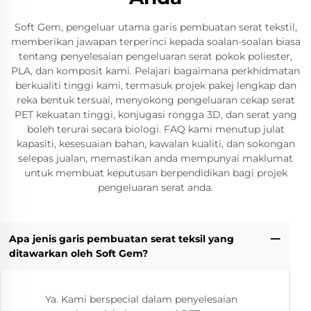
Soft Gem, pengeluar utama garis pembuatan serat tekstil,
memberikan jawapan terperinci kepada soalan-soalan biasa
tentang penyelesaian pengeluaran serat pokok poliester,
PLA, dan komposit kami. Pelajari bagaimana perkhidmatan
berkualiti tinggi kami, termasuk projek pakej lengkap dan
reka bentuk tersuai, menyokong pengeluaran cekap serat
PET kekuatan tinggi, konjugasi rongga 3D, dan serat yang
boleh terurai secara biologi. FAQ kami menutup julat
kapasiti, kesesuaian bahan, kawalan kualiti, dan sokongan
selepas jualan, memastikan anda mempunyai maklumat
untuk membuat keputusan berpendidikan bagi projek
pengeluaran serat anda.
Apa jenis garis pembuatan serat teksil yang
ditawarkan oleh Soft Gem?
Ya. Kami berspecial dalam penyelesaian