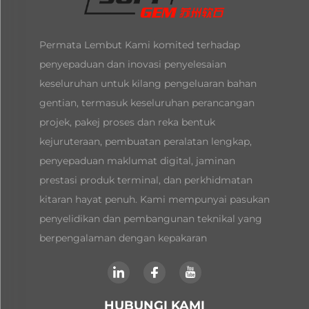
Permata Lembut Kami komited terhadap
penyepaduan dan inovasi penyelesaian
keseluruhan untuk kilang pengeluaran bahan
gentian, termasuk keseluruhan perancangan
projek, pakej proses dan reka bentuk
kejuruteraan, pembuatan peralatan lengkap,
penyepaduan maklumat digital, jaminan
prestasi produk terminal, dan perkhidmatan
kitaran hayat penuh. Kami mempunyai pasukan
penyelidikan dan pembangunan teknikal yang
berpengalaman dengan kepakaran
HUBUNGI KAMI