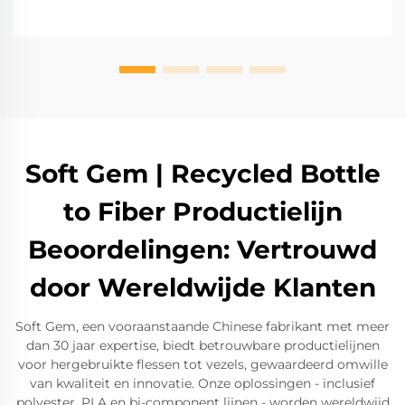
Soft Gem | Recycled Bottle
to Fiber Productielijn
Beoordelingen: Vertrouwd
door Wereldwijde Klanten
Soft Gem, een vooraanstaande Chinese fabrikant met meer
dan 30 jaar expertise, biedt betrouwbare productielijnen
voor hergebruikte flessen tot vezels, gewaardeerd omwille
van kwaliteit en innovatie. Onze oplossingen - inclusief
polyester, PLA en bi-component lijnen - worden wereldwijd