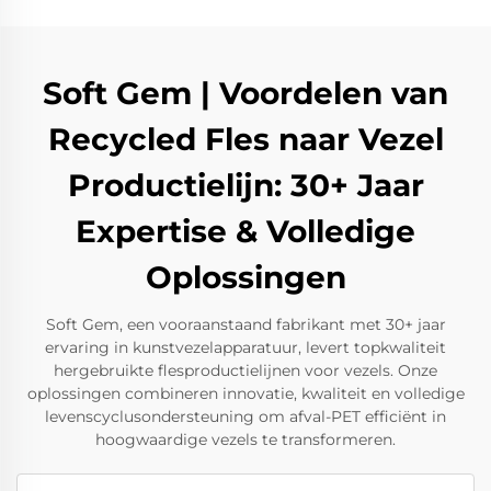
Soft Gem | Voordelen van
Recycled Fles naar Vezel
Productielijn: 30+ Jaar
Expertise & Volledige
Oplossingen
Soft Gem, een vooraanstaand fabrikant met 30+ jaar
ervaring in kunstvezelapparatuur, levert topkwaliteit
hergebruikte flesproductielijnen voor vezels. Onze
oplossingen combineren innovatie, kwaliteit en volledige
levenscyclusondersteuning om afval-PET efficiënt in
hoogwaardige vezels te transformeren.