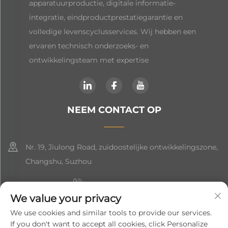
apparatuurproductie, digitale informatie-
integratie, eindproductprestatiegarantie en
volledige levenscyclusservices. Wij hebben een
ervaren technisch onderzoeks- en
ontwikkelingsteam met expertise
NEEM CONTACT OP
Nr. 19, Jiulong Road, zuidoostelijke ontwikkelingszone,
Changshu, Suzhou
+86-19906239903
We value your privacy
[email protected]
We use cookies and similar tools to provide our services.
If you don't want to accept all cookies, click Personalize