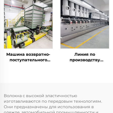
штапельного волокна
плавления Машина
PLA Машина для
для производства
производства
композитного
кукурузного волокна
штапельного волокна
Машина возвратно-
Линия по
поступательного
производству
действия
полиэфирного
штапельного волокна
Волокна с высокой эластичностью
изготавливаются по передовым технологиям.
Они предназначены для использования в
одежде, автомобильной промышленности и