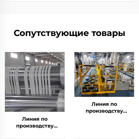
Сопутствующие товары
Линия по
производству
штапельного волокна
Линия по
из биокомпонентов
производству
LPET/PET с низкой
разлагаемого
температурой