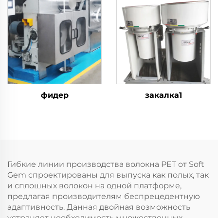
полое, так и цельное
волокно
фидер
закалка1
Гибкие линии производства волокна PET от Soft
Gem спроектированы для выпуска как полых, так
и сплошных волокон на одной платформе,
предлагая производителям беспрецедентную
адаптивность. Данная двойная возможность
устраняет необходимость множественных