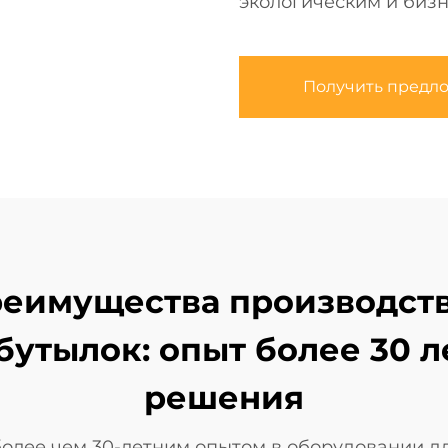
экологическим и бизн
Получить предл
Преимущества производств
бутылок: опыт более 30 л
решения
более чем 30-летним опытом в оборудовании дл