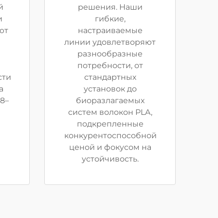
й
решения. Наши
и
гибкие,
ют
настраиваемые
линии удовлетворяют
разнообразные
потребности, от
сти
стандартных
а
установок до
78–
биоразлагаемых
систем волокон PLA,
подкрепленные
конкурентоспособной
ценой и фокусом на
устойчивость.