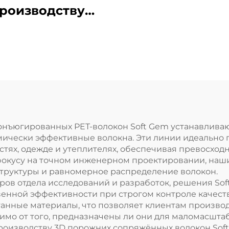
волокна из
роизводству
биокомпонен
азлагаемого
LPET/PET с ни
штапельного
температур
волокна PLA
плавления Ма
Машина для
для производ
роизводства
композитно
кукурузного
штапельног
волокна
нъюгированных PET-волокон Soft Gem устанавливаю
мически эффективные волокна. Эти линии идеально 
волокна
тях, одежде и утеплителях, обеспечивая превосходн
окусу на точном инженерном проектировании, наш
труктуры и равномерное распределение волокон.
ов отдела исследований и разработок, решения So
енной эффективности при строгом контроле качест
анные материалы, что позволяет клиентам производ
имо от того, предназначены ли они для маломасшт
оизводству 3D порожних сопряжённых волокон Sof