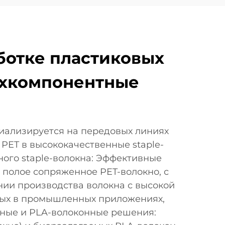
ботке пластиковых
вухкомпонентные
циализируется на передовых линиях
PET в высококачественные staple-
ого staple-волокна: Эффективные
 полое сопряженное PET-волокно, с
инии производства волокна с высокой
мых в промышленных приложениях,
тные и PLA-волоконные решения: