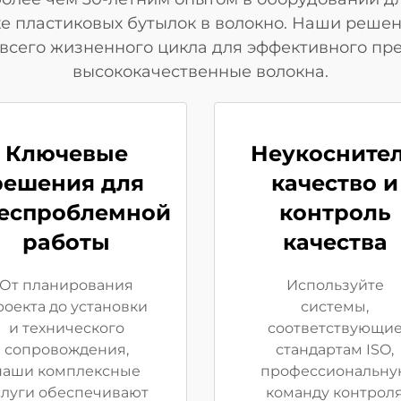
 пластиковых бутылок в волокно. Наши решен
всего жизненного цикла для эффективного пре
высококачественные волокна.
Ключевые
Неукосните
решения для
качество и
еспроблемной
контроль
работы
качества
От планирования
Используйте
роекта до установки
системы,
и технического
соответствующи
сопровождения,
стандартам ISO,
наши комплексные
профессиональну
слуги обеспечивают
команду контрол