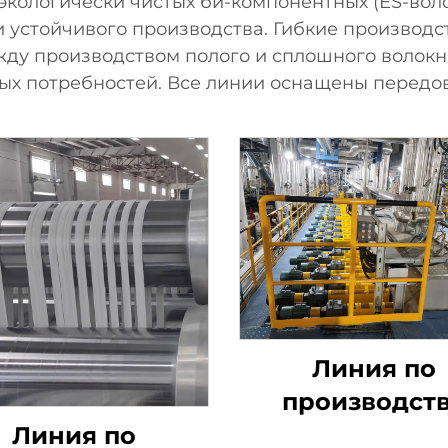
экологически чистых би-компонентных (ES-вол
 устойчивого производства. Гибкие производс
ду производством полого и сплошного волокн
ых потребностей. Все линии оснащены передо
Линия по
производст
штапельног
Линия по