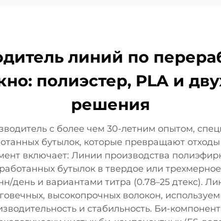
водитель линий по перера
кно: полиэстер, PLA и д
решения
зводитель с более чем 30-летним опытом, спе
отанных бутылок, которые превращают отходы 
ент включает: Линии производства полиэфирн
аботанных бутылок в твердое или трехмерное
нн/день и вариантами титра (0.78–25 дтекс). Л
лговечных, высокопрочных волокон, используе
зводительность и стабильность. Би-компонен