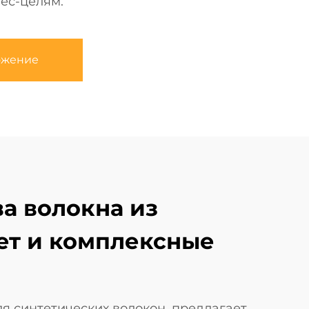
ес-целям.
ожение
а волокна из
ет и комплексные
я синтетических волокон, предлагает