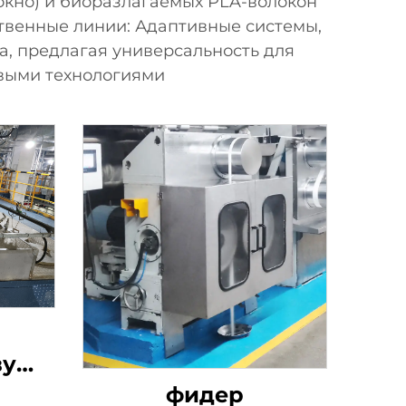
окно) и биоразлагаемых PLA-волокон
твенные линии: Адаптивные системы,
а, предлагая универсальность для
выми технологиями
ву
о
фидер