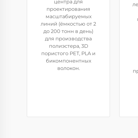
центра для
ле
проектирования
масштабируемых
линий (ёмкостью от 2
до 200 тонн в день)
для производства
полиэстера, 3D
пористого PET, PLA и
бикомпонентных
волокон.
п