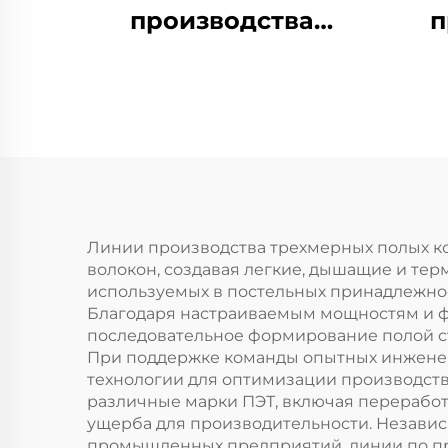
производства
п
полого
р
сопряженного
силиконизированного
полиэфирного
штапельного
п
волокна
Линии производства трехмерных полых ко
волокон, создавая легкие, дышащие и тер
используемых в постельных принадлежнос
Благодаря настраиваемым мощностям и ф
последовательное формирование полой с
При поддержке команды опытных инженер
технологии для оптимизации производств
различные марки ПЭТ, включая переработ
ущерба для производительности. Независ
промышленных предприятий, линии по пр