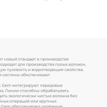
тов
зкой
ой
шина
ства
го
о
т новый стандарт в производстве
подходят для производства полых волокон,
ую пуховость и водоотводящие свойства.
и системы обеспечивают
ft Gem интегрируют передовые
ва. Линии способны обрабатывать
ить экологически чистые волокна без
абных операций или крупных
t Gem обеспечивают надёжные