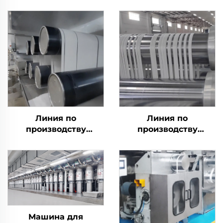
Линия по
Линия по
производству
производству
штапельного волокна
разлагаемого
Es bio component
штапельного волокна
PLA Машина для
производства
кукурузного волокна
Машина для