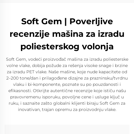
Soft Gem | Poverljive
recenzije mašina za izradu
poliesterskog volonja
Soft Gem, vodeći proizvođač mašina za izradu poliesterske
volne vlake, dobija požude za rešenja visoke snage i brzine
za izradu PET vlake. Naše mašine, koje nude kapacitete od
2–200 tone/dan i prilagođene dizajne za prazninsku/tvrdnu
vlaku i bi-komponente, poznate su po pouzdanosti i
efikasnosti. Otkrijte autentične recenzije koje ističu našu
pravovremenu isporuku, povoljne cene i usluge ključ u
ruku, i saznaite zašto globalni klijenti biraju Soft Gem za
inovativan, trajan opremu za proizvodnju vlake.