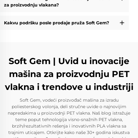
za proizvodnju vlakana?
Kakvu podršku posle prodaje pruža Soft Gem?
Soft Gem | Uvid u inovacije
mašina za proizvodnju PET
vlakna i trendove u industriji
Soft Gem, vodeći proizvođač mašina za izradu
poliesterskog volonja, deli stručne uvide o najnovijim
napredakima u proizvodnji PET vlakna. Naš blog istražuje
teme poput tehnologija visno-snažnih PET vlakna,
brzih/rezultativnih rešenja i inovativnih PLA vlakna sa
trajnim uticajem. Otkrijte kako naše 30+ godina iskustva