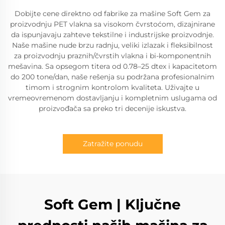
Dobijte cene direktno od fabrike za mašine Soft Gem za
proizvodnju PET vlakna sa visokom čvrstoćom, dizajnirane
da ispunjavaju zahteve tekstilne i industrijske proizvodnje.
Naše mašine nude brzu radnju, veliki izlazak i fleksibilnost
za proizvodnju praznih/čvrstih vlakna i bi-komponentnih
mešavina. Sa opsegom titera od 0.78–25 dtex i kapacitetom
do 200 tone/dan, naše rešenja su podržana profesionalnim
timom i strognim kontrolom kvaliteta. Uživajte u
vremeovremenom dostavljanju i kompletnim uslugama od
proizvođača sa preko tri decenije iskustva.
Zatražite ponudu
Soft Gem | Ključne