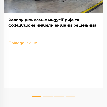
Револуционисање индустрије са
СофтСтоне интелигентним решењима
Погледај више