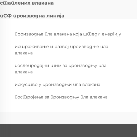
стаплених влакана
пСФ производна линија
производња пла влакана која штеди енергију
истраживање и развој производње пла
влакана
послепродајни тим за производњу пла
влакана
искуство у производњи пла влакана
постројења за производњу пла влакана