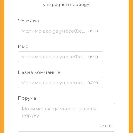
у наредном периоду.
Е-маил
0/100
Име
0/100
Назив компаније
0/200
Порука
0/1000