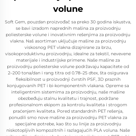
volune
Soft Gem, pouzdan proizvođač sa preko 30 godina iskustva,
se bavi izradom naprednih mašina za proizvodnju
poliesterske volune i inovativnim rešenjima za proizvodnju
vlakna. Naš asortiman uključuje mašine za proizvodnju
viskosnog PET vlakna dizajnirane za brzu,
visokoproduktivnu proizvodnju, idealne za tekstil, nevevene
materijale i industrijske primene. Naše mašine za
proizvodnju poliesterske volune podržavaju kapacitete od
2–200 tona/dan i rang titra od 0.78–25 dtex, šta osigurava
fleksibilnost u proizvodnji čvrstih PSF, 3D praznih
konjugovanih PET i bi-komponentnih vlakana. Opreme sa
inteligentnim sistemima za proizvodnju, naše mašine
obezbeđuju stalnu kvalitetu i trajnost, podržane
profesionalnom ekipom za kontrolu kvaliteta i strogom
praćenjem kvaliteta. Pored standardnih PET rešenja,
ponudili smo nove mašine za proizvodnju PET vlakna za
specijalne potrebe, kao što su linije za proizvodnju
niskotopljivih kompozitnih i razlagajućih PLA voluna. Naše