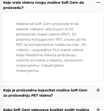
Koje vrste vlakna mogu mašine Soft Gem da
proizvedu?
Mašine od Soft Gem proizvode širok
spektar vlakana, uključujući čvrst
poliesterski staple vlakna (PSF), 3D
praznina konjugovano PET, visoke jačine
PET, bi-komponentne mešavine (npr., ES-
vlakno) i razgradljiva PLA staple vlakna.
Naše fleksibilne rešenja podržavaju
različite primene u tekstilu, nevevenim
materijalima i industrijskim
materijalima.
Koja je proizvodna kapacitet mašina Soft Gem
za proizvodnju PET vlakna?
Kako Soft Gem osigurava kvalitet svojih mašina