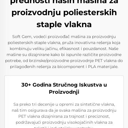
prednosti naših mašina za
proizvodnju poliesterskih
staple vlakna
Soft Gem, vodeći proizvođač mašina za proizvodnju
poliesterskih staple vlakna, pruža inovativna rešenja koja
kombinuju veliku jačinu, efikasnost i pouzdanost. Naše
mašine su dizajnirane kako bi ispunile različite proizvodne
potrebe, od brzinske/proizvodne proizvodnje PET vlakna do
prilagođenih rešenja za bicomponent i PLA materijale.
30+ Godina Stručnog Iskustva u
Proizvodnji
Sa preko tri decenije u opremi za sintetične vlakna,
naš tim osigurava da je svaka mašina za proizvodnju
PET vlakna dizajnirana za trajnost i preciznost,
podržavajući proizvodnju visokojačinih vlakna za