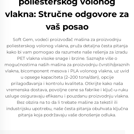
poliesterskog volonog
vlakna: Stručne odgovore za
vaš posao
Soft Gem, vodeći proizvođač mašina za proizvodnju
poliesterskog volonog vlakna, pruža detaljna česta pitanja
kako bi vam pomogao da razumete naše rešenja za izradu
PET vlakna visoke snage i brzine. Saznajte više o
mogućnostima naših mašina za proizvodnju čvrstih/praznih
vlakna, bicomponent mesova i PLA volonog vlakna, uz uvid
u opsege kapaciteta (2–200 tona/dan), opcije
prilagođavanja i kontrolu kvaliteta. Otkrijte kako naša
vremenska dostava, povoljne cene sa fabrike i ključ-u-ruku
usluge osiguravaju efikasnu i pouzdanu proizvodnju vlakna.
Bez obzira na to da li trebate mašine za tekstil ili
industrijsku upotrebu, naše česta pitanja obuhvata ključna
pitanja koja podržavaju vaše donošenje odluka.