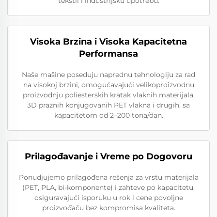
tekstil i industrijsku upotrebu.
Visoka Brzina i Visoka Kapacitetna
Performansa
Naše mašine poseduju naprednu tehnologiju za rad
na visokoj brzini, omogućavajući velikoproizvodnu
proizvodnju poliesterskih kratak vlaknih materijala,
3D praznih konjugovanih PET vlakna i drugih, sa
kapacitetom od 2–200 tona/dan.
Prilagođavanje i Vreme po Dogovoru
Ponudjujemo prilagođena rešenja za vrstu materijala
(PET, PLA, bi-komponente) i zahteve po kapacitetu,
osiguravajući isporuku u rok i cene povoljne
proizvođaču bez kompromisa kvaliteta.