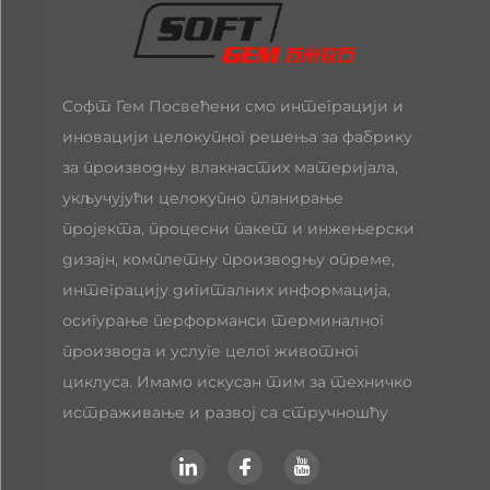
Софт Гем Посвећени смо интеграцији и
иновацији целокупног решења за фабрику
за производњу влакнастих материјала,
укључујући целокупно планирање
пројекта, процесни пакет и инжењерски
дизајн, комплетну производњу опреме,
интеграцију дигиталних информација,
осигурање перформанси терминалног
производа и услуге целог животног
циклуса. Имамо искусан тим за техничко
истраживање и развој са стручношћу