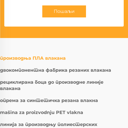
Пошаљи
производња ПЛА влакана
двокомпонентна фабрика резаних влакана
рециклирана боца до производне линије
влакана
опрема за синтетичка резана влакна
mašina za proizvodnju PET vlakna
линија за производњу полиестерских