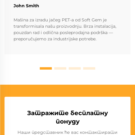
John Smith
Mašina za izradu jačeg PET-a od Soft Gem je
transformisala našu proizvodnju. Brza instalacija,
pouzdan rad i odlična posleprodajna podrška —
preporučujemo za industrijske potrebe.
Затражите бесплатну
понуду
Наши представник ће вас контактирати