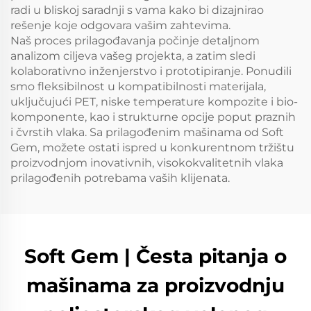
radi u bliskoj saradnji s vama kako bi dizajnirao
rešenje koje odgovara vašim zahtevima.
Naš proces prilagođavanja počinje detaljnom
analizom ciljeva vašeg projekta, a zatim sledi
kolaborativno inženjerstvo i prototipiranje. Ponudili
smo fleksibilnost u kompatibilnosti materijala,
uključujući PET, niske temperature kompozite i bio-
komponente, kao i strukturne opcije poput praznih
i čvrstih vlaka. Sa prilagođenim mašinama od Soft
Gem, možete ostati ispred u konkurentnom tržištu
proizvodnjom inovativnih, visokokvalitetnih vlaka
prilagođenih potrebama vaših klijenata.
Soft Gem | Česta pitanja o
mašinama za proizvodnju