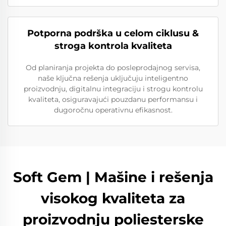
Potporna podrška u celom ciklusu &
stroga kontrola kvaliteta
Od planiranja projekta do posleprodajnog servisa,
naše ključna rešenja uključuju inteligentno
proizvodnju, digitalnu integraciju i strogu kontrolu
kvaliteta, osiguravajući pouzdanu performansu i
dugoročnu operativnu efikasnost.
Soft Gem | Mašine i rešenja
visokog kvaliteta za
proizvodnju poliesterske