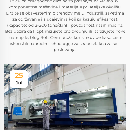
utiču na prilagođene dizajne za prazna/puna vlakna, bi-
komponentne mešavine i materijale prijateljske okolišu.
Držite se obaveštenim o trendovima u industriji, savetima
za održavanje i slučajevima koji prikazuju efikasnost
(kapacitet od 2–200 tone/dan) i pouzdanost naših mašina.
Bez obzira da li optimizujete proizvodnju ili istražujete nove
materijale, blog Soft Gem pruža korisne uvide kako biste
iskoristili napredne tehnologije za izradu vlakna za rast
poslovanja.
25
Jul