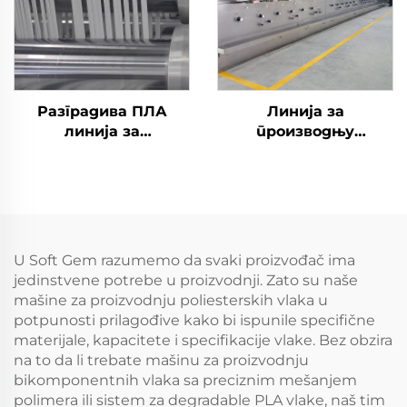
Разградива ПЛА
Линија за
линија за
производњу
производњу резаних
полиестерских
влакана машина за
стаплених влакана
производњу
кукурузних влакана
U Soft Gem razumemo da svaki proizvođač ima
jedinstvene potrebe u proizvodnji. Zato su naše
mašine za proizvodnju poliesterskih vlaka u
potpunosti prilagođive kako bi ispunile specifične
materijale, kapacitete i specifikacije vlake. Bez obzira
na to da li trebate mašinu za proizvodnju
bikomponentnih vlaka sa preciznim mešanjem
polimerа ili sistem za degradable PLA vlake, naš tim