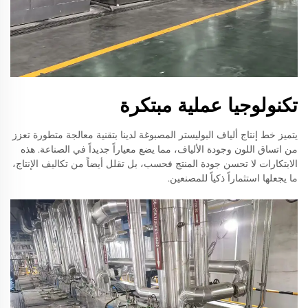
تكنولوجيا عملية مبتكرة
يتميز خط إنتاج ألياف البوليستر المصبوغة لدينا بتقنية معالجة متطورة تعزز
من اتساق اللون وجودة الألياف، مما يضع معياراً جديداً في الصناعة. هذه
الابتكارات لا تحسن جودة المنتج فحسب، بل تقلل أيضاً من تكاليف الإنتاج،
ما يجعلها استثماراً ذكياً للمصنعين.