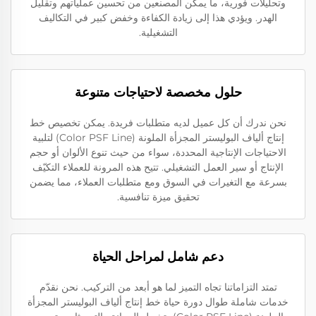
وتحليلات فورية، ما يمكن المصنعين من تحسين عملياتهم وتقليل
الهدر. ويؤدي هذا إلى زيادة الكفاءة وخفض كبير في التكاليف
التشغيلية.
حلول مخصصة لاحتياجات متنوعة
نحن ندرك أن كل عميل لديه متطلبات فريدة. يمكن تخصيص خط
إنتاج ألياف البوليستر المجزأة الملونة (Color PSF Line) لتلبية
الاحتياجات الإنتاجية المحددة، سواء من حيث تنوع الألوان أو حجم
الإنتاج أو سير العمل التشغيلي. تتيح هذه المرونة للعملاء التكيّف
بسرعة مع التغيرات في السوق ومع متطلبات العملاء، مما يضمن
تحقيق ميزة تنافسية.
دعم شامل لمراحل الحياة
تمتد التزاماتنا تجاه التميز لما هو أبعد من التركيب. نحن نقدّم
خدمات شاملة طوال دورة حياة خط إنتاج ألياف البوليستر المجزأة