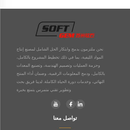
نحن ملتزمون بدمج وابتكار الحل الشامل لمصنع إنتاج
المواد الليفية، بما في ذلك تخطيط المشروع بالكامل،
وحزمة العمليات وتصميم الهندسة، وتصنيع المعدات
بالكامل، ودمج المعلومات الرقمية، وضمان أداء المنتج
النهائي، وخدمات دورة الحياة الكاملة. لدينا فريق بحث
وتطوير تقني متمرس يتمتع بخبرة
تواصل معنا