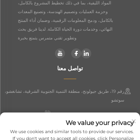
المواد الليفية، بما في ذلك تخطيط المشروع بالكامل،
وحزمة العمليات وتصميم الهندسة، وتصنيع المعدات
بالكامل، ودمج المعلومات الرقمية، وضمان أداء المنتج
النهائي، وخدمات دورة الحياة الكاملة. لدينا فريق بحث
وتطوير تقني متمرس يتمتع بخبرة
تواصل معنا
رقم 19، طريق جيولونج، منطقة التنمية الجنوبية الشرقية، تشانغشو،
سوتشو
+86-19906239903
We value your privacy
[email protected]
We use cookies and similar tools to provide our services.
If you don't want to accept all cookies, click Personalize