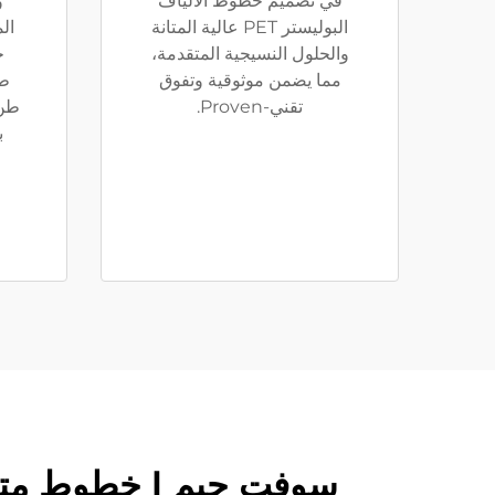
في تصميم خطوط الألياف
و
البوليستر PET عالية المتانة
والحلول النسيجية المتقدمة،
خ
مما يضمن موثوقية وتفوق
تقني-Proven.
طن/
سوفت جيم | خطوط متقدمة لإنتاج