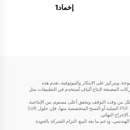
إخماد1
ج والمواد اللا منسوجة. وبتركيز على الابتكار والموثوقية، تقدم هذه
ة بمدى تيتري يتراوح بين 0.78-25 دتكس. يتيح هذا المرونة للشركات المصنعة لإنتاج ألياف تُستخدم في التطبيقات مثل
ة في خطوط إنتاج PSF الخاصة بـ Soft Gem تشغيلًا مستمرًا على مدار 7×24 ساعة، مما يقلل من وقت التوقف ويحقق أعلى مستوى من الإنتاجية.
تسمح أنظمة التحكم الذكية بضبط دقيق لمعالم الألياف، مما يضمن جودة ثابتة وخواص ميكانيكية متسقة. سواء كان الإنتاج لألياف PSF الصلبة أو النسخ المتخصصة منها، فإن حلول Soft
املة تشمل تخطيط المشروع، والتصميم الهندسي، ودعم ما بعد البيع. التزام الشركة بالجودة