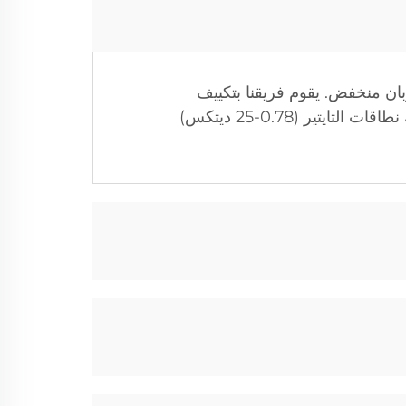
واد مثل PET، الدمج ثنائي المكونات، PLA، والمركبات ذوبان منخفض. يقوم فريقنا بتكييف
تصميمات الخطوط لتلبية الاحتياجات السعوية المحددة (2-200 طن/يوم) والمواصفات الأليافية، بما في ذلك نطاقات التايتير (0.78-25 ديتكس)