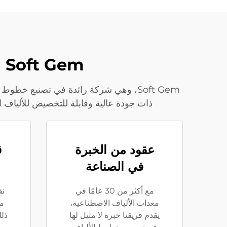
Soft Gem | أبرز مزايا خطوط تصنيع الألياف النسيجية لدينا
ذات جودة عالية وقابلة للتخصيص للألياف البوليستر، وال PLA، والألياف ثنائية المكونات وغيرها من الألياف ال
عقود من الخبرة
ق
في الصناعة
مع أكثر من 30 عامًا في
نق
معدات الألياف الاصطناعية،
مخ
يقدم فريقنا خبرة لا مثيل لها
ذلك