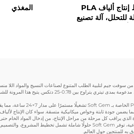
خط إنتاج ألياف PLA
المغذي
لة للتحلل، آلة تصنيع
ألياف الذرة
 تصميم خطوط إنتاج الألياف البوليستر القصيرة (PSF) من سوفت جيم لتلبية الطلب المتنوع لصناعات النسي
الخطوط طاقات إنتاجية تتراوح بين 2 إلى 200 طن يوميًا، مدعوم
تُضمن التكنولوجيا المتقدمة المدمج
مع أكثر من 30 عامًا من الخبرة في معدات الألياف الصناعية، توفر Soft Gem حلولًا ش