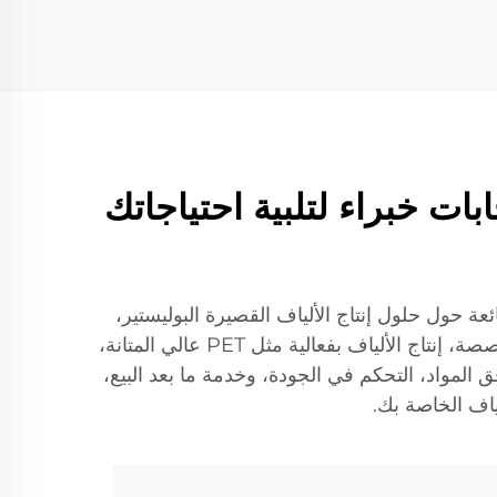
ات خبراء لتلبية احتياجاتك
 حول حلول إنتاج الألياف القصيرة البوليستير،
PLA، والألياف المركبة. اكتشف كيف تدعم خدماتنا عالية الجودة، بما في ذلك المشاريع المفتاحية والتصاميم المخصصة، إنتاج الألياف بفعالية مثل PET عالي المتانة،
فق المواد، التحكم في الجودة، وخدمة ما بعد البيع،
اف الخاصة بك.