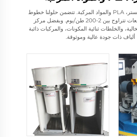
سوفت جيم، وهي شركة رائدة ذات خبرة تزيد على 30 عامًا، تقدم خطوط إنتاج ألياف نسيجية مبتكرة لمواد البوليستر، PLA والمواد المركبة. تتضمن حلولنا خطوط
ألياف PET القياسية عالية المتانة، وأنظمة PET المشتركة ثلاثية الأبعاد، وخطوط PLA القابلة للتحلل، بدعم سعات تتراوح بين 2-200 طن/يوم. وبفضل مركز
الية، والخلطات ثنائية المكونات، والمركبات ذائبة
 ألياف ذات جودة عالية وموثوقة.