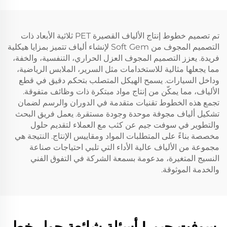
تم تصميم خطوط إنتاج الألياف القصيرة PET ثلاثية الأبعاد ذات
التصميم المجوف من Soft Gem لإنشاء ألياف تتميز بمزايا هيكلية
فريدة. يعزز التصميم المجوف العزل الحراري، التنفسية، والخفة،
مما يجعلها مثالية للاستخدامات مثل السرير، الملابس الرياضية،
وداخل السيارات. يسمح الهيكل المتصلب بتحكم دقيق في قطع
الألياف، مما يمكّن من إنتاج مواد مبتكرة ذات وظائف متفوقة.
تجمع هذه الخطوط تقنيات متقدمة في الدوران والرسم لضمان
تشكيل ألياف مجوفة موحدة وجودة مستقرة. يعمل فريق البحث
والتطوير في سوفت جيم عن كثب مع العملاء لتقديم حلول
مخصصة بناءً على المتطلبات المواد ومقاييس الإنتاج. النتيجة هي
مجموعة من الألياف عالية الأداء التي تلبي احتياجات صناعة
النسيج المتغيرة، مدعومة بسمعة الشركة في التفوق الفني
والخدمة الموثوقة.
سوفت جيم | أسئلة شائعة حول خط