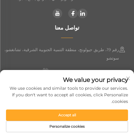
تواصل معنا
رقم 19، طريق جيولونج، منطقة التنمية الجنوبية الشرقية، تشانغشو،
سوتشو
+86-19906239903
We value your privacy
[email protected]
We use cookies and similar tools to provide our services.
If you don't want to accept all cookies, click Personalize
+86-13852981437
cookies.
Accept all
حقوق النشر © 2024 شركة سوزهو سوفت جيم لتجهيزات المعدات الذكية
المحدودة.
سياسة الخصوصية
Personalize cookies