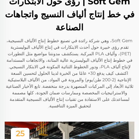
Soft Gem | رؤى حول الابتكارات
في خط إنتاج ألياف النسيج واتجاهات
الصناعة
Soft Gem، وهي شركة رائدة في تصنيع خطوط إنتاج الألياف النسيجية،
تقدم رؤى خبيرة حول أحدث الابتكارات في إنتاج الألياف البوليسترية
(PET)، وألياف PLA المركبة. يستكشف مدونتنا مواضيع مثل التطورات
في خطوط إنتاج الألياف البوليسترية عالية المتانة، والاتجاهات المستدامة
لإنتاج ألياف PLA، ودور الخطوط الثنائية المكونة في الابتكار النسيجي.
اكتشف كيف يدفع 30+ عامًا من الخبرة لدينا الحلول لتحسين السعة
الإنتاجية (2-200 طن/يوم) والمرونة في المواد، من الألياف البلاستيكية
ثلاثية الأبعاد إلى المركبات المنصهرة بدرجة منخفضة. تابع الأخبار الصناعية
والاستراتيجيات المخصصة وممارسات ضمان الجودة، كلها مصممة
لمساعدتك على الاستفادة من تقنيات إنتاج الألياف النسيجية المتقدمة
لتحقيق الميزة التنافسية.
25