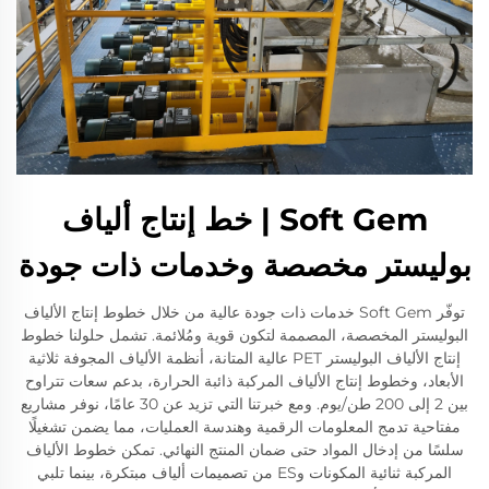
Soft Gem | خط إنتاج ألياف
بوليستر مخصصة وخدمات ذات جودة
توفّر Soft Gem خدمات ذات جودة عالية من خلال خطوط إنتاج الألياف
البوليستر المخصصة، المصممة لتكون قوية ومُلائمة. تشمل حلولنا خطوط
إنتاج الألياف البوليستر PET عالية المتانة، أنظمة الألياف المجوفة ثلاثية
الأبعاد، وخطوط إنتاج الألياف المركبة ذائبة الحرارة، بدعم سعات تتراوح
بين 2 إلى 200 طن/يوم. ومع خبرتنا التي تزيد عن 30 عامًا، نوفر مشاريع
مفتاحية تدمج المعلومات الرقمية وهندسة العمليات، مما يضمن تشغيلًا
سلسًا من إدخال المواد حتى ضمان المنتج النهائي. تمكن خطوط الألياف
المركبة ثنائية المكونات وES من تصميمات ألياف مبتكرة، بينما تلبي