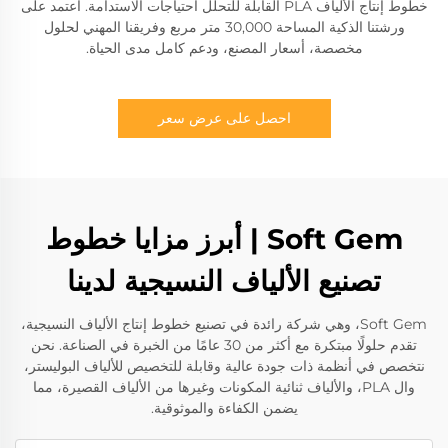
خطوط إنتاج الألياف PLA القابلة للتحلل احتياجات الاستدامة. اعتمد على
ورشتنا الذكية المساحة 30,000 متر مربع وفريقنا المهني لحلول
مخصصة، أسعار المصنع، ودعم كامل مدى الحياة.
احصل على عرض سعر
Soft Gem | أبرز مزايا خطوط
تصنيع الألياف النسيجية لدينا
Soft Gem، وهي شركة رائدة في تصنيع خطوط إنتاج الألياف النسيجية،
تقدم حلولًا مبتكرة مع أكثر من 30 عامًا من الخبرة في الصناعة. نحن
نتخصص في أنظمة ذات جودة عالية وقابلة للتخصيص للألياف البوليستر،
وال PLA، والألياف ثنائية المكونات وغيرها من الألياف القصيرة، مما
يضمن الكفاءة والموثوقية.