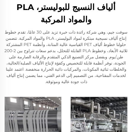
ألياف النسيج للبوليستر، PLA
والمواد المركبة
سوفت جيم، وهي شركة رائدة ذات خبرة تزيد على 30 عامًا، تقدم خطوط
إنتاج ألياف نسيجية مبتكرة لمواد البوليستر، PLA والمواد المركبة. تتضمن
حلولنا خطوط ألياف PET القياسية عالية المتانة، وأنظمة PET المشتركة
ثلاثية الأبعاد، وخطوط PLA القابلة للتحلل، بدعم سعات تتراوح بين 2-200
طن/يوم. وبفضل مركز التصنيع الذكي المتقدم والرقابة الصارمة على
الجودة، نوفر أنظمة قابلة للتخصيص وكفؤة لإنتاج الألياف الصلبة/الخالية،
والخلطات ثنائية المكونات، والمركبات ذائبة الحرارة منخفضة. اعتمد علينا
لخدمات المفتاحية، من التصميم إلى الدعم الفني، مما يضمن إنتاج ألياف
ذات جودة عالية وموثوقة.