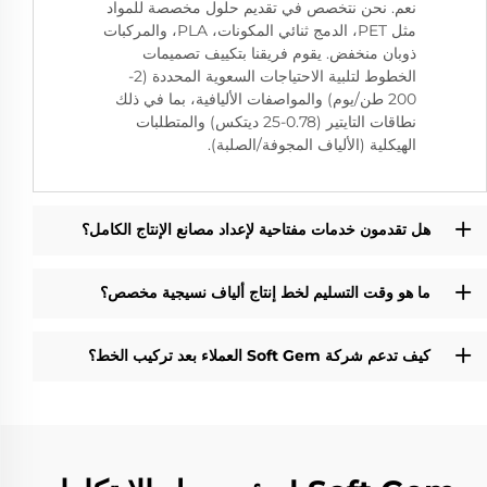
نعم. نحن نتخصص في تقديم حلول مخصصة للمواد
مثل PET، الدمج ثنائي المكونات، PLA، والمركبات
ذوبان منخفض. يقوم فريقنا بتكييف تصميمات
الخطوط لتلبية الاحتياجات السعوية المحددة (2-
200 طن/يوم) والمواصفات الأليافية، بما في ذلك
نطاقات التايتير (0.78-25 ديتكس) والمتطلبات
الهيكلية (الألياف المجوفة/الصلبة).
هل تقدمون خدمات مفتاحية لإعداد مصانع الإنتاج الكامل؟
ما هو وقت التسليم لخط إنتاج ألياف نسيجية مخصص؟
كيف تدعم شركة Soft Gem العملاء بعد تركيب الخط؟