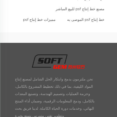
مصنع خط إنتاج psf للبيع المباشر
خط إنتاج psf الموصى به
مميزات خط إنتاج psf
نحن ملتزمون بدمج وابتكار الحل الشامل لمصنع إنتاج
المواد الليفية، بما في ذلك تخطيط المشروع بالكامل،
وحزمة العمليات وتصميم الهندسة، وتصنيع المعدات
بالكامل، ودمج المعلومات الرقمية، وضمان أداء المنتج
النهائي، وخدمات دورة الحياة الكاملة. لدينا فريق بحث
وتطوير تقني متمرس يتمتع بخبرة