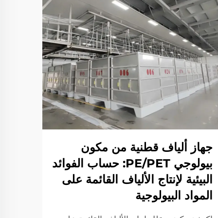
أكمل
التف
في 
جهاز ألياف قطنية من مكون
بيولوجي PE/PET: حساب الفوائد
اختتم
البيئية لإنتاج الألياف القائمة على
في جي
المواد البيولوجية
وجودة
عرض ا
العلام