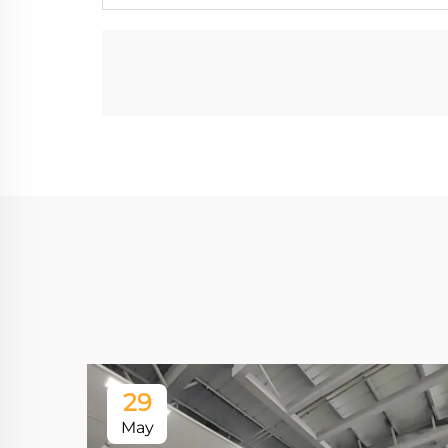
29
May