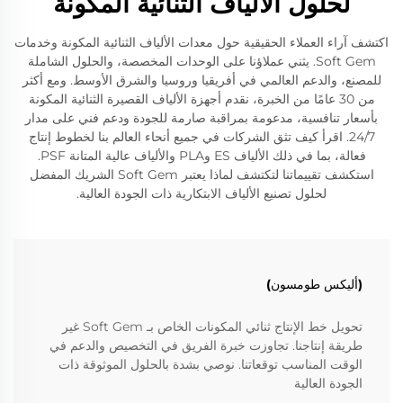
لحلول الألياف الثنائية المكونة
اكتشف آراء العملاء الحقيقية حول معدات الألياف الثنائية المكونة وخدمات
Soft Gem. يثني عملاؤنا على الوحدات المخصصة، والحلول الشاملة
للمصنع، والدعم العالمي في أفريقيا وروسيا والشرق الأوسط. ومع أكثر
من 30 عامًا من الخبرة، نقدم أجهزة الألياف القصيرة الثنائية المكونة
بأسعار تنافسية، مدعومة بمراقبة صارمة للجودة ودعم فني على مدار
24/7. اقرأ كيف تثق الشركات في جميع أنحاء العالم بنا لخطوط إنتاج
فعالة، بما في ذلك الألياف ES وPLA والألياف عالية المتانة PSF.
استكشف تقييماتنا لتكتشف لماذا يعتبر Soft Gem الشريك المفضل
لحلول تصنيع الألياف الابتكارية ذات الجودة العالية.
(أليكس طومسون)
تحويل خط الإنتاج ثنائي المكونات الخاص بـ Soft Gem غير
طريقة إنتاجنا. تجاوزت خبرة الفريق في التخصيص والدعم في
الوقت المناسب توقعاتنا. نوصي بشدة بالحلول الموثوقة ذات
الجودة العالية