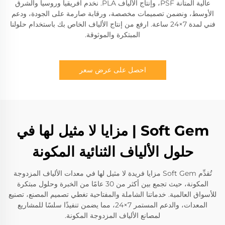
عالية المتانة PSF، وإنتاج الألياف PLA. نخدم أفريقيا وروسيا والشرق
الأوسط، ونضمن تصميمات مخصصة، ورقابة صارمة على الجودة، ودعم
فني لمدة 7×24 ساعة. ارفع من إنتاج الألياف الخاص بك باستخدام حلولنا
المبتكرة والموثوقة.
احصل على عرض سعر
Soft Gem | مزايا لا مثيل لها في
حلول الألياف الثنائية المكونة
تُقدِّم Soft Gem مزايا فريدة لا مثيل لها في معدات الألياف المزدوجة
المكونة، حيث تجمع بين أكثر من 30 عامًا من الخبرة وحلول مبتكرة
للأسواق العالمية. خدماتنا الشاملة والمفتاحية تغطي تصميم المصنع، تصنيع
المعدات، والدعم المستمر 7×24، مما يضمن تنفيذًا سلسًا للمشاريع
لمصانع الألياف المزدوجة المكونة.