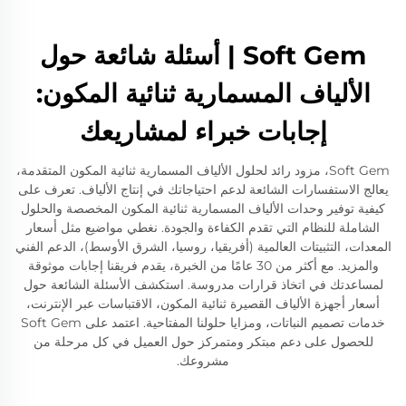
Soft Gem | أسئلة شائعة حول
الألياف المسمارية ثنائية المكون:
إجابات خبراء لمشاريعك
Soft Gem، مزود رائد لحلول الألياف المسمارية ثنائية المكون المتقدمة،
يعالج الاستفسارات الشائعة لدعم احتياجاتك في إنتاج الألياف. تعرف على
كيفية توفير وحدات الألياف المسمارية ثنائية المكون المخصصة والحلول
الشاملة للنظام التي تقدم الكفاءة والجودة. نغطي مواضيع مثل أسعار
المعدات، التثبيتات العالمية (أفريقيا، روسيا، الشرق الأوسط)، الدعم الفني
والمزيد. مع أكثر من 30 عامًا من الخبرة، يقدم فريقنا إجابات موثوقة
لمساعدتك في اتخاذ قرارات مدروسة. استكشف الأسئلة الشائعة حول
أسعار أجهزة الألياف القصيرة ثنائية المكون، الاقتباسات عبر الإنترنت،
خدمات تصميم النباتات، ومزايا حلولنا المفتاحية. اعتمد على Soft Gem
للحصول على دعم مبتكر ومتمركز حول العميل في كل مرحلة من
مشروعك.