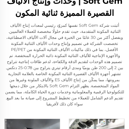
Soft Gem | وحدات وإنتاج الألياف
القصيرة المميزة ثنائية المكون
أثبتت شركة Soft Gem نفسها كمزوّد رئيسي لمعدات إنتاج الألياف
الثنائية المكونة المتقدمة، حيث تقدم حلولًا مخصصة للعملاء العالميين.
وبفضل أكثر من 30 عامًا من الخبرة في مجال آلات الألياف الاصطناعية،
تخصصت الشركة في تصميم وإنتاج وحدات الألياف الثنائية المكونة
الأفضل، بما في ذلك ماكينات الألياف الثنائية المكونة من PE/PET
والأجهزة الإنتاجية للألياف الثنائية المكونة ذائبة الحرارة المنخفضة. تم
تصميم هذه الوحدات لتقديم الدقة والكفاءة، لدعم طاقات إنتاجية تتراوح
بين 2 إلى 200 طن يوميًا ومدى أرقام تيتري يتراوح بين 0.78-25 دتكس.
تشتهر أجهزة الألياف القصيرة الثنائية المكونة الخاصة بالعلامة التجارية
بمرونتها، مما يمكّن من إنتاج الألياف ES والألياف الملونة وغيرها من
المواد المتخصصة. يظهر التزام Soft Gem بالابتكار من خلال دمجها
للتكنولوجيا الرقمية والمعلوماتية وخدمات دورة الحياة الكاملة، مما يضمن
تقديم الدعم الشامل للعملاء من تخطيط المشروع إلى صيانة ما بعد البيع.
سواء كان ذلك لأفريقيا