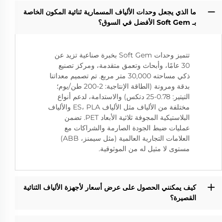
ما الذي يجعل وحدات الألياف المسمارية ثنائية المكون الخاصة
بـ Soft Gem الأفضل في السوق؟
تتميز وحدات Soft Gem بخبرة صناعية تزيد عن
30 عامًا، وأبحاث وتعمق متقدمة، ومركز تصنيع
ذكي مساحته 30,000 متر مربع. تم تصميم معداتنا
بدقة ومرونة (الطاقة الإنتاجية: 2-200 طن/يوم؛
التيتير: 0.78-25 دتكس) والاستدامة، لدعم أنواع
مختلفة من الألياف مثل الألياف ES، PLA والألياف
البلاستيكية المجوفة ثلاثية الأبعاد PET. تضمن
عمليات ضبط الجودة الصارمة والشراكات مع
العلامات التجارية العالمية (مثل سيمنز، ABB)
مستوى لا مثيل له من الموثوقية.
كيف يمكنني الحصول على عرض أسعار لأجهزة الألياف الثنائية
القصيرة؟