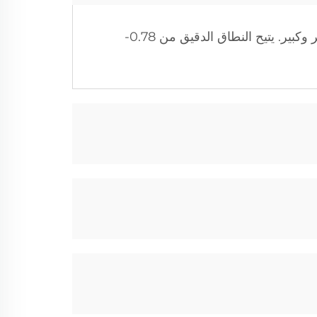
توفر أجهزتنا طاقات مرنة تتراوح بين 2 إلى 200 طن يوميًا، مصممة لتلبية احتياجات الإنتاج على نطاق صغير وكبير. يتيح النطاق الدقيق من 0.78-