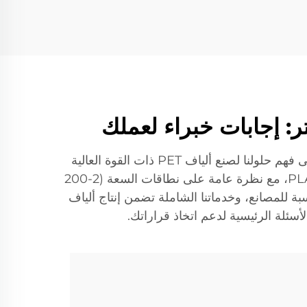
Soft Gem، وهي شركة رائدة في تصنيع آلات صنع الألياف البوليستر، تقدم أسئلة شائعة مفصلة لمساعدتك على فهم حلولنا لصنع ألياف PET ذات القوة العالية
والسرعة العالية. تعرف على قدرات آلاتنا في إنتاج الألياف الصلبة/الفراغية، والخلطات ثنائية المكونات والألياف PLA، مع نظرة عامة على نطاقات السعة (2-200
 للمصانع، وخدماتنا الشاملة تضمن إنتاج ألياف
سئلة الرئيسية لدعم اتخاذ قراراتك.