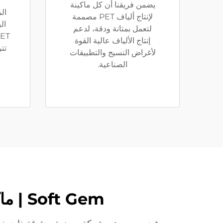
يضمن فريقنا أن كل ماكينة
الم
لإنتاج ألياف PET مصممة
ال
لتعمل بمتانة ودقة، لدعم
إنتاج الألياف عالية القوة
تتراو
لأغراض النسيج والتطبيقات
الصناعية.
Soft Gem | ماكينات تصنيع ألياف البوليستر عالية الجودة والحلول