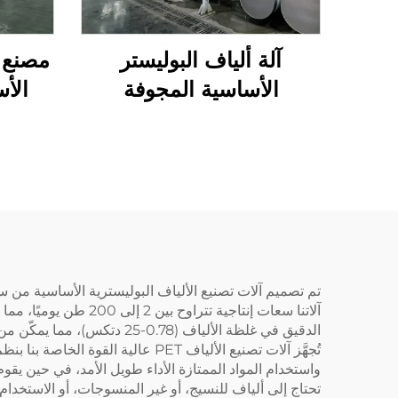
آلة ألياف البوليستر
مصنع إ
الأساسية المجوفة
الأس
المترافقة مع السليكون
البولي
آلاتنا سعات إنتاجية 
الدقيق في غلظة الألياف (0.78-25 دتكس)، مما يمكّن من إنتاج ألياف PSF الصلبة، وألياف PET ثلاثية الأبعاد المجوفة المشتركة، والألياف ثنائية المكونات بجودة مستمرة.
تحتاج إلى ألياف للنسيج، أو غير المنسوجات، أو الاستخدام الصناعي، توفر حلول Soft Gem الموثوقية وال