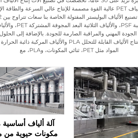
سوفت جيم، وهي شركة مصنعة موثوقة ذات خبرة تزيد على 30 عامًا، تخصصت في 
لإنتاج الألياف. يتضمن نطاق منتجاتنا آلات تصنيع ألياف PET عالية القوة مصممة للإنت
ديتكس، مما يضمن المرو
PET لتلبية الاحتياجات المتخصصة مثل خطوط إنتاج الألياف القاب
المواد مثل PET، ثنائي المكونات، وPLA، مع
آلة ألياف أساسية 
مكونات حيوية من م