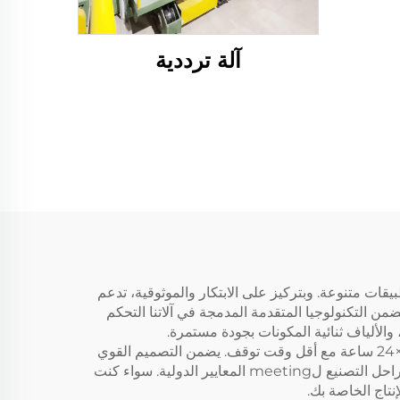
آلة ترددية
سية من سوفت جيم لتوفير أداء استثنائي في إنتاج ألياف PET القوية والمتينة لتطبيقات متنوعة. وبتركيز على الابتكار والموثوقية، تدعم
اعية الكبيرة. يضمن التكنولوجيا المتقدمة المدمجة في آلاتنا التحكم
تُجهَّز آلات تصنيع الألياف PET عالية القوة الخاصة بنا بنظم تحكم ذكية تُحسِّن كفاءة التشغيل، مما يسمح بالإنتاج المستمر لمدة 7×24 ساعة مع أقل وقت توقف. يضمن التصميم القوي
واستخدام المواد الممتازة الأداء طويل الأمد، في حين يقوم فريق ضمان الجودة الاحترافي لدينا بمراقبة صارمة لكل مرحلة من مراحل التصنيع لmeeting المعايير الدولية. سواء كنت