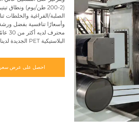
الصلبة/الفراغية والخلطات ثن
محترف 
البلاستيكية PET الجديدة لدينا لتلبية احتياجاتك النسيجية أو الصناعية.
احصل على عرض سعر