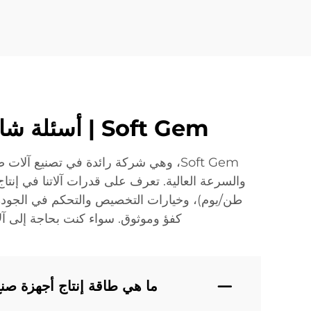
Soft Gem | أسئلة شائعة حول آلة تصنيع الألياف البوليستر: إجابات خبراء لعملك
طن/يوم)، وخيارات التخصيص والتحكم في الجودة. 
كفؤ وموثوق. سواء كنت بحاجة إلى آلا
ما هي طاقة إنتاج أجهزة صنع ألياف PET الخاصة 