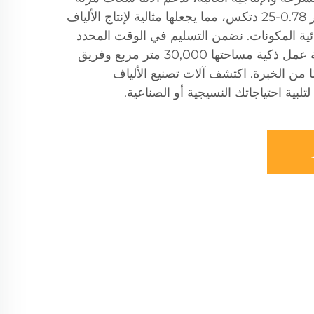
(2-200 طن/يوم) ونطاق تيتير 0.78-25 دتكس، مما يجعلها مثالية لإنتاج الألياف
ائية المكونات. نضمن التسليم في الوقت المحدد
وأسعارًا تنافسية بفضل ورشة عمل ذكية مساحتها 30,000 متر مربع وفريق
لديه أكثر من 30 عامًا من الخبرة. اكتشف آلات تصنيع الألياف