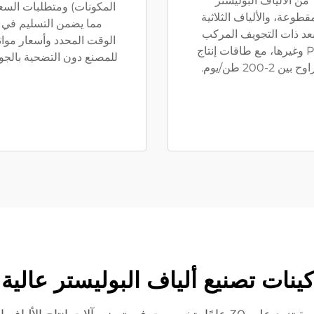
من الألياف البوليستر
المكونات) ومتطلبات السع
قطوعة، والألياف الثلاثية
مما يضمن التسليم في
بعد ذات التجويف المركب
الوقت المحدد وأسعار موات
PET وغيرها، مع طاقات إنتاج
للمصنع دون التضحية بالجود
ح بين 2-200 طن/يوم.