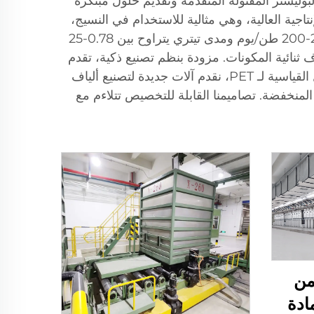
تصنيع آلات إنتاج الألياف البوليستر المفتولة المتقدمة وتقديم حلول مبتكرة
اج عالي السرعة والطاقة الإنتاجية العالية، وهي مثالية للاستخدام في النسيج،
غير المنسوجات، والتطبيقات الصناعية. دعم آلات تصنيع الألياف البوليستر المفتولة الخاصة بنا سعات تتراوح بين 2-200 طن/يوم ومدى تيتري يتراوح بين 0.78-25
نة في إنتاج الألياف الصلبة PSF، والألياف الثلاثية البعد المجوفة المشتركة PET، والألياف ثنائية المكونات. مزودة بنظم تصنيع ذكية، تقدم
آلاتنا جودة ومتانة مستقرة، مدعومة بفريق ضبط الجودة المهني والمراقبة الصارمة للجودة. بالإضافة إلى الحلول القياسية لـ PET، نقدم آلات جديدة لتصنيع ألياف
لة للتحلل PLA والألياف المركبة ذائبة الحرارة المنخفضة. تصاميمنا القابلة للتخصيص تتلاءم مع
من
ادة