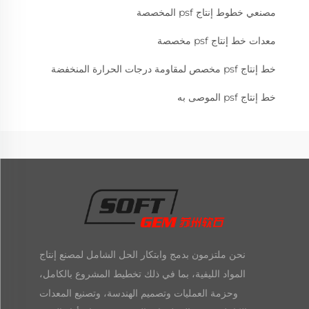
مصنعي خطوط إنتاج psf المخصصة
معدات خط إنتاج psf مخصصة
خط إنتاج psf مخصص لمقاومة درجات الحرارة المنخفضة
خط إنتاج psf الموصى به
نحن ملتزمون بدمج وابتكار الحل الشامل لمصنع إنتاج
المواد الليفية، بما في ذلك تخطيط المشروع بالكامل،
وحزمة العمليات وتصميم الهندسة، وتصنيع المعدات