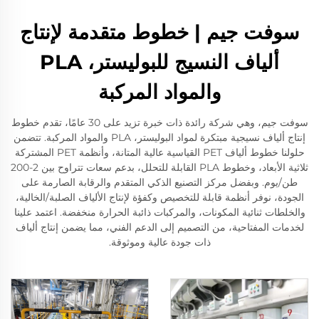
سوفت جيم | خطوط متقدمة لإنتاج
ألياف النسيج للبوليستر، PLA
والمواد المركبة
سوفت جيم، وهي شركة رائدة ذات خبرة تزيد على 30 عامًا، تقدم خطوط
إنتاج ألياف نسيجية مبتكرة لمواد البوليستر، PLA والمواد المركبة. تتضمن
حلولنا خطوط ألياف PET القياسية عالية المتانة، وأنظمة PET المشتركة
ثلاثية الأبعاد، وخطوط PLA القابلة للتحلل، بدعم سعات تتراوح بين 2-200
طن/يوم. وبفضل مركز التصنيع الذكي المتقدم والرقابة الصارمة على
الجودة، نوفر أنظمة قابلة للتخصيص وكفؤة لإنتاج الألياف الصلبة/الخالية،
والخلطات ثنائية المكونات، والمركبات ذائبة الحرارة منخفضة. اعتمد علينا
لخدمات المفتاحية، من التصميم إلى الدعم الفني، مما يضمن إنتاج ألياف
ذات جودة عالية وموثوقة.