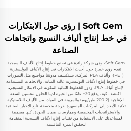
Soft Gem | رؤى حول الابتكارات
في خط إنتاج ألياف النسيج واتجاهات
الصناعة
Soft Gem، وهي شركة رائدة في تصنيع خطوط إنتاج الألياف النسيجية،
تقدم رؤى خبيرة حول أحدث الابتكارات في إنتاج الألياف البوليسترية
(PET)، وألياف PLA المركبة. يستكشف مدونتنا مواضيع مثل التطورات
في خطوط إنتاج الألياف البوليسترية عالية المتانة، والاتجاهات المستدامة
لإنتاج ألياف PLA، ودور الخطوط الثنائية المكونة في الابتكار النسيجي.
اكتشف كيف يدفع 30+ عامًا من الخبرة لدينا الحلول لتحسين السعة
الإنتاجية (2-200 طن/يوم) والمرونة في المواد، من الألياف البلاستيكية
ثلاثية الأبعاد إلى المركبات المنصهرة بدرجة منخفضة. تابع الأخبار الصناعية
والاستراتيجيات المخصصة وممارسات ضمان الجودة، كلها مصممة
لمساعدتك على الاستفادة من تقنيات إنتاج الألياف النسيجية المتقدمة
لتحقيق الميزة التنافسية.