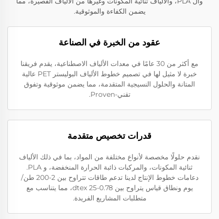
وال PLA، والألياف ثنائية المكونات وغيرها من الألياف القصيرة، مما
يضمن الكفاءة والموثوقية.
عقود من الخبرة في الصناعة
مع أكثر من 30 عامًا في معدات الألياف الاصطناعية، يقدم فريقنا
خبرة لا مثيل لها في تصميم خطوط الألياف البوليستر PET عالية
المتانة والحلول النسيجية المتقدمة، مما يضمن موثوقية وتفوق
تقني-Proven.
قدرات تخصيص متقدمة
نقدم حلولًا مخصصة لأنواع مختلفة من المواد، بما في ذلك الألياف
ثنائية المكونات، والمركبات ذائبة الحرارة المنخفضة، و PLA.
دعامات خطوط الإنتاج لدينا تدعم طاقات تتراوح بين 2-200 طن/
يوم ونطاق قياس يتراوح بين 0.78-25 dtex، مما يتناسب مع
متطلبات المشاريع الفريدة.