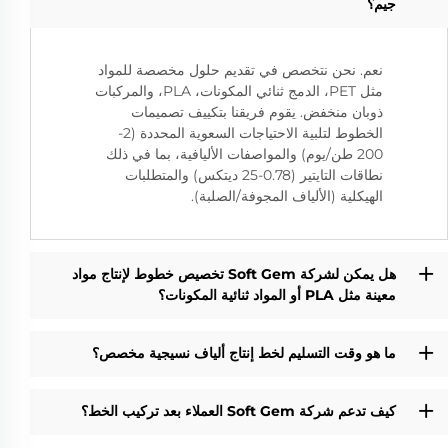
جيم؟
نعم. نحن نتخصص في تقديم حلول مخصصة للمواد
مثل PET، الدمج ثنائي المكونات، PLA، والمركبات
ذوبان منخفض. يقوم فريقنا بتكييف تصميمات
الخطوط لتلبية الاحتياجات السعوية المحددة (2-
200 طن/يوم) والمواصفات الأليافية، بما في ذلك
نطاقات التايتير (0.78-25 ديتكس) والمتطلبات
الهيكلية (الألياف المجوفة/الصلبة).
هل يمكن لشركة Soft Gem تخصيص خطوط لإنتاج مواد
معينة مثل PLA أو المواد ثنائية المكونات؟
ما هو وقت التسليم لخط إنتاج ألياف نسيجية مخصص؟
كيف تدعم شركة Soft Gem العملاء بعد تركيب الخط؟